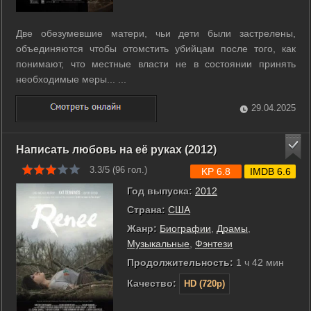
Две обезумевшие матери, чьи дети были застрелены,
объединяются чтобы отомстить убийцам после того, как
понимают, что местные власти не в состоянии принять
необходимые меры... ...
29.04.2025
Написать любовь на её руках (2012)
3.3/5 (
96
гол.)
KP 6.8
IMDB 6.6
Год выпуска:
2012
Страна:
США
Жанр:
Биографии
,
Драмы
,
Музыкальные
,
Фэнтези
Продолжительность:
1 ч 42 мин
Качество:
HD (720p)