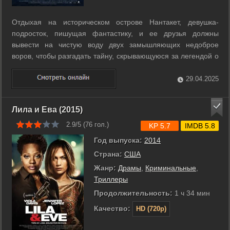
Отдыхая на историческом острове Нантакет, девушка-
подросток, пишущая фантастику, и ее друзья должны
вывести на чистую воду двух замышляющих недоброе
воров, чтобы разгадать тайну, скрывающуюся за легендой о
призраке. ...
29.04.2025
Лила и Ева (2015)
2.9/5 (
76
гол.)
KP 5.7
IMDB 5.8
Год выпуска:
2014
Страна:
США
Жанр:
Драмы
,
Криминальные
,
Триллеры
Продолжительность:
1 ч 34 мин
Качество:
HD (720p)