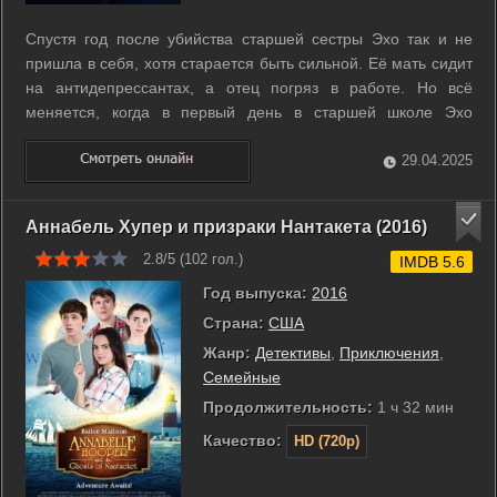
Спустя год после убийства старшей сестры Эхо так и не
пришла в себя, хотя старается быть сильной. Её мать сидит
на антидепрессантах, а отец погряз в работе. Но всё
меняется, когда в первый день в старшей школе Эхо
находит дневник Зои. ...
29.04.2025
Аннабель Хупер и призраки Нантакета (2016)
2.8/5 (
102
гол.)
IMDB 5.6
Год выпуска:
2016
Страна:
США
Жанр:
Детективы
,
Приключения
,
Семейные
Продолжительность:
1 ч 32 мин
Качество:
HD (720p)