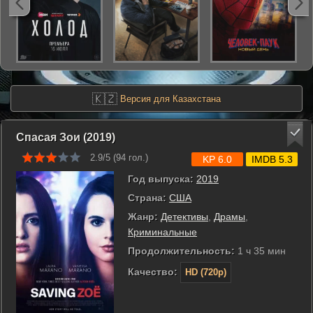
🇰🇿
Версия для Казахстана
Спасая Зои (2019)
2.9/5 (
94
гол.)
KP 6.0
IMDB 5.3
Год выпуска:
2019
Страна:
США
Жанр:
Детективы
,
Драмы
,
Криминальные
Продолжительность:
1 ч 35 мин
Качество:
HD (720p)