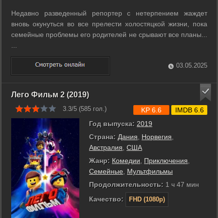
Недавно разведенный репортер с нетерпением жаждет
вновь окунуться во все прелести холостяцкой жизни, пока
семейные проблемы его родителей не срывают все планы...
...
03.05.2025
Лего Фильм 2 (2019)
3.3/5 (
585
гол.)
KP 6.6
IMDB 6.6
Год выпуска:
2019
Страна:
Дания
,
Норвегия
,
Австралия
,
США
Жанр:
Комедии
,
Приключения
,
Семейные
,
Мультфильмы
Продолжительность:
1 ч 47 мин
Качество:
FHD (1080p)