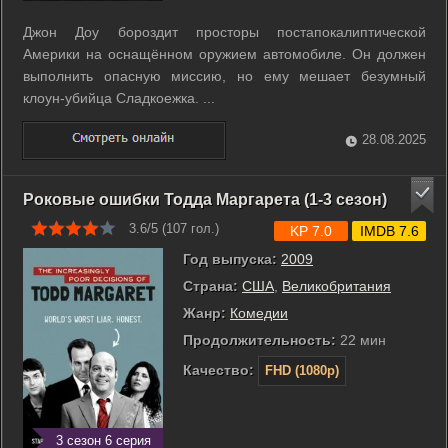
Джон Доу бороздит просторы постапокалиптической
Америки на оснащённом оружием автомобиле. Он должен
выполнить опасную миссию, но ему мешает безумный
клоун-убийца Сладкоежка. ...
28.08.2025
Роковые ошибки Тодда Маргарета (1-3 сезон)
3.6/5 (
107
гол.)
KP 7.0
IMDB 7.6
Год выпуска:
2009
Страна:
США
,
Великобритания
Жанр:
Комедии
Продолжительность:
22 мин
Качество:
FHD (1080p)
3 сезон 6 серия