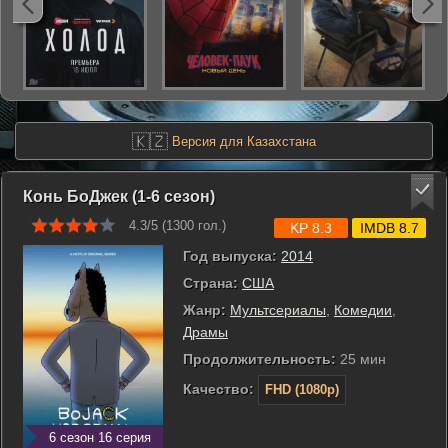
🇰🇿
Версия для Казахстана
Конь БоДжек (1-6 сезон)
4.3/5 (
1300
гол.)
KP 8.3
IMDB 8.7
Год выпуска:
2014
Страна:
США
Жанр:
Мультсериалы
,
Комедии
,
Драмы
Продолжительность:
25 мин
Качество:
FHD (1080p)
6 сезон 16 серия