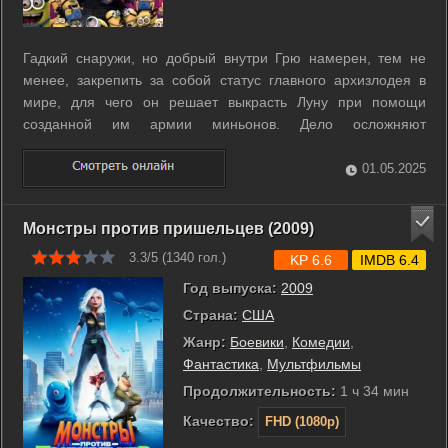
Гадкий снаружи, но добрый внутри Грю намерен, тем не
менее, закрепить за собой статус главного архизлодея в
мире, для чего он решает выкрасть Луну при помощи
созданной им армии миньонов. Дело осложняют
конкуренты, вставляющие высокотехнические палки в
колеса, и семейные обстоятельства в виде трех сироток, о
01.05.2025
которых Грю вынужден заботиться. ...
Монстры против пришельцев (2009)
3.3/5 (
1340
гол.)
KP 6.6
IMDB 6.4
Год выпуска:
2009
Страна:
США
Жанр:
Боевики
,
Комедии
,
Фантастика
,
Мультфильмы
Продолжительность:
1 ч 34 мин
Качество:
FHD (1080p)