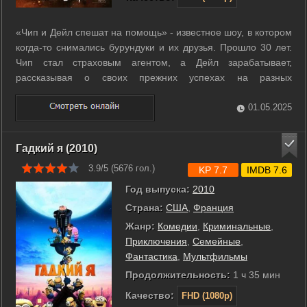
«Чип и Дейл спешат на помощь» - известное шоу, в котором
когда-то снимались бурундуки и их друзья. Прошло 30 лет.
Чип стал страховым агентом, а Дейл зарабатывает,
рассказывая о своих прежних успехах на разных
фестивалях. Но когда пропадает их друг, бурундуки снова
объединяются, чтобы спасти товарища. ...
01.05.2025
Гадкий я (2010)
3.9/5 (
5676
гол.)
KP 7.7
IMDB 7.6
Год выпуска:
2010
Страна:
США
,
Франция
Жанр:
Комедии
,
Криминальные
,
Приключения
,
Семейные
,
Фантастика
,
Мультфильмы
Продолжительность:
1 ч 35 мин
Качество:
FHD (1080p)