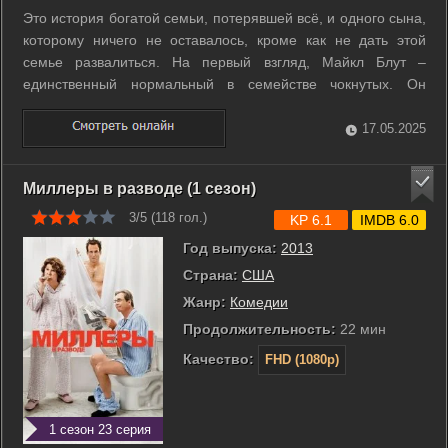
Это история богатой семьи, потерявшей всё, и одного сына,
которому ничего не оставалось, кроме как не дать этой
семье развалиться. На первый взгляд, Майкл Блут –
единственный нормальный в семействе чокнутых. Он
вынужден остаться в Оранж-Каунти и взять на себя
руководство семейным бизнесом после того, как отца
17.05.2025
семейства посадили в тюрьму за ...
Миллеры в разводе (1 сезон)
3/5 (
118
гол.)
KP 6.1
IMDB 6.0
Год выпуска:
2013
Страна:
США
Жанр:
Комедии
Продолжительность:
22 мин
Качество:
FHD (1080p)
1 сезон 23 серия