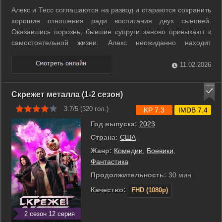
Алекс и Тесс соглашаются на развод и стараются сохранить
хорошие отношения ради воспитания двух сыновей.
Оказавшись порознь, бывшие супруги заново привыкают к
самостоятельной жизни: Алекс неожиданно находит
отдушину в комедийных выступлениях в клубах Нью-Йорка,
а бывшая спортсменка Тесс возвращается в волейбол в
11.02.2026
качестве тренера. ...
Скрежет металла (1-2 сезон)
3.7/5 (
320
гол.)
KP 7.3
IMDB 7.4
Год выпуска:
2023
Страна:
США
Жанр:
Комедии
,
Боевики
,
Фантастика
Продолжительность:
30 мин
Качество:
FHD (1080p)
2 сезон 12 серия