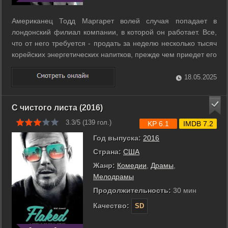
Американец Тодд Маргарет волей случая попадает в
лондонский филиал компании, в которой он работает. Все,
что от него требуется - продать за неделю несколько тысяч
корейских энергетических напитков, прежде чем приедет его
босс с проверкой. Проблема в том, что он ничего не знает
ни о британской культуре, ни о торговле. ...
18.05.2025
С чистого листа (2016)
3.3/5 (
139
гол.)
KP 6.1
IMDB 7.2
Год выпуска:
2016
Страна:
США
Жанр:
Комедии
,
Драмы
,
Мелодрамы
Продолжительность:
30 мин
Качество:
SD