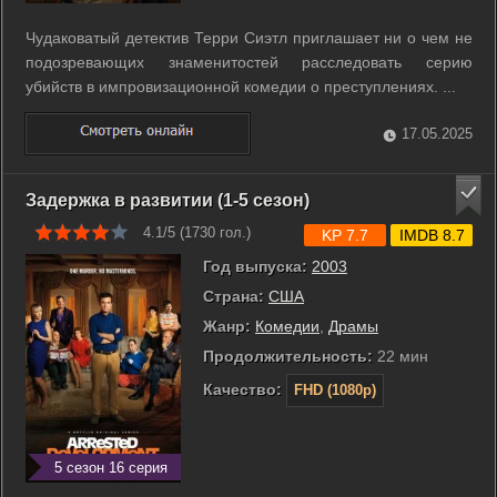
Чудаковатый детектив Терри Сиэтл приглашает ни о чем не
подозревающих знаменитостей расследовать серию
убийств в импровизационной комедии о преступлениях. ...
17.05.2025
Задержка в развитии (1-5 сезон)
4.1/5 (
1730
гол.)
KP 7.7
IMDB 8.7
Год выпуска:
2003
Страна:
США
Жанр:
Комедии
,
Драмы
Продолжительность:
22 мин
Качество:
FHD (1080p)
5 сезон 16 серия