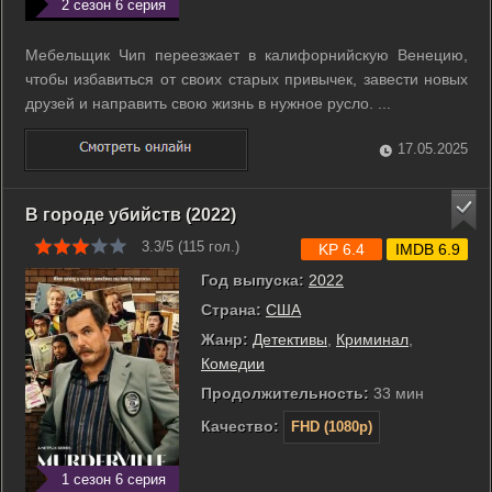
2 сезон 6 серия
Мебельщик Чип переезжает в калифорнийскую Венецию,
чтобы избавиться от своих старых привычек, завести новых
друзей и направить свою жизнь в нужное русло. ...
17.05.2025
В городе убийств (2022)
3.3/5 (
115
гол.)
KP 6.4
IMDB 6.9
Год выпуска:
2022
Страна:
США
Жанр:
Детективы
,
Криминал
,
Комедии
Продолжительность:
33 мин
Качество:
FHD (1080p)
1 сезон 6 серия