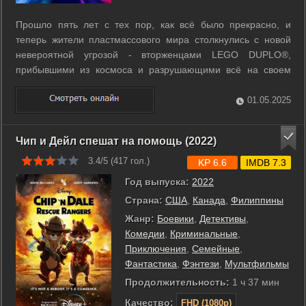
Прошло пять лет с тех пор, как всё было прекрасно, и
теперь жители пластмассового мира столкнулись с новой
невероятной угрозой - вторженцами LEGO DUPLO®,
прибывшими из космоса и разрушающими всё на своем
пути куда быстрее, чем герои могут построить вновь. В
результате жёлтым человечкам приходится жить в мрачной
01.05.2025
постапокалиптике, но Эммет этого не ...
Чип и Дейл спешат на помощь (2022)
3.4/5 (
417
гол.)
KP 6.6
IMDB 7.3
Год выпуска:
2022
Страна:
США
,
Канада
,
Филиппины
Жанр:
Боевики
,
Детективы
,
Комедии
,
Криминальные
,
Приключения
,
Семейные
,
Фантастика
,
Фэнтези
,
Мультфильмы
Продолжительность:
1 ч 37 мин
Качество:
FHD (1080p)