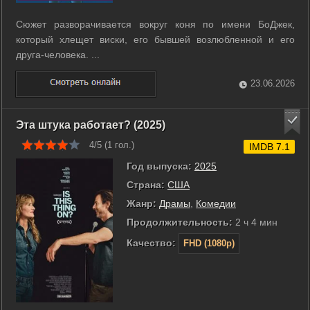
Сюжет разворачивается вокруг коня по имени БоДжек,
который хлещет виски, его бывшей возлюбленной и его
друга-человека. ...
23.06.2026
Эта штука работает? (2025)
4/5 (
1
гол.)
IMDB 7.1
Год выпуска:
2025
Страна:
США
Жанр:
Драмы
,
Комедии
Продолжительность:
2 ч 4 мин
Качество:
FHD (1080p)