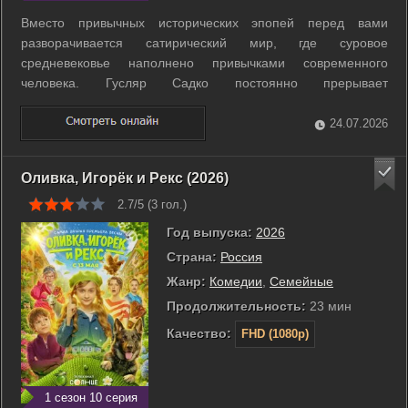
Вместо привычных исторических эпопей перед вами
разворачивается сатирический мир, где суровое
средневековье наполнено привычками современного
человека. Гусляр Садко постоянно прерывает
повествование, чтобы с иронией прокомментировать
нелепые будни жителей российской глубинки тринадцатого
24.07.2026
века. Здесь почтовые голуби доставляют товары, а в
местных ...
Оливка, Игорёк и Рекс (2026)
2.7/5 (
3
гол.)
Год выпуска:
2026
Страна:
Россия
Жанр:
Комедии
,
Семейные
Продолжительность:
23 мин
Качество:
FHD (1080p)
1 сезон 10 серия