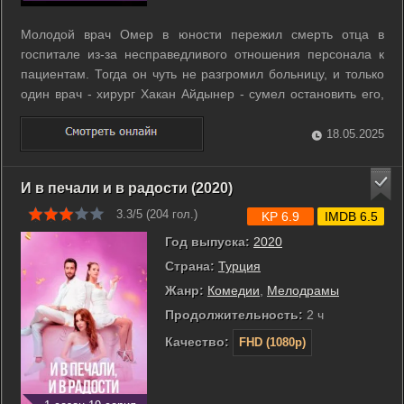
Молодой врач Омер в юности пережил смерть отца в
госпитале из-за несправедливого отношения персонала к
пациентам. Тогда он чуть не разгромил больницу, и только
один врач - хирург Хакан Айдынер - сумел остановить его,
да еще и наставил на путь истинный. Спустя годы Омер
возвращается интерном в тот же госпиталь и вскоре
18.05.2025
становится подающим надежды ...
И в печали и в радости (2020)
3.3/5 (
204
гол.)
KP 6.9
IMDB 6.5
Год выпуска:
2020
Страна:
Турция
Жанр:
Комедии
,
Мелодрамы
Продолжительность:
2 ч
Качество:
FHD (1080p)