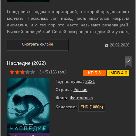
Город живет рядом с территорией, о которой предпочитают
молчать. Несколько лет назад часть кварталов накрыла
аномалия, и с тех пор это место называют резервацией.
Бывший полицейский Сергей возвращается домой и узнает,
что люди продолжают пропадать, а официальные версии не
объясняют происходящее. Когда след приводит его к
20.02.2026
собственным близким, он ...
Наследие (2022)
3.4/5 (
156
гол.)
KP 5.3
IMDB 4.6
Год выпуска:
2021
Страна:
Россия
Жанр:
Фантастика
Качество:
FHD (1080p)