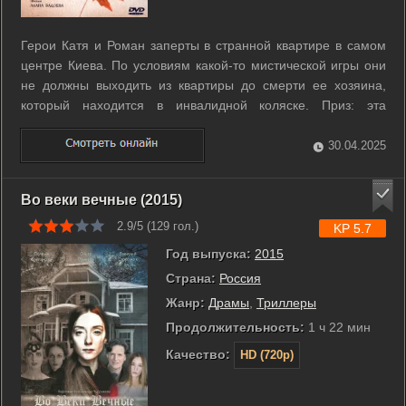
Герои Катя и Роман заперты в странной квартире в самом
центре Киева. По условиям какой-то мистической игры они
не должны выходить из квартиры до смерти ее хозяина,
который находится в инвалидной коляске. Приз: эта
квартира и около 200 тысяч евро. Но осенняя любовь как-то
в один миг сменяется мыслью о… СПИДе. Диктующий
30.04.2025
правила должен умереть именно ...
Во веки вечные (2015)
2.9/5 (
129
гол.)
KP 5.7
Год выпуска:
2015
Страна:
Россия
Жанр:
Драмы
,
Триллеры
Продолжительность:
1 ч 22 мин
Качество:
HD (720p)