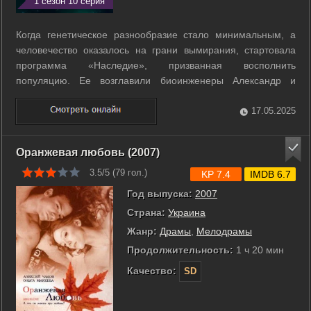
1 сезон 10 серия
Когда генетическое разнообразие стало минимальным, а
человечество оказалось на грани вымирания, стартовала
программа «Наследие», призванная восполнить
популяцию. Ее возглавили биоинженеры Александр и
Елизавета Гордеевы и генетик Петр Сергеевич. Группа
ученых провела в криогенном сне сто лет, чтобы в будущем
17.05.2025
разморозить здоровые эмбрионы. Однако ...
Оранжевая любовь (2007)
3.5/5 (
79
гол.)
KP 7.4
IMDB 6.7
Год выпуска:
2007
Страна:
Украина
Жанр:
Драмы
,
Мелодрамы
Продолжительность:
1 ч 20 мин
Качество:
SD