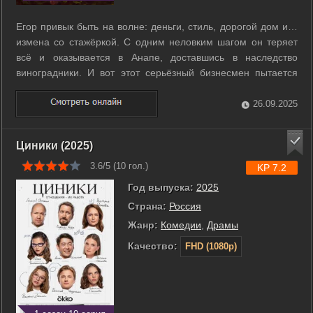
Егор привык быть на волне: деньги, стиль, дорогой дом и…
измена со стажёркой. С одним неловким шагом он теряет
всё и оказывается в Анапе, доставшись в наследство
виноградники. И вот этот серьёзный бизнесмен пытается
освоить фермерство, приспособиться к размеренному
ритму малой родины и разобраться, сможет ли вернуть не
26.09.2025
только доход, но и ту самую ...
Циники (2025)
3.6/5 (
10
гол.)
KP 7.2
Год выпуска:
2025
Страна:
Россия
Жанр:
Комедии
,
Драмы
Качество:
FHD (1080p)