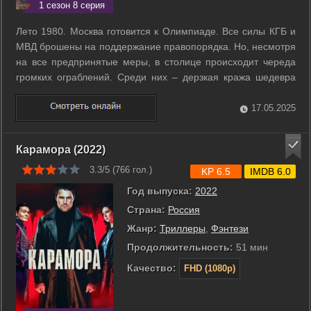
1 сезон 8 серия
Лето 1980. Москва готовится к Олимпиаде. Все силы КГБ и
МВД брошены на поддержание правопорядка. Но, несмотря
на все предпринятые меры, в столице происходит череда
громких ограблений. Среди них – дерзкая кража шедевра
старого мастера из Музея изобразительных искусств.
Следователь Алексей Ставров любой ценой должен вернуть
17.05.2025
полотно до начала ...
Карамора (2022)
3.3/5 (
766
гол.)
KP 6.5
IMDB 6.0
Год выпуска:
2022
Страна:
Россия
Жанр:
Триллеры
,
Фэнтези
Продолжительность:
51 мин
Качество:
FHD (1080p)