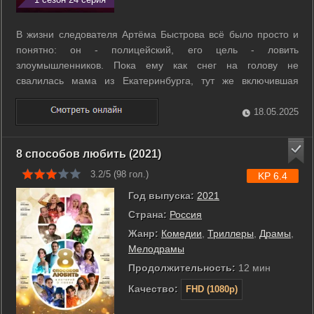
В жизни следователя Артёма Быстрова всё было просто и
понятно: он - полицейский, его цель - ловить
злоумышленников. Пока ему как снег на голову не
свалилась мама из Екатеринбурга, тут же включившая
режим гиперопеки. Татьяне Быстровой пришлось срочно
покинуть родной город, где она долгое время выдавала
18.05.2025
себя за экстрасенса. Но тут на месте реального ...
8 способов любить (2021)
3.2/5 (
98
гол.)
KP 6.4
Год выпуска:
2021
Страна:
Россия
Жанр:
Комедии
,
Триллеры
,
Драмы
,
Мелодрамы
Продолжительность:
12 мин
Качество:
FHD (1080p)