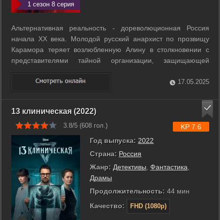
1 сезон 8 серия
Альтернативная реальность - дореволюционная Россия
начала ХХ века. Молодой русский анархист по прозвищу
Карамора теряет возлюбленную Алину в столкновении с
представителями тайной организации, защищающей
интересы тех, кто веками управляет миром. Теперь он готов
на всё, чтобы отомстить за потерянную любовь. Раскрыв
17.05.2025
главную тайну врага, Карамора ...
13 клиническая (2022)
3.8/5 (
608
гол.)
KP 7.6
Год выпуска:
2022
Страна:
Россия
Жанр:
Детективы
,
Фантастика
,
Драмы
Продолжительность:
44 мин
Качество:
FHD (1080p)