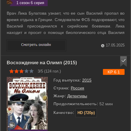
1 сезон 6 серия
Врач Лика Булатова узнает, что ее сын Василий пропал во
время отдыха в Греции. Следователи ФСБ подозревают, что
Василий присоединился к сирийским боевикам. Лика
находит и просит о помощи биологического отца Василия
Павла. Вместе они отправляются в чужую страну, где ведут
опасные поиски, попадают в зону боевых действий и
17.05.2025
каждый день они смертельно ...
Восхождение на Олимп (2015)
3/5 (
124
гол.)
KP 6.1
Год выпуска:
2015
Страна:
Россия
Жанр:
Детективы
Продолжительность:
52 мин
Качество:
HD (720p)