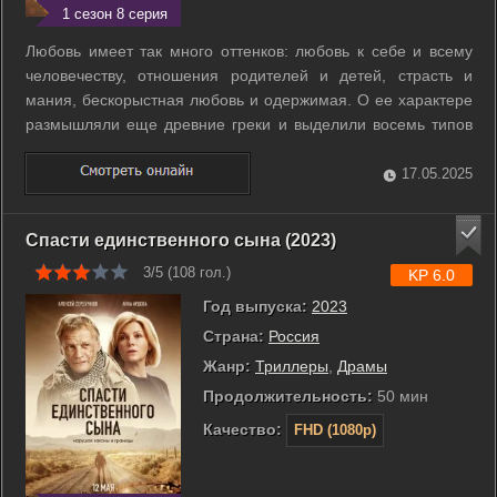
1 сезон 8 серия
Любовь имеет так много оттенков: любовь к себе и всему
человечеству, отношения родителей и детей, страсть и
мания, бескорыстная любовь и одержимая. О ее характере
размышляли еще древние греки и выделили восемь типов
любви. Каждая серия - это история о разных гранях одного
всеобъемлющего чувства. ...
17.05.2025
Спасти единственного сына (2023)
3/5 (
108
гол.)
KP 6.0
Год выпуска:
2023
Страна:
Россия
Жанр:
Триллеры
,
Драмы
Продолжительность:
50 мин
Качество:
FHD (1080p)