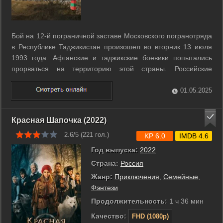
Бой на 12-й пограничной заставе Московского погранотряда
в Республике Таджикистан произошел во вторник 13 июля
1993 года. Афганские и таджикские боевики попытались
прорваться на территорию этой страны. Российские
военные 11 часов отражали атаки противника, 25 человек
погибло. После этого наши отступили. Позднее в тот же день
01.05.2025
застава была отбита. ...
Красная Шапочка (2022)
2.6/5 (
221
гол.)
KP 6.0
IMDB 4.6
Год выпуска:
2022
Страна:
Россия
Жанр:
Приключения
,
Семейные
,
Фэнтези
Продолжительность:
1 ч 36 мин
Качество:
FHD (1080p)