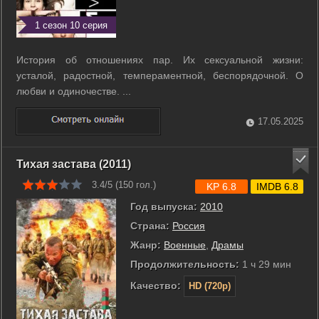
1 сезон 10 серия
История об отношениях пар. Их сексуальной жизни:
усталой, радостной, темпераментной, беспорядочной. О
любви и одиночестве. ...
17.05.2025
Тихая застава (2011)
3.4/5 (
150
гол.)
KP 6.8
IMDB 6.8
Год выпуска:
2010
Страна:
Россия
Жанр:
Военные
,
Драмы
Продолжительность:
1 ч 29 мин
Качество:
HD (720p)