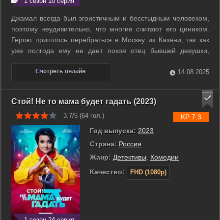
1 сезон 10 серия
Джамал всегда был эгоистичным и бесстыдным человеком,
поэтому неудивительно, что многие считают его циником.
Герою пришлось перебраться в Москву из Казани, так как
уже полгода ему не дает покоя отец бывшей девушки,
считающий его негодяем. Ловелас быстро обосновывается
в столице и даже работу находит подходящую имиджу.
14.08.2025
Теперь персонаж будет ...
Стой! Не то мама будет гадать (2023)
3.7/5 (
64
гол.)
KP 7.3
Год выпуска:
2023
Страна:
Россия
Жанр:
Детективы
,
Комедии
Качество:
FHD (1080p)
1 сезон 24 серия