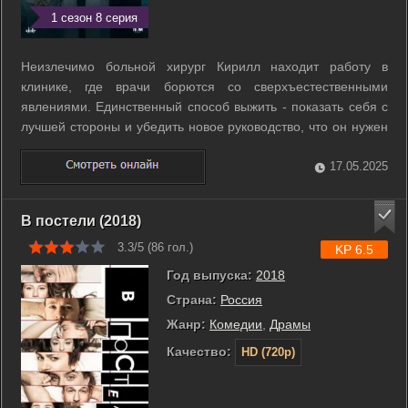
1 сезон 8 серия
Неизлечимо больной хирург Кирилл находит работу в
клинике, где врачи борются со сверхъестественными
явлениями. Единственный способ выжить - показать себя с
лучшей стороны и убедить новое руководство, что он нужен
больнице. Кирилл погружается в хитросплетения отношений
людей, ведьм и демонов, все больше сомневаясь, что он
17.05.2025
способен правильно ...
В постели (2018)
3.3/5 (
86
гол.)
KP 6.5
Год выпуска:
2018
Страна:
Россия
Жанр:
Комедии
,
Драмы
Качество:
HD (720p)