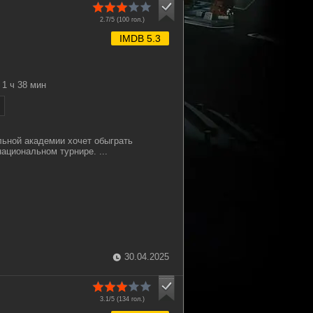
2.7/5 (
100
гол.)
IMDB 5.3
1 ч 38 мин
ьной академии хочет обыграть
ациональном турнире. ...
30.04.2025
3.1/5 (
134
гол.)