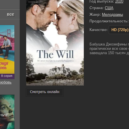
Год выпуска:
2020
Страна:
США
все
Жанр:
Мелодрамы
Продолжительность:
Качество:
HD (720p)
Бабушка Джозефины п
практически все свое
завещала 150 тысяч д
8 серия
любовь