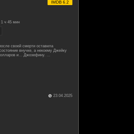
IMDB 6.2
1 ч 45 мин
осле своей смерти оставила
 состояние внучке, а некоему Джейку
олларов и… Джозефину. ...
23.04.2025