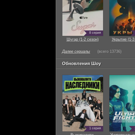
8 серия
Шугар (1-2 сезон)
Укрытие (1-3
Далее сериалы
(всего 13736)
Обновления Шоу
1 серия
Выживалити.
Универсальн