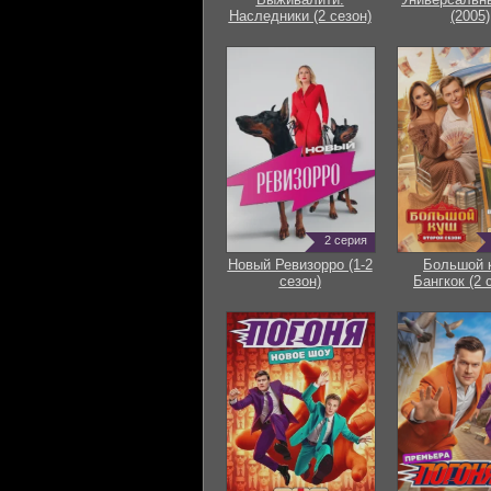
Наследники (2 сезон)
(2005)
2 серия
Новый Ревизорро (1-2
Большой 
сезон)
Бангкок (2 