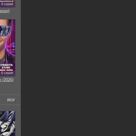
4 серия
езон)
6 серия
 (2026)
все