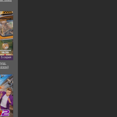
5 серия
куш.
сезон)