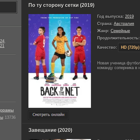
По ту сторону сетки (2019)
Год выпуска:
2019
Страна:
Австралия
Жанр:
Семейные
Продолжительность:
24
,
21
Качество:
HD (720p)
Новая ученица футбол
команду соперника в н
орамы
лы
13736
Завещание (2020)