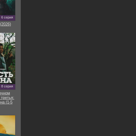
6 серия
(2026)
8 серия
очном
 третья:
на (1-5