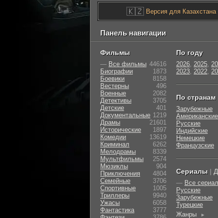
🇰🇿
Версия для Казахстана
Панель навигации
Фильмы
По году
—
Все фильмы
44616
2026
,
2025
,
20
Биографии
1873
2023
,
2022
,
20
Боевики
8158
Вестерны
496
Военные
2082
По странам
Детективы
3705
Детские
401
Зарубежные
Документальные
1219
Американские
Драмы
21601
Русские
Исторические
1897
Индийские
Комедии
13619
Немецкие
Криминал
6262
Французские
Мелодрамы
8339
Мультфильмы
2574
Мюзиклы
904
Сериалы
|
Д
Приключения
4804
Семейные
3706
—
Все сериа
Cпортивные
1005
Русские
Триллеры
9940
Зарубежные
Ужасы
6058
Турецкие
Фантастика
3777
Жанры
►
Фэнтези
3786