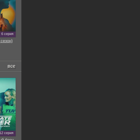
6 серия
 сезон)
все
12 серия
ый боец