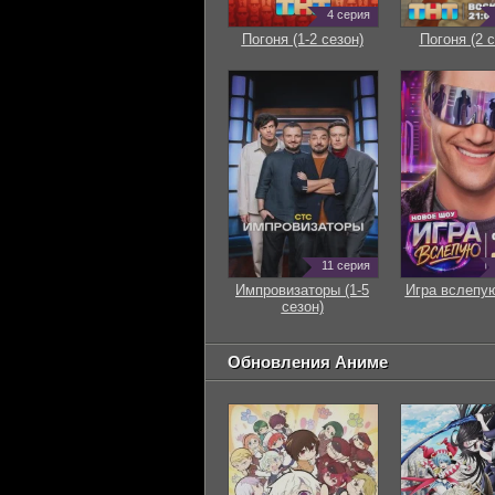
4 серия
Погоня (1-2 сезон)
Погоня (2 с
11 серия
Импровизаторы (1-5
Игра вслепую
сезон)
Обновления Аниме