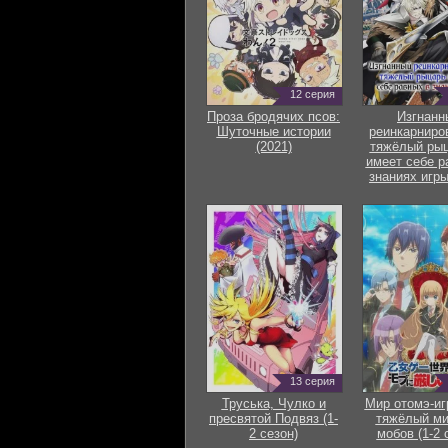
12 серия
Проза бродячих псов:
Изгнанн
Шуточные истории
реинкарниро
(2021)
тяжёлый рыц
имеет себе р
знаниях игры
13 серия
Труська, Чулко и
Мир отомэ-иг
пресвятой Подвяз (1-
тяжёлый ми
2 сезон)
мобов (1-2 