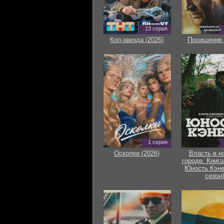
13 серия
Коп-звезда (2026)
Похищение 
1 серия
Осколки (2026)
Власть в н
городе. Книга
Юность Кэне
сезон)