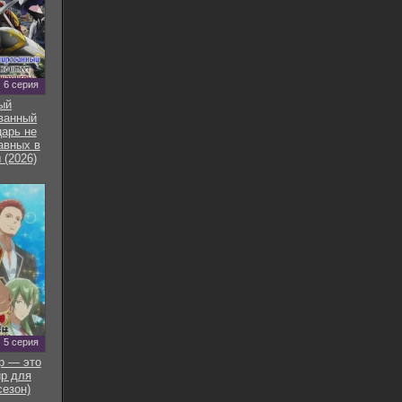
6 серия
ый
ванный
арь не
авных в
 (2026)
5 серия
р — это
р для
сезон)