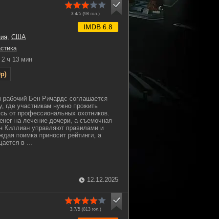
3.4/5 (
98
гол.)
IMDB 6.8
ния
,
США
стика
2 ч 13 мин
p)
 рабочий Бен Ричардс соглашается
у, где участникам нужно прожить
ясь от профессиональных охотников.
денег на лечение дочери, а съемочная
н Киллиан управляют правилами и
ждая поимка приносит рейтинги, а
ается в ...
12.12.2025
3.7/5 (
813
гол.)