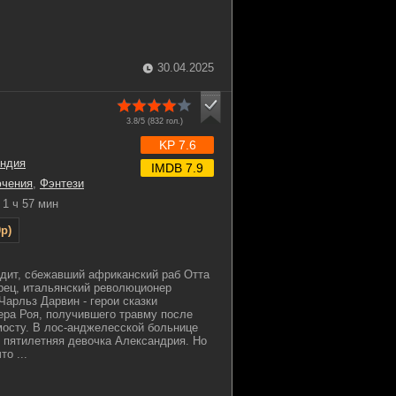
30.04.2025
3.8/5 (
832
гол.)
KP 7.6
ндия
IMDB 7.9
чения
,
Фэнтези
1 ч 57 мин
p)
дит, сбежавший африканский раб Отта
рец, итальянский революционер
Чарльз Дарвин - герои сказки
ера Роя, получившего травму после
мосту. В лос-анджелесской больнице
 пятилетняя девочка Александрия. Но
о ...