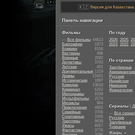
🇰🇿
Версия для Казахстана
Панель навигации
Фильмы
По году
—
Все фильмы
44613
2026
,
2025
,
20
Биографии
1873
2023
,
2022
,
20
Боевики
8156
Вестерны
496
Военные
2082
По странам
Детективы
3703
Детские
401
Зарубежные
Документальные
1219
Американские
Драмы
21601
Русские
Исторические
1897
Индийские
Комедии
13618
Немецкие
Криминал
6262
Французские
Мелодрамы
8339
Мультфильмы
2574
Мюзиклы
904
Сериалы
|
Д
Приключения
4802
Семейные
3706
—
Все сериа
Cпортивные
1005
Русские
Триллеры
9939
Зарубежные
Ужасы
6057
Турецкие
Фантастика
3776
Жанры
►
Фэнтези
3785