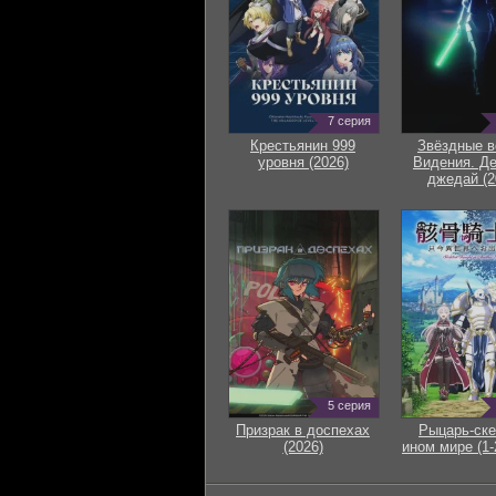
7 серия
Крестьянин 999
Звёздные в
уровня (2026)
Видения. Д
джедай (2
5 серия
Призрак в доспехах
Рыцарь-ске
(2026)
ином мире (1-