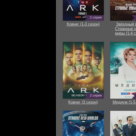
2 серия
Ковчег (1-3 сезон)
Звёздный 
Странные 
миры (1-4 с
2 серия
Ковчег (3 сезон)
Медиум (1-5