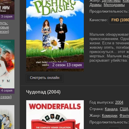
Жанр:
Детективы
,
Ко
Драмы
,
Мелодрамы
Продолжительность:
3 серия
Качество:
FHD (1080
путь:
новые
езон)
Мальчик обнаруживает
прикосновением. Однак
жизни. Если в течени
живому опять, погибае
прикоснуться... этот 
мертвых. Мальчик выр
раскрывает убийства: 
2 сезон 13 серия
4 серия
Чудопад (2004)
 сезон)
Год выпуска:
2004
Страна:
Канада
,
США
Жанр:
Комедии
,
Фэнт
Продолжительность: