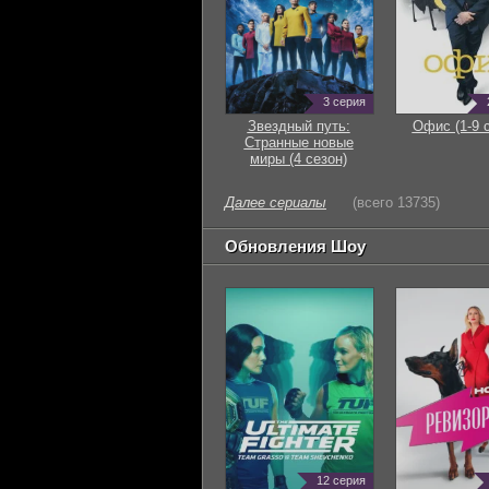
3 серия
Звездный путь:
Офис (1-9 
Странные новые
миры (4 сезон)
Далее сериалы
(всего 13735)
Обновления Шоу
12 серия