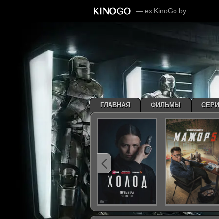
— ex
KinoGo.by
ГЛАВНАЯ
ФИЛЬМЫ
СЕР