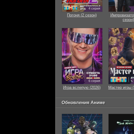
4 серия
Погоня (2 сезон)
Импровизато
сезон)
6 серия
Игра вслепую (2026)
Мастер игры (
Обновления Аниме