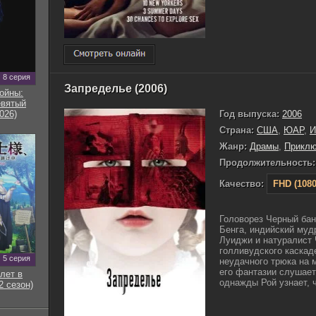
8 серия
Запределье (2006)
ойны:
евятый
Год выпуска:
2006
026)
Страна:
США
,
ЮАР
,
И
Жанр:
Драмы
,
Приклю
Продолжительность:
Качество:
FHD (1080
Головорез Черный бан
Бенга, индийский муд
Луиджи и натуралист 
голливудского каскад
5 серия
неудачного трюка на 
его фантазии слушает
лет в
однажды Рой узнает, чт
2 сезон)