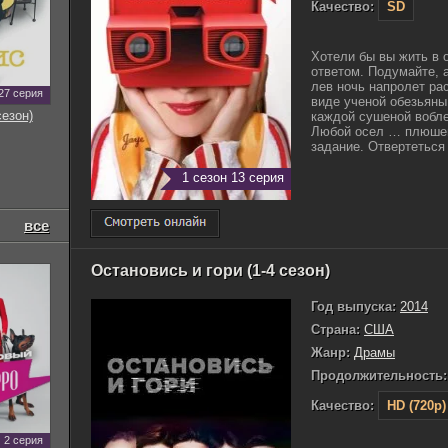
Качество:
SD
Хотели бы вы жить в 
ответом. Подумайте, 
лев ночь напролет ра
27 серия
виде ученой обезьяны
сезон)
каждой сушеной вобле
Любой осел … плюшев
задание. Отвертеться н
1 сезон 13 серия
все
Остановись и гори (1-4 сезон)
Год выпуска:
2014
Страна:
США
Жанр:
Драмы
Продолжительность:
Качество:
HD (720p)
2 серия