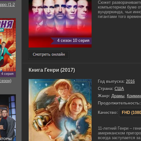
Сюжет разворачиваетс
рро (1-2
компьютерном буме от
вундеркинда, чьи инн
гигантами того времени
4 сезон 10 серия
Книга Генри (2017)
4 серия
сезон)
Год выпуска:
2016
Страна:
США
Жанр:
Драмы
,
Кримин
Продолжительность:
Качество:
FHD (1080
11-летний Генри – ге
американском пригоро
всегда заступается з