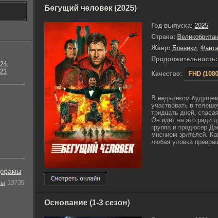
Бегущий человек (2025)
Год выпуска:
2025
Страна:
Великобрита
Жанр:
Боевики
,
Фанта
Продолжительность:
24
,
21
Качество:
FHD (1080
В недалёком будущем
участвовать в телешо
тридцать дней, спаса
Он идёт на это ради 
группа и продюсер Дэ
мнением зрителей. Ка
любая уловка превращ
орамы
лы
13735
Основание (1-3 сезон)