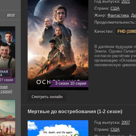
Год выпуска:
2021
Страна:
США
все
Жанр:
Фантастика
,
Д
Продолжительность:
Качество:
FHD (1080
В далёком будущем л
Земли. Однако Галакт
согласно расчётам уч
организацию «Основан
человеческую цивилиз
27 серия
3 сезон 10 серия
пная
 сезон)
Мертвые до востребования (1-2 сезон)
Год выпуска:
2007
Страна:
США