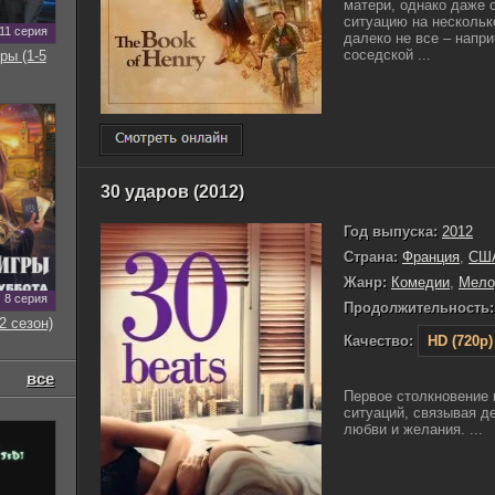
матери, однако даже 
ситуацию на нескольк
11 серия
далеко не все – напр
соседской ...
ры (1-5
30 ударов (2012)
Год выпуска:
2012
Страна:
Франция
,
СШ
Жанр:
Комедии
,
Мело
8 серия
Продолжительность:
2 сезон)
Качество:
HD (720p)
все
Первое столкновение 
ситуаций, связывая д
любви и желания. ...