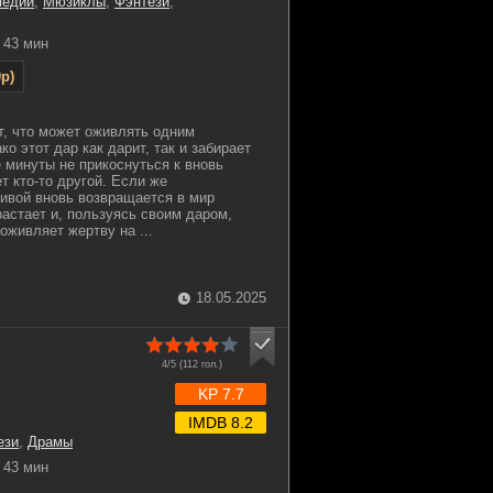
медии
,
Мюзиклы
,
Фэнтези
,
43 мин
p)
, что может оживлять одним
о этот дар как дарит, так и забирает
е минуты не прикоснуться к вновь
т кто-то другой. Если же
живой вновь возвращается в мир
астает и, пользуясь своим даром,
оживляет жертву на ...
18.05.2025
4/5 (
112
гол.)
KP 7.7
IMDB 8.2
ези
,
Драмы
43 мин