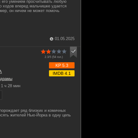
с его умением просчитывать любую
о ходов вперед мальчишке удается
имер, он ничем не может помочь
01.05.2025
2.3/5 (
54
гол.)
KP 5.3
А
IMDB 4.1
драмы
1 ч 28 мин
порождает ряд близких и комичных
есять жителей Нью-Йорка в одну цепь