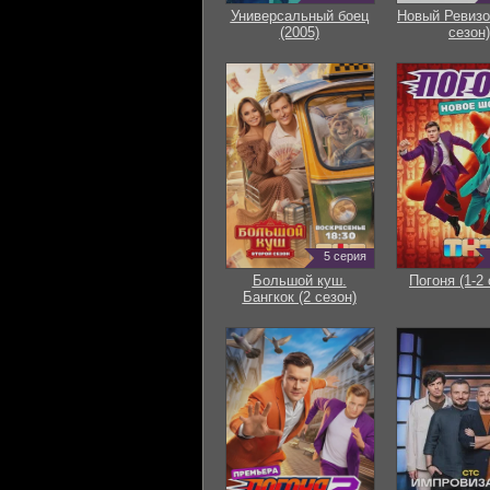
Универсальный боец
Новый Ревизо
(2005)
сезон)
5 серия
Большой куш.
Погоня (1-2 
Бангкок (2 сезон)