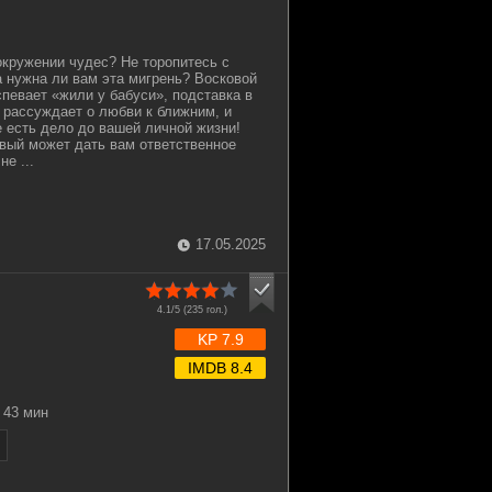
окружении чудес? Не торопитесь с
а нужна ли вам эта мигрень? Восковой
спевает «жили у бабуси», подставка в
 рассуждает о любви к ближним, и
 есть дело до вашей личной жизни!
ый может дать вам ответственное
е ...
17.05.2025
4.1/5 (
235
гол.)
KP 7.9
IMDB 8.4
43 мин