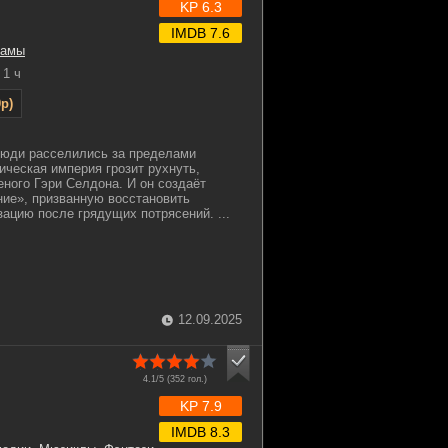
KP 6.3
IMDB 7.6
рамы
1 ч
p)
юди расселились за пределами
ическая империя грозит рухнуть,
еного Гэри Селдона. И он создаёт
ие», призванную восстановить
ацию после грядущих потрясений. ...
12.09.2025
4.1/5 (
352
гол.)
KP 7.9
IMDB 8.3