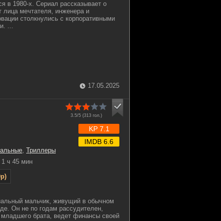
я в 1980-х. Сериал рассказывает о
 лица мечтателя, инженера и
овации столкнулись с корпоративными
. ...
17.05.2025
3.5/5 (
313
гол.)
KP 7.1
IMDB 6.6
альные
,
Триллеры
1 ч 45 мин
p)
ниальный мальчик, живущий в обычном
де. Он не по годам рассудителен,
а младшего брата, ведет финансы своей