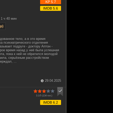
KP 5.7
IMDB 5.6
1 ч 40 мин
p)
дованное тело, а в это время
ка психиатрического отделения
зывает подруге - доктору Аптон -
рое время назад у неё была успешная
та, пока к ней не обратился молодой
ешила, серьёзным расстройством
ерждал, ...
29.04.2025
3.1/5 (
134
гол.)
IMDB 6.2