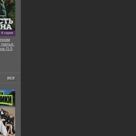
8 серия
очном
 третья:
на (1-5
все