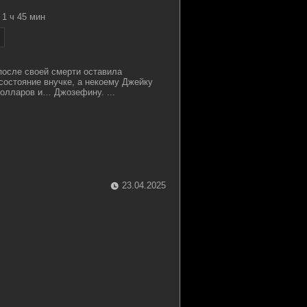
1 ч 45 мин
осле своей смерти оставила
 состояние внучке, а некоему Джейку
олларов и… Джозефину. ...
23.04.2025