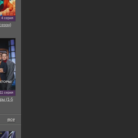
4 серия
сезон)
11 серия
ры (1-5
все