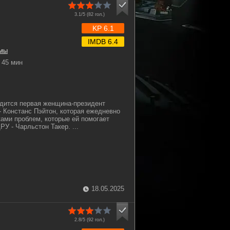
3.1/5 (
82
гол.)
KP 6.1
IMDB 6.4
мы
45 мин
дится первая женщина-президент
 Констанс Пэйтон, которая ежедневно
ками проблем, которые ей помогает
У - Чарльстон Такер. ...
18.05.2025
2.8/5 (
92
гол.)