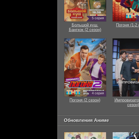
5 серия
Большой куш.
Погоня (1-2 
Бангкок (2 сезон)
4 серия
Погоня (2 сезон)
Импровизато
сезон)
Обновления Аниме