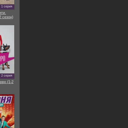
1 серия
ти.
2 сезон)
2 серия
рро (1-2