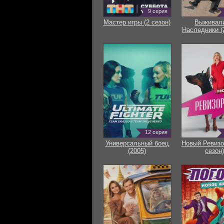
9 серия
Мастер игры (2 сезон)
Выживали
Наследники (
12 серия
Универсальный боец
Новый Ревизо
(2005)
сезон)