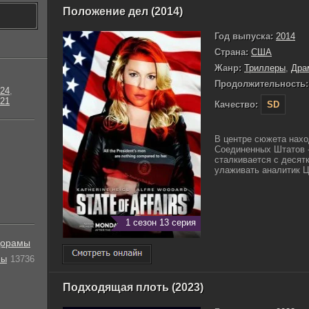
Положение дел (2014)
Год выпуска:
2014
Страна:
США
Жанр:
Триллеры
,
Дра
Продолжительность:
24
,
21
Качество:
SD
В центре сюжета нахо
Соединенных Штатов -
сталкивается с десят
улаживать аналитик ЦР
1 сезон 13 серия
орамы
лы
13736
Подходящая плоть (2023)