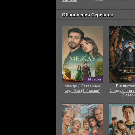
Обновления Сериалов
14 серия
Между / Связанные
Библиотек
судьбой (1-2 сезон)
Следующая гл
2 сезон