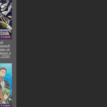
6 серия
ый
ванный
арь не
авных в
 (2026)
5 серия