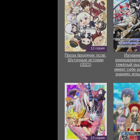
12 серия
Проза бродячих псов:
Изгнанн
Шуточные истории
реинкарниро
(2021)
тяжёлый рыц
имеет себе р
знаниях игры
13 серия