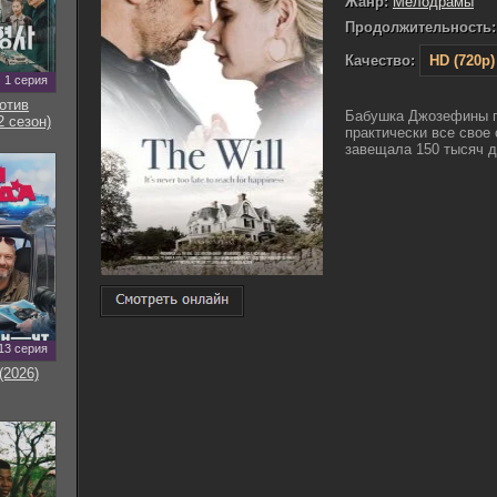
Жанр:
Мелодрамы
Продолжительность:
Качество:
HD (720p)
1 серия
отив
Бабушка Джозефины п
2 сезон)
практически все свое
завещала 150 тысяч д
13 серия
(2026)