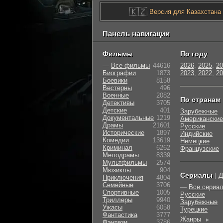
🇰🇿
Версия для Казахстана
Панель навигации
Фильмы
По году
—
Все фильмы
44616
2026
,
2025
,
20
Биографии
1873
2023
,
2022
,
20
Боевики
8158
Вестерны
496
Военные
2082
По странам
Детективы
3705
Детские
401
Зарубежные
Документальные
1219
Американские
Драмы
21601
Русские
Исторические
1897
Индийские
Комедии
13619
Немецкие
Криминал
6262
Французские
Мелодрамы
8339
Мультфильмы
2574
Мюзиклы
904
Сериалы
|
Д
Приключения
4804
Семейные
3706
—
Все сериа
Cпортивные
1005
Русские
Триллеры
9940
Зарубежные
Ужасы
6058
Турецкие
Фантастика
3777
Жанры
►
Фэнтези
3786