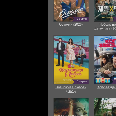
2 серия
Осколки (2026)
Чеболь пр
детектива (1-
8 серия
Возможная любовь
Коп-звезда 
(2026)