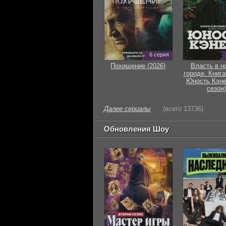
6 серия
Похищение (2026)
Власть в н
городе. Книга
Юность Кэне
сезон)
Далее сериалы
(всего 13736)
Обновления Шоу