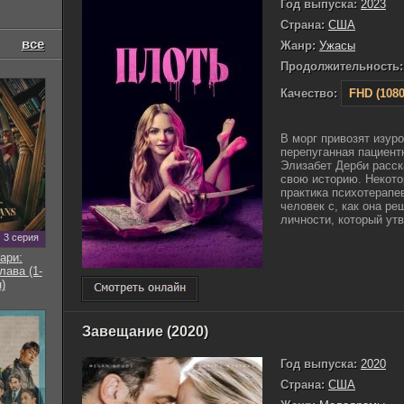
Год выпуска:
2023
Страна:
США
все
Жанр:
Ужасы
Продолжительность:
Качество:
FHD (1080
В морг привозят изуро
перепуганная пациент
Элизабет Дерби расска
свою историю. Некото
практика психотерапев
человек с, как она р
личности, который утв
3 серия
ари:
ава (1-
)
Завещание (2020)
Год выпуска:
2020
Страна:
США