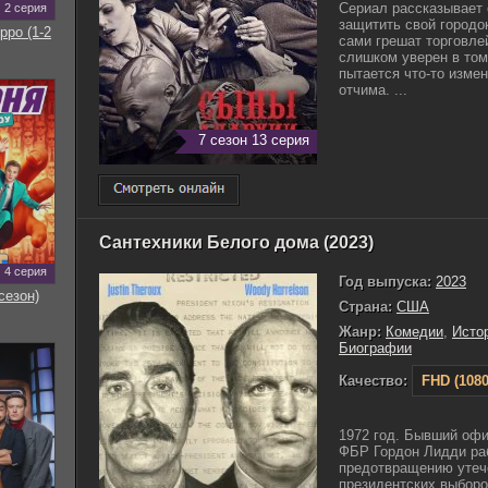
Сериал рассказывает 
2 серия
защитить свой городок
рро (1-2
сами грешат торговле
слишком уверен в том
пытается что-то изме
отчима. ...
7 сезон 13 серия
Сантехники Белого дома (2023)
4 серия
Год выпуска:
2023
сезон)
Страна:
США
Жанр:
Комедии
,
Исто
Биографии
Качество:
FHD (1080
1972 год. Бывший офи
ФБР Гордон Лидди ра
предотвращению утеч
президентских выборо