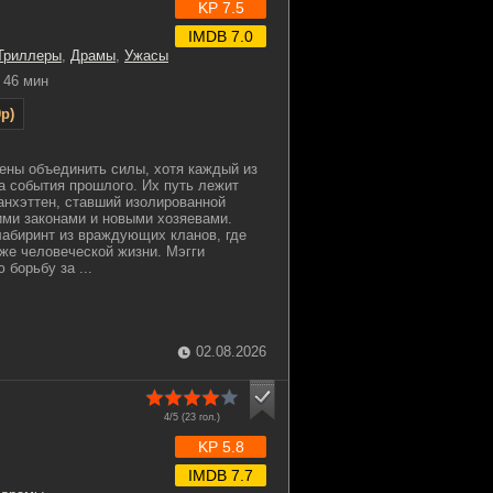
KP 7.5
IMDB 7.0
Триллеры
,
Драмы
,
Ужасы
46 мин
p)
ены объединить силы, хотя каждый из
за события прошлого. Их путь лежит
нхэттен, ставший изолированной
ими законами и новыми хозяевами.
лабиринт из враждующих кланов, где
же человеческой жизни. Мэгги
борьбу за ...
02.08.2026
4/5 (
23
гол.)
KP 5.8
IMDB 7.7