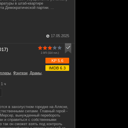
ратуры в штаб-квартире
а Демократической партии. ...
17.05.2025
017)
2.9/5 (
114
гол.)
KP 5.6
IMDB 6.3
иллеры
,
Фэнтези
,
Драмы
,
1 ч
тся в захолустном городке на Аляске,
тественными силами. Главный герой -
 Мерсер, вынужденный перебороть
н и справиться с собственными
о так он сможет взять под контроль