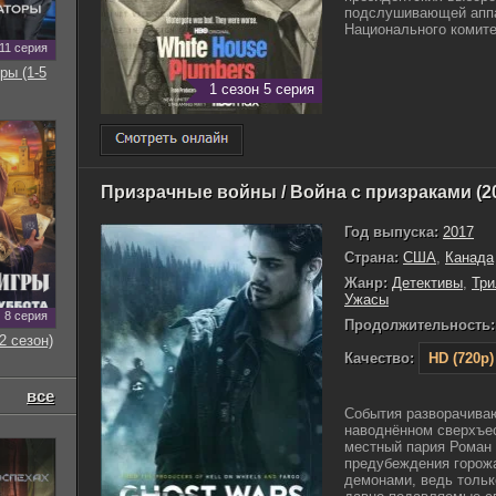
подслушивающей аппа
Национального комитет
11 серия
ры (1-5
1 сезон 5 серия
Призрачные войны / Война с призраками (2
Год выпуска:
2017
Страна:
США
,
Канада
Жанр:
Детективы
,
Тр
Ужасы
8 серия
Продолжительность:
2 сезон)
Качество:
HD (720p)
все
События разворачиваю
наводнённом сверхъес
местный пария Роман
предубеждения горожа
демонами, ведь тольк