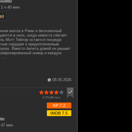
драмы
1 ч 40 мин
p)
нная вилла в Риме и бесконечный
аются в ноль, когда невеста сбегает
ель Мэтт Тейлор остается посреди
битым сердцем и предоплаченным
уках. Вместо билета домой он решает
 забронированный номер и каждую
...
08.05.2026
3.7/5 (
90
гол.)
KP 7.2
IMDB 7.5
мы
47 мин