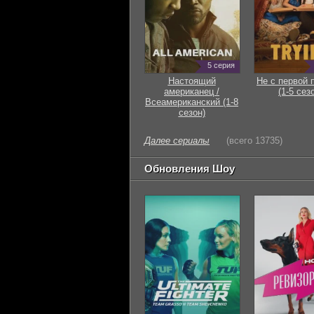
5 серия
Настоящий
Не с первой 
американец /
(1-5 сез
Всеамериканский (1-8
сезон)
Далее сериалы
(всего 13735)
Обновления Шоу