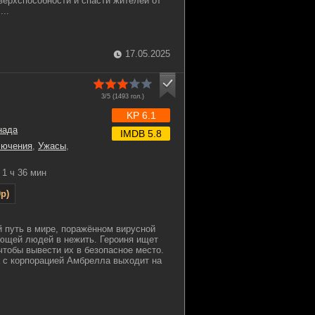
ерхспособности и спасти жителей от
...
17.05.2025
3/5 (
1493
гол.)
KP 6.1
нада
IMDB 5.8
лючения
,
Ужасы
,
1 ч 36 мин
p)
 путь в мире, поражённом вирусной
ющей людей в нежить. Героиня ищет
чтобы вывести их в безопасное место.
 с корпорацией Амбрелла выходит на