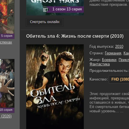
давно подавляемые св
нашествия призраков. 
1 сезон 13 серия
Обитель зла 4: Жизнь после смерти (2010)
5 серия
оспехах
Год выпуска:
2010
Страна:
Германия
,
Ка
Жанр:
Боевики
,
Прик
Фантастика
Продолжительность:
Качество:
FHD (1080
Элис продолжает свой
инфекцией, превраща
оставшихся в живых, 
Её смертельная битва
18 серия
новый уровень... ...
 (2026)