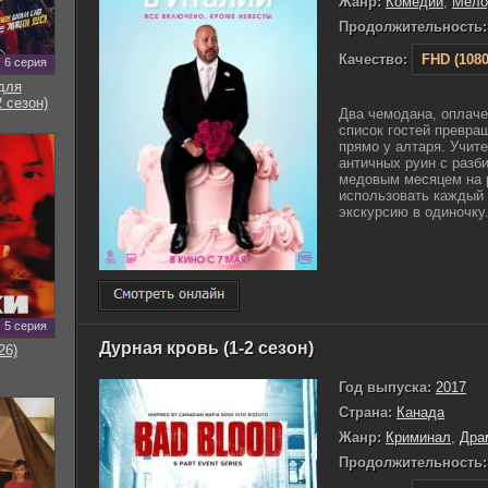
Жанр:
Комедии
,
Мело
Продолжительность:
Качество:
FHD (1080
6 серия
для
 сезон)
Два чемодана, оплаче
список гостей превращ
прямо у алтаря. Учит
античных руин с раз
медовым месяцем на р
использовать каждый
экскурсию в одиночку. 
5 серия
Дурная кровь (1-2 сезон)
26)
Год выпуска:
2017
Страна:
Канада
Жанр:
Криминал
,
Дра
Продолжительность: