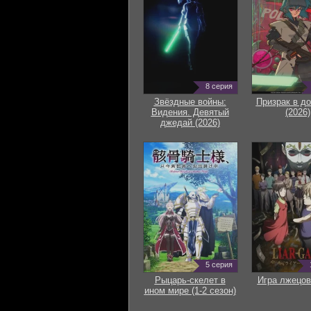
8 серия
Звёздные войны:
Призрак в д
Видения. Девятый
(2026)
джедай (2026)
5 серия
Рыцарь-скелет в
Игра лжецов
ином мире (1-2 сезон)