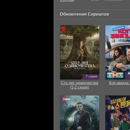
Обновления Сериалов
7 серия
Сто лет одиночества
Коп-звезда 
(1-2 сезон)