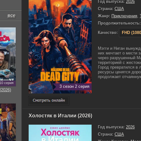
Год выпуска:
2026
Страна:
США
все
Жанр:
Приключения
,
Продолжительность:
Качество:
FHD (1080
Мэгги и Ниган вынужд
них мечтает о мести 
через разрушенный Ма
территорией с жесток
Город превратился в 
ресурсы ценятся доро
продолжает отчаянную 
10 серия
3 сезон 2 серия
(2026)
Холостяк в Италии (2026)
Год выпуска:
2026
Страна:
США