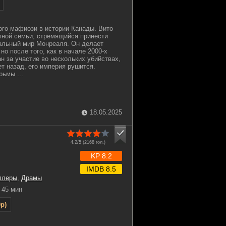
ого мафиози в истории Канады. Вито
упной семьи, стремящийся принести
альный мир Монреаля. Он делает
но после того, как в начале 2000-х
н за участие во нескольких убийствах,
т назад, его империя рушится.
ьмы ...
18.05.2025
4.2/5 (
2168
гол.)
KP 8.2
IMDB 8.5
ллеры
,
Драмы
45 мин
p)