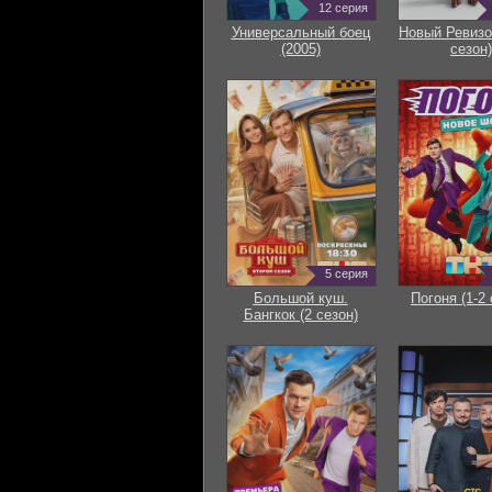
12 серия
Универсальный боец
Новый Ревизо
(2005)
сезон)
5 серия
Большой куш.
Погоня (1-2 
Бангкок (2 сезон)