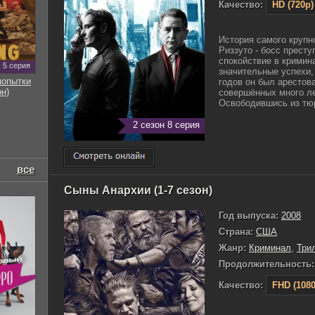
Качество:
HD (720p)
История самого крупн
Риззуто - босс прест
спокойствие в кримин
5 серия
значительные успехи, 
попытки
годов он был арестова
он)
совершённых много ле
Освободившись из тюр
2 сезон 8 серия
все
Сыны Анархии (1-7 сезон)
Год выпуска:
2008
Страна:
США
Жанр:
Криминал
,
Три
Продолжительность:
Качество:
FHD (1080