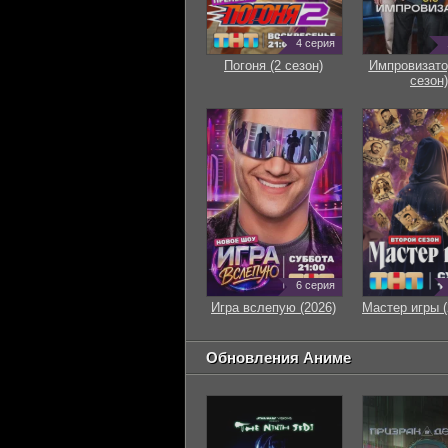
4 серия
Погоня (2 сезон)
Импровизато
сезон)
6 серия
Игра вслепую (2026)
Мастер игры (
Обновления Аниме