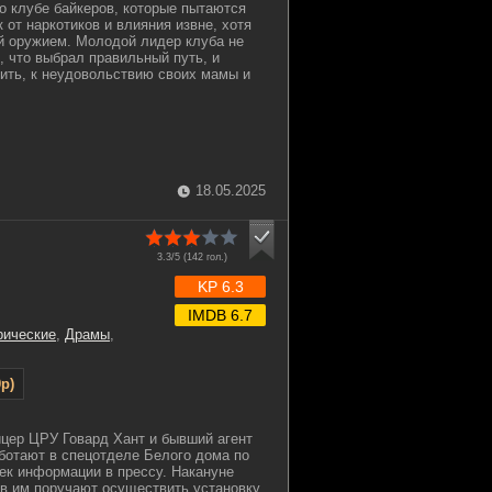
о клубе байкеров, которые пытаются
 от наркотиков и влияния извне, хотя
й оружием. Молодой лидер клуба не
, что выбрал правильный путь, и
нить, к неудовольствию своих мамы и
18.05.2025
3.3/5 (
142
гол.)
KP 6.3
IMDB 6.7
рические
,
Драмы
,
p)
цер ЦРУ Говард Хант и бывший агент
ботают в спецотделе Белого дома по
ек информации в прессу. Накануне
в им поручают осуществить установку