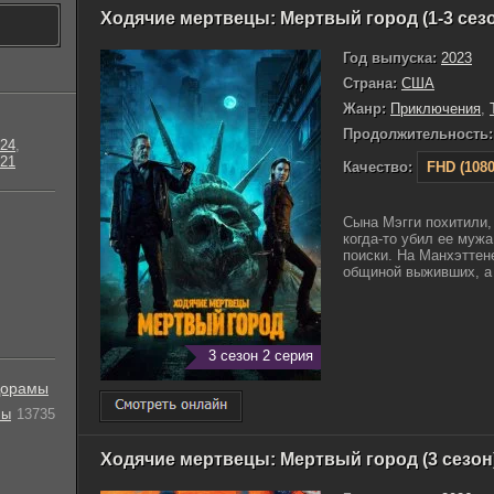
Ходячие мертвецы: Мертвый город (1-3 сез
Год выпуска:
2023
Страна:
США
Жанр:
Приключения
,
Продолжительность:
24
,
21
Качество:
FHD (1080
Сына Мэгги похитили,
когда-то убил ее мужа
поиски. На Манхэттен
общиной выживших, а 
3 сезон 2 серия
орамы
лы
13735
Ходячие мертвецы: Мертвый город (3 сезон