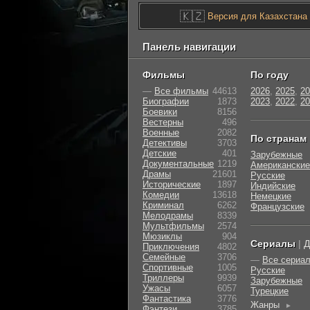
🇰🇿
Версия для Казахстана
Панель навигации
Фильмы
По году
—
Все фильмы
44613
2026
,
2025
,
20
Биографии
1873
2023
,
2022
,
20
Боевики
8156
Вестерны
496
Военные
2082
По странам
Детективы
3703
Детские
401
Зарубежные
Документальные
1219
Американские
Драмы
21601
Русские
Исторические
1897
Индийские
Комедии
13618
Немецкие
Криминал
6262
Французские
Мелодрамы
8339
Мультфильмы
2574
Мюзиклы
904
Сериалы
|
Д
Приключения
4802
Семейные
3706
—
Все сериа
Cпортивные
1005
Русские
Триллеры
9939
Зарубежные
Ужасы
6057
Турецкие
Фантастика
3776
Жанры
►
Фэнтези
3785