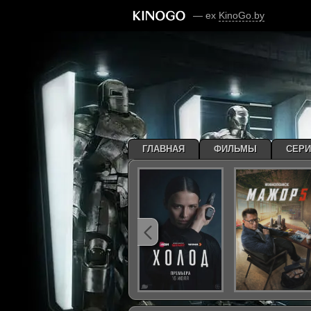
— ex
KinoGo.by
ГЛАВНАЯ
ФИЛЬМЫ
СЕР