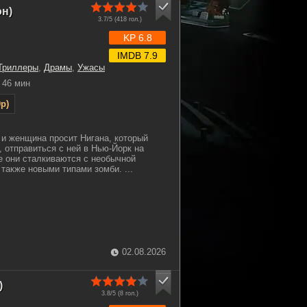
он)
3.7/5 (
418
гол.)
KP 6.8
IMDB 7.9
Триллеры
,
Драмы
,
Ужасы
46 мин
p)
 и женщина просит Нигана, который
, отправиться с ней в Нью-Йорк на
е они сталкиваются с необычной
также новыми типами зомби. ...
02.08.2026
)
3.8/5 (
8
гол.)