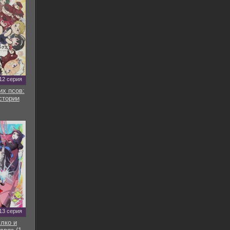
12 серия
их псов:
стории
13 серия
улко и