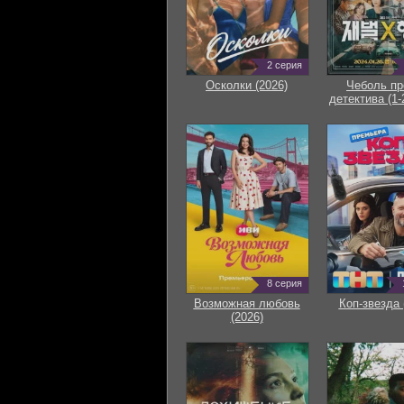
2 серия
Осколки (2026)
Чеболь пр
детектива (1-
8 серия
Возможная любовь
Коп-звезда 
(2026)