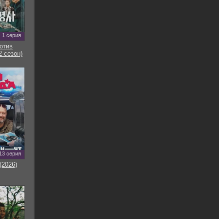
1 серия
отив
2 сезон)
13 серия
(2026)