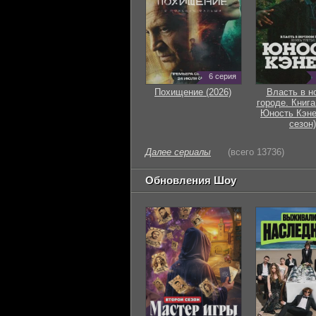
6 серия
Похищение (2026)
Власть в н
городе. Книга
Юность Кэне
сезон)
Далее сериалы
(всего 13736)
Обновления Шоу