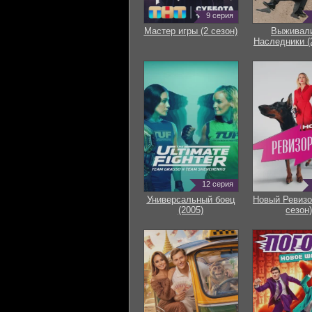
9 серия
Мастер игры (2 сезон)
Выживали
Наследники (
12 серия
Универсальный боец
Новый Ревизо
(2005)
сезон)