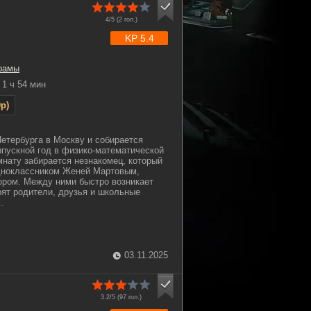
4/5 (
2
гол.)
KP 5.4
рамы
1 ч 54 мин
p)
етербурга в Москву и собирается
ыпускной год в физико-математической
мнату забирается незнакомец, который
дноклассником Женей Мартовым,
ором. Между ними быстро возникает
оят родители, друзья и школьные
.
03.11.2025
3.2/5 (
97
гол.)