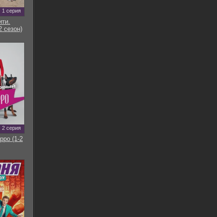
1 серия
ти.
2 сезон)
2 серия
рро (1-2