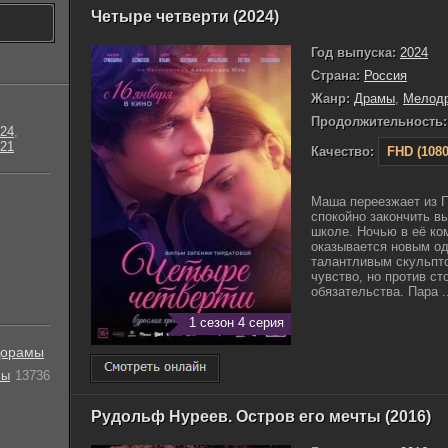
Четыре четверти (2024)
Год выпуска:
2024
Страна:
Россия
Жанр:
Драмы
,
Мелод
Продолжительность:
24
,
21
Качество:
FHD (1080
Маша переезжает из П
спокойно закончить в
школе. Ночью в её ко
оказывается новым о
талантливым скульпт
чувство, но против ст
обязательства. Пара ..
1 сезон 4 серия
орамы
лы
13736
Рудольф Нуреев. Остров его мечты (2016)