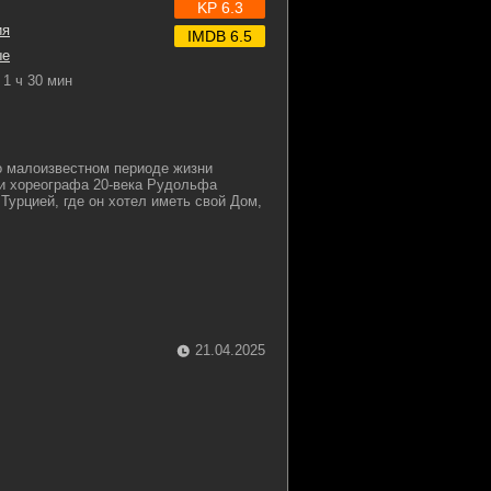
KP 6.3
ия
IMDB 6.5
ые
1 ч 30 мин
о малоизвестном периоде жизни
и хореографа 20-века Рудольфа
Турцией, где он хотел иметь свой Дом,
21.04.2025