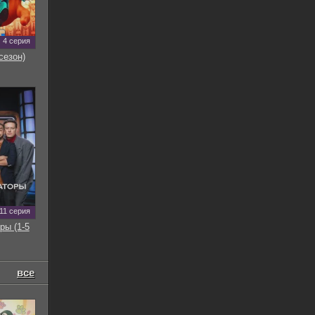
4 серия
сезон)
11 серия
ры (1-5
все