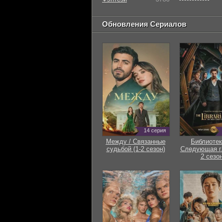
Обновления Сериалов
14 серия
Между / Связанные
Библиотек
судьбой (1-2 сезон)
Следующая гл
2 сезон