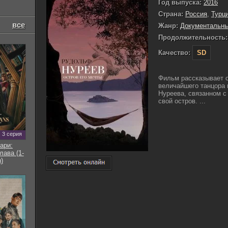
Год выпуска:
2016
Страна:
Россия
,
Турц
все
Жанр:
Документальн
Продолжительность:
Качество:
SD
Фильм рассказывает 
величайшего танцора 
Нуреева, связанном с 
свой остров. ...
3 серия
ари:
ава (1-
)