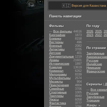
🇰🇿
Версия для Казахстана
Панель навигации
Фильмы
По году
—
Все фильмы
44616
2026
,
2025
,
20
Биографии
1873
2023
,
2022
,
20
Боевики
8158
Вестерны
496
Военные
2082
По странам
Детективы
3705
Детские
401
Зарубежные
Документальные
1219
Американские
Драмы
21601
Русские
Исторические
1897
Индийские
Комедии
13619
Немецкие
Криминал
6262
Французские
Мелодрамы
8339
Мультфильмы
2574
Мюзиклы
904
Сериалы
|
Д
Приключения
4804
Семейные
3706
—
Все сериа
Cпортивные
1005
Русские
Триллеры
9940
Зарубежные
Ужасы
6058
Турецкие
Фантастика
3777
Жанры
►
Фэнтези
3786