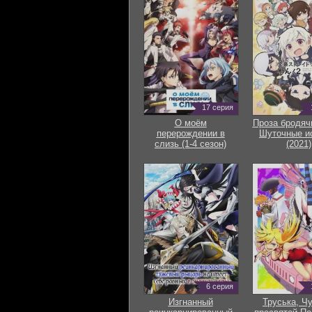
17 серия
О моём
Проза бродяч
перерождении в
Шуточные и
слизь (1-4 сезон)
(2021)
6 серия
Изгнанный
Труська, Ч