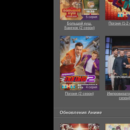
5 серия
Большой куш.
Погоня (1-2 
Бангкок (2 сезон)
4 серия
Погоня (2 сезон)
Импровизато
сезон)
Обновления Аниме