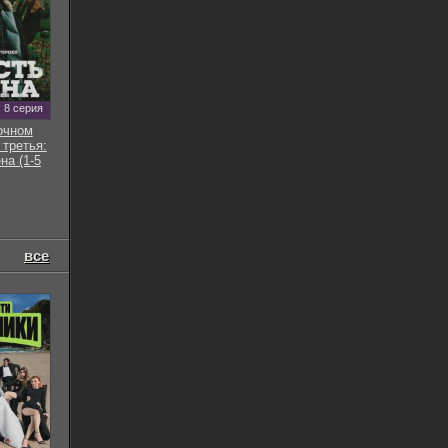
8 серия
очном
 третья:
на (1-5
все