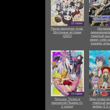
12 серия
Проза бродячих псов:
Изгнанн
Шуточные истории
реинкарниро
(2021)
тяжёлый рыц
имеет себе р
знаниях игры
13 серия
Труська, Чулко и
Мир отомэ-иг
пресвятой Подвяз (1-
тяжёлый ми
2 сезон)
мобов (1-2 