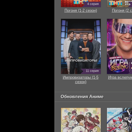
4 серия
Погоня (1-2 сезон)
Погоня (2 с
11 серия
Импровизаторы (1-5
Игра вслепую
сезон)
Обновления Аниме