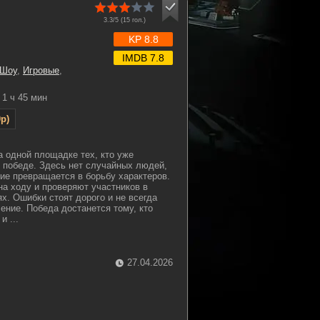
3.3/5 (
15
гол.)
KP 8.8
IMDB 7.8
 Шоу
,
Игровые
,
1 ч 45 мин
p)
а одной площадке тех, кто уже
 победе. Здесь нет случайных людей,
ие превращается в борьбу характеров.
а ходу и проверяют участников в
х. Ошибки стоят дорого и не всегда
ение. Победа достанется тому, кто
 ...
27.04.2026