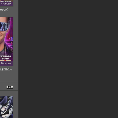
4 серия
езон)
6 серия
 (2026)
все