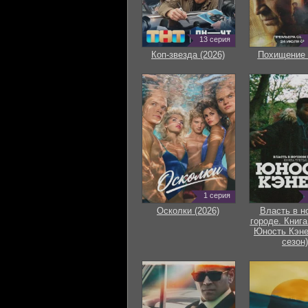
13 серия
Коп-звезда (2026)
Похищение 
1 серия
Осколки (2026)
Власть в н
городе. Книга
Юность Кэне
сезон)