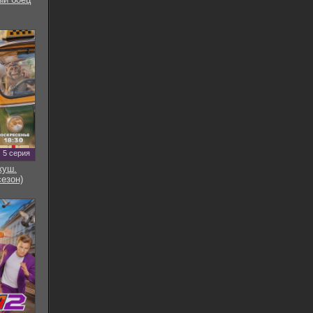
5 серия
куш.
сезон)