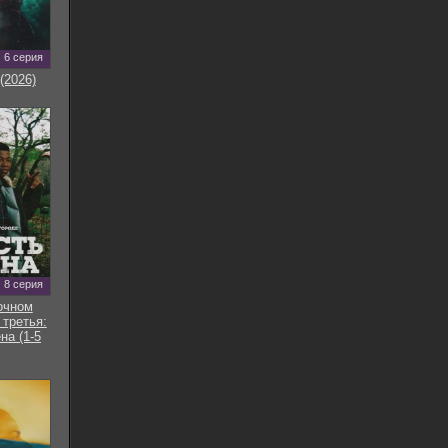
6 серия
(2026)
8 серия
очном
 третья:
на (1-5