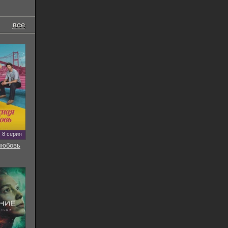
все
8 серия
любовь