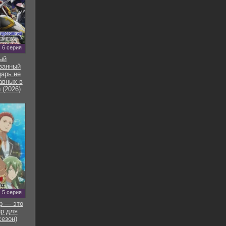
6 серия
ый
ванный
арь не
авных в
 (2026)
5 серия
р — это
р для
сезон)