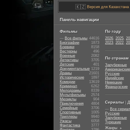
🇰🇿
Версия для Казахстана
Панель навигации
Фильмы
По году
—
Все фильмы
44616
2026
,
2025
,
20
Биографии
1873
2023
,
2022
,
20
Боевики
8158
Вестерны
496
Военные
2082
По странам
Детективы
3705
Детские
401
Зарубежные
Документальные
1219
Американские
Драмы
21601
Русские
Исторические
1897
Индийские
Комедии
13619
Немецкие
Криминал
6262
Французские
Мелодрамы
8339
Мультфильмы
2574
Мюзиклы
904
Сериалы
|
Д
Приключения
4804
Семейные
3706
—
Все сериа
Cпортивные
1005
Русские
Триллеры
9940
Зарубежные
Ужасы
6058
Турецкие
Фантастика
3777
Жанры
►
Фэнтези
3786