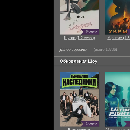
8 серия
Шугар (1-2 сезон)
Укрытие (1-3
Далее сериалы
(всего 13736)
Обновления Шоу
1 серия
Выживалити.
Универсальн