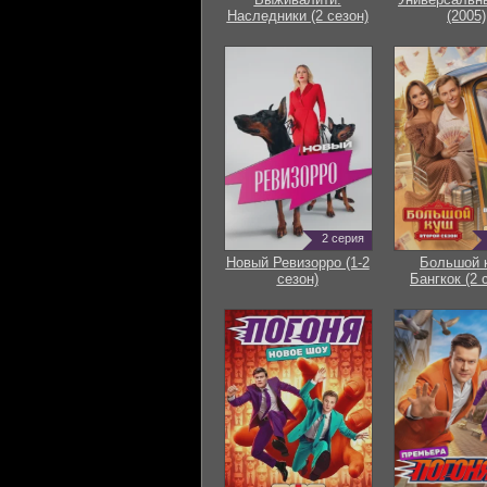
Наследники (2 сезон)
(2005)
2 серия
Новый Ревизорро (1-2
Большой 
сезон)
Бангкок (2 