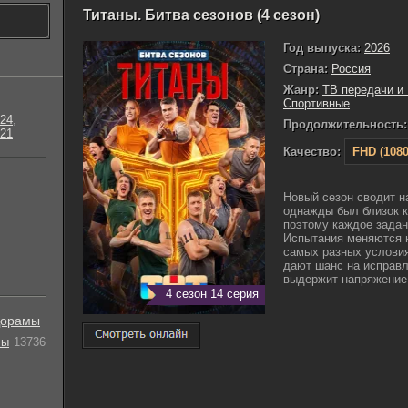
Титаны. Битва сезонов (4 сезон)
Год выпуска:
2026
Страна:
Россия
Жанр:
ТВ передачи и
Спортивные
24
,
Продолжительность:
21
Качество:
FHD (1080
Новый сезон сводит н
однажды был близок к
поэтому каждое задан
Испытания меняются н
самых разных условия
дают шанс на исправл
выдержит напряжение и
4 сезон 14 серия
орамы
лы
13736