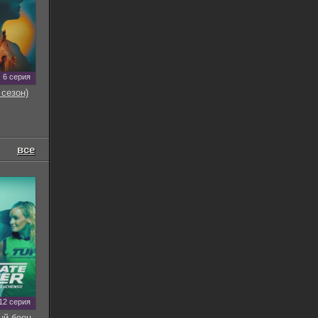
6 серия
 сезон)
все
12 серия
ый боец