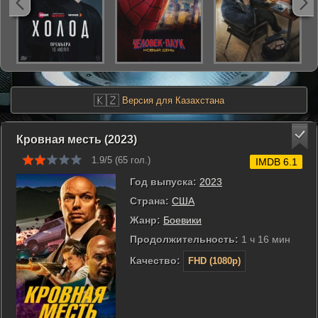
🇰🇿
Версия для Казахстана
Кровная месть (2023)
1.9/5 (
65
гол.)
IMDB 6.1
Год выпуска:
2023
Страна:
США
Жанр:
Боевики
Продолжительность:
1 ч 16 мин
Качество:
FHD (1080p)