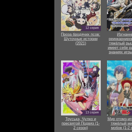
12 серия
Проза бродячих псов:
Изгнанн
Шуточные истории
реинкарниро
(2021)
тяжёлый рыц
имеет себе р
знаниях игры
13 серия
Труська, Чулко и
Мир отомэ-иг
пресвятой Подвяз (1-
тяжёлый ми
2 сезон)
мобов (1-2 