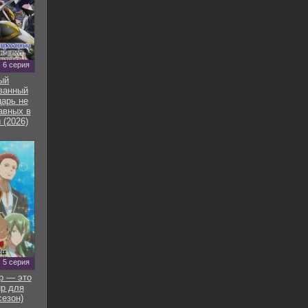
6 серия
ый
ванный
арь не
авных в
 (2026)
5 серия
р — это
р для
сезон)