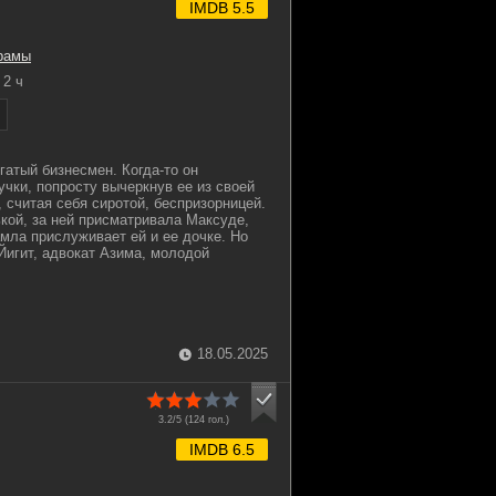
IMDB 5.5
рамы
2 ч
гатый бизнесмен. Когда-то он
учки, попросту вычеркнув ее из своей
 считая себя сиротой, беспризорницей.
кой, за ней присматривала Максуде,
амла прислуживает ей и ее дочке. Но
игит, адвокат Азима, молодой
18.05.2025
3.2/5 (
124
гол.)
IMDB 6.5