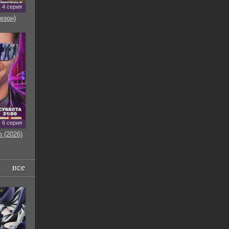
4 серия
езон)
6 серия
 (2026)
все