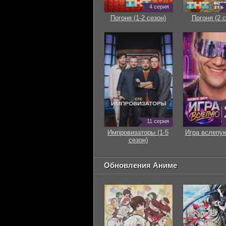
4 серия
Погоня (1-2 сезон)
Погоня (2 с
11 серия
Импровизаторы (1-5
Игра вслепую
сезон)
Обновления Аниме