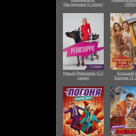
Наследники (2 сезон)
(2005)
2 серия
Новый Ревизорро (1-2
Большой 
сезон)
Бангкок (2 