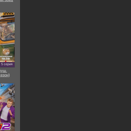
5 серия
куш.
сезон)