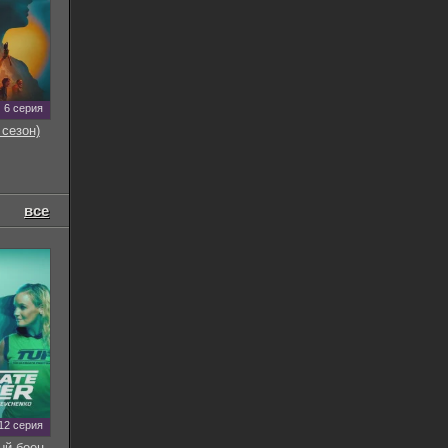
6 серия
 сезон)
все
12 серия
ый боец