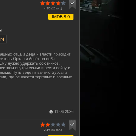
4.3/5 (
20
гол.)
IMDB 8.0
ы
p)
рашных отца и деда к власти приходит
витель Орхан и берёт на себя
Ему нужно удержать союзников,
чеством внутри семьи и вести войну с
онами. Путь ведёт к взятию Бурсы и
ии, где решаются торговые и военные
11.06.2026
2.4/5 (
57
гол.)