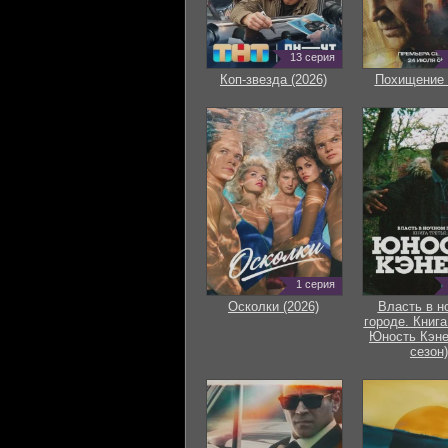
13 серия
Коп-звезда (2026)
Похищение 
1 серия
Осколки (2026)
Власть в н
городе. Книга
Юность Кэне
сезон)