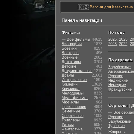
🇰🇿
Версия для Казахстана
Панель навигации
Фильмы
По году
—
Все фильмы
44615
2026
,
2025
,
20
Биографии
1873
2023
,
2022
,
20
Боевики
8157
Вестерны
496
Военные
2082
По странам
Детективы
3704
Детские
401
Зарубежные
Документальные
1219
Американские
Драмы
21601
Русские
Исторические
1897
Индийские
Комедии
13619
Немецкие
Криминал
6262
Французские
Мелодрамы
8339
Мультфильмы
2574
Мюзиклы
904
Сериалы
|
Д
Приключения
4804
Семейные
3706
—
Все сериа
Cпортивные
1005
Русские
Триллеры
9939
Зарубежные
Ужасы
6057
Турецкие
Фантастика
3776
Жанры
►
Фэнтези
3786