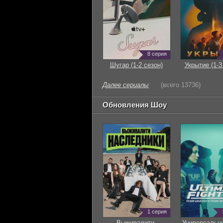
8 серия
Шугар (1-2 сезон)
Укрытие (1-3
Далее сериалы
(всего 13736)
Обновления Шоу
1 серия
Выживалити.
Универсальн