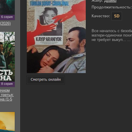
Жанр:
Драмы
Продолжительность:
Качество:
SD
6 серия
(2026)
Все началось с безоб
матери-одиночки похит
не требует выкуп... ...
8 серия
очном
 третья:
на (1-5