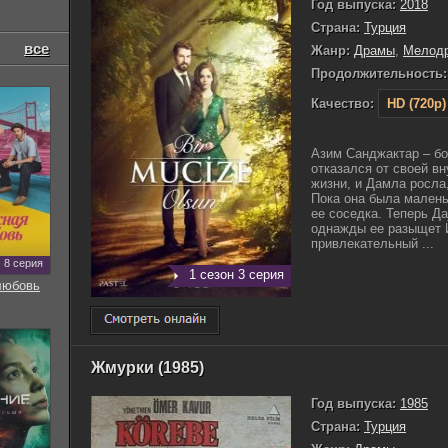
Год выпуска:
2018
Страна:
Турция
все
Жанр:
Драмы
,
Мелод
Продолжительность:
Качество:
HD (720p)
Азим Санджактар – бо
отказался от своей вн
жизни, и Дамла росла,
Пока она была малень
ее соседка. Теперь Д
однажды ее разыщет Й
привлекательный ...
8 серия
1 сезон 3 серия
любовь
Жмурки (1985)
Год выпуска:
1985
Страна:
Турция