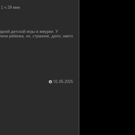
1 ч 29 мин
идной детской игры в жмурки. У
или ребенка, но, странное, дело, никто
01.05.2025