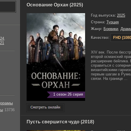
Основание Орхан (2025)
Год выпуска:
2025
Страна:
Турция
Жанр:
Боевики
,
Драм
Качество:
FHD (1080
24
,
21
XIV век. После бесст
второй османский пра
расширение бейлика. 
справиться с соперни
византийскими гарниз
первым шагам в Румел
связи. На границе ...
1 сезон 26 серия
орамы
лы
13736
Пусть свершится чудо (2018)