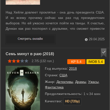
Над Хейли довлеет проклятье - она дочь президента США.
И ко всему прочему сейчас как раз год президентских
выборов. Но ей ужасно хочется пойти на танцы. К счастью,
Дункан как раз поспорил с друзьями, что сможет привести
девушку на танцы. ...
29.04.2025
Семь минут в раю (2018)
2.7/5 (
132
гол.)
KP 5.4
IMDB 5.4
Год выпуска:
2018
Страна:
США
Жанр:
Детективы
,
Драмы
,
Ужасы
,
Фантастика
Продолжительность:
1 ч 34 мин
Качество:
HD (720p)