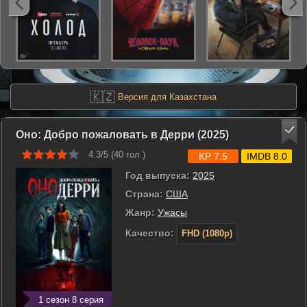
🇰🇿
Версия для Казахстана
Оно: Добро пожаловать в Дерри (2025)
4.3/5 (
40
гол.)
KP 7.5
IMDB 8.0
Год выпуска:
2025
Страна:
США
Жанр:
Ужасы
Качество:
FHD (1080p)
1 сезон 8 серия