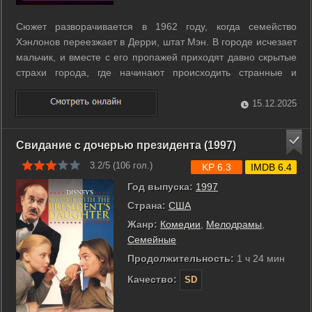
Сюжет разворачивается в 1962 году, когда семейство
Хэнлонов переезжает в Дерри, штат Мэн. В городе исчезает
мальчик, и вместе с его пропажей приходят давно скрытые
страхи города, где начинают происходить странные и
пугающие события. Вскоре разлетаются слухи, породившие
легенду о сущности, преследующей и похищающей детей.
15.12.2025
Город оказывается местом ...
Свидание с дочерью президента (1997)
3.2/5 (
106
гол.)
KP 6.3
IMDB 6.4
Год выпуска:
1997
Страна:
США
Жанр:
Комедии
,
Мелодрамы
,
Семейные
Продолжительность:
1 ч 24 мин
Качество:
SD