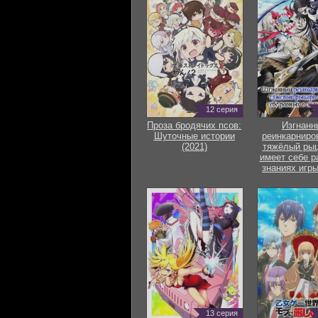
12 серия
Проза бродячих псов:
Изгнанн
Шуточные истории
реинкарниро
(2021)
тяжёлый рыц
имеет себе р
знаниях игры
13 серия