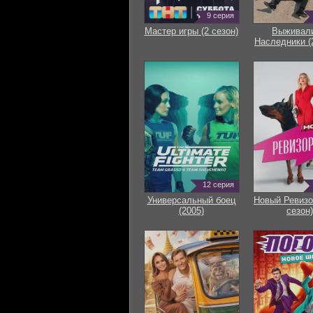
9 серия
Мастер игры (2 сезон)
Выживали
Наследники (
12 серия
Универсальный боец
Новый Ревизо
(2005)
сезон)