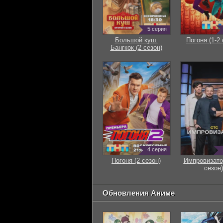
5 серия
Большой куш.
Погоня (1-2 
Бангкок (2 сезон)
4 серия
Погоня (2 сезон)
Импровизато
сезон)
Обновления Аниме