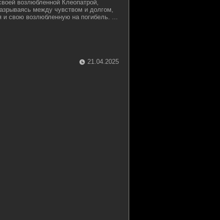
своей возлюбленной Клеопатрой,
Разрываясь между чувством и долгом,
 и свою возлюбленную на погибель. ...
21.04.2025