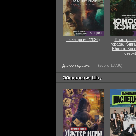
6 серия
Похищение (2026)
Власть в н
городе. Книга
Юность Кэне
сезон)
Далее сериалы
(всего 13736)
Обновления Шоу