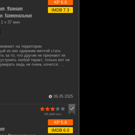
KP 6.8
ния
,
Франция
IMDB 7.3
ии
,
Криминальные
1 ч 37 мин
оживают на территории
ый из них одержим мечтой стать
ь за то, что другие не признают их
устроить любой теракт, только вот не
 умирать ведь не очень хочется. ...
06.05.2025
3/5 (
104
гол.)
KP 5.8
ния
IMDB 6.0