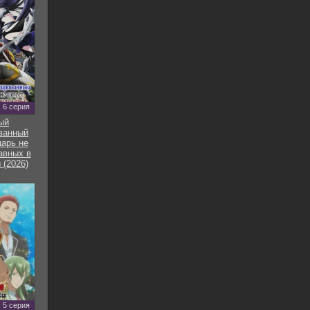
6 серия
ый
ванный
арь не
авных в
 (2026)
5 серия