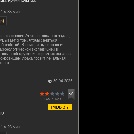
амы
,
Криминальные
,
1 ч 35 мин
p)
 исчезновение Агаты вызвало скандал,
думывает о том, чтобы заняться
ой работой. В поисках вдохновения
 археологической экспедицией в
 после обнаружения огромных запасов
окровищам Ирака грозит печальная
ся с ...
30.04.2025
1.7/5 (
71
гол.)
IMDB 3.7
ния
1 ч 23 мин