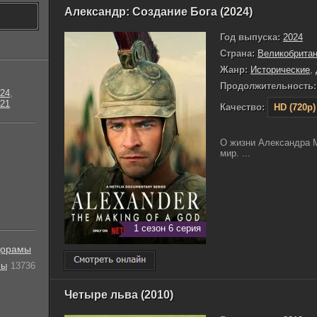
Александр: Создание Бога (2024)
Год выпуска:
2024
Страна:
Великобрита
Жанр:
Исторические
,
Продолжительность:
24
,
21
Качество:
HD (720p)
О жизни Александра М
мир. ...
1 сезон 6 серия
орамы
лы
13736
Четыре льва (2010)