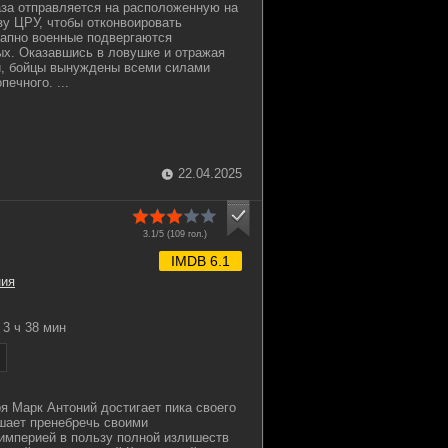
за отправляется на расположенную на
зу ЦРУ, чтобы отконвоировать
запно военные подвергаются
х. Оказавшись в ловушке и отражая
и, бойцы вынуждены всеми силами
ечного. ...
22.04.2025
3.1/5 (
109
гол.)
IMDB 6.1
ния
3 ч 38 мин
я Марк Антоний достигает пика своего
шает пренебречь своими
империей в пользу полной излишеств