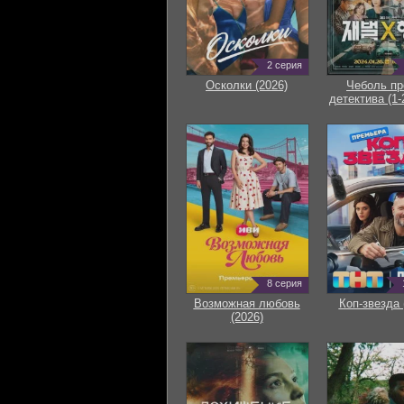
2 серия
Осколки (2026)
Чеболь пр
детектива (1-
8 серия
Возможная любовь
Коп-звезда 
(2026)