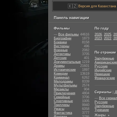
🇰🇿
Версия для Казахстана
Панель навигации
Фильмы
По году
—
Все фильмы
44616
2026
,
2025
,
20
Биографии
1873
2023
,
2022
,
20
Боевики
8158
Вестерны
496
Военные
2082
По странам
Детективы
3705
Детские
401
Зарубежные
Документальные
1219
Американские
Драмы
21601
Русские
Исторические
1897
Индийские
Комедии
13619
Немецкие
Криминал
6262
Французские
Мелодрамы
8339
Мультфильмы
2574
Мюзиклы
904
Сериалы
|
Д
Приключения
4804
Семейные
3706
—
Все сериа
Cпортивные
1005
Русские
Триллеры
9940
Зарубежные
Ужасы
6058
Турецкие
Фантастика
3777
Жанры
►
Фэнтези
3786