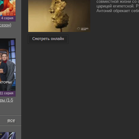
совместной жизни со 
царицей египетской. 
Антоний обрекает себя
4 серия
сезон)
11 серия
ры (1-5
все