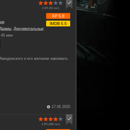
2.8/5 (
53
гол.)
KP 5.8
ния
IMDB 5.5
Драмы
,
Документальные
45 мин
акедонского и его желании завоевать
17.05.2025
3.5/5 (
496
гол.)