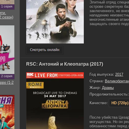
Элитный отряд спецна
острове секретную ба
1 серия
заключенного, но вне
ти.
нападению неизвестны
2 сезон)
многочисленные атак
защищать своего подоп
RSC: Антоний и Клеопатра (2017)
Год выпуска:
2017
2 серия
Страна:
Великобрита
рро (1-2
Жанр:
Драмы
Продолжительность:
Качество:
HD (720p)
После убийства Цезар
могущества. Но он ре
обязанностями перед 