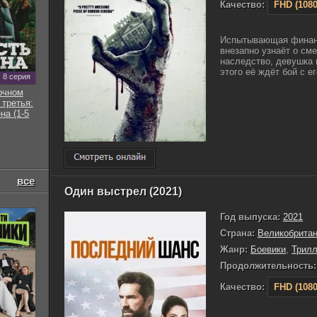
Качество:
FHD (1080
Испытывающая финан
внезапно узнаёт о см
наследство, девушка 
этого её ждёт бой с е
8 серия
очном
 третья:
на (1-5
все
Один выстрел (2021)
Год выпуска:
2021
Страна:
Великобрита
Жанр:
Боевики
,
Трил
Продолжительность:
Качество:
FHD (1080