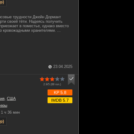
p)
совые трудности Джейн Дормант
ерти своей тёти. Надеясь получить
приезжает в поместье, однако вместо
го кровожадными хранителями. ...
23.04.2025
2.9/5 (
88
гол.)
KP 5.8
ния
,
США
IMDB 5.7
леры
1 ч 36 мин
p)