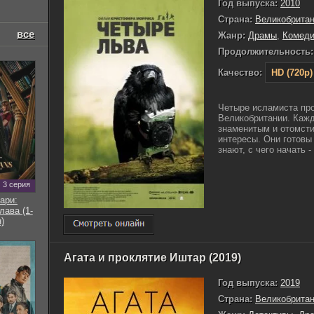
Год выпуска:
2010
Страна:
Великобрита
все
Жанр:
Драмы
,
Комед
Продолжительность:
Качество:
HD (720p)
Четыре исламиста пр
Великобритании. Кажд
знаменитым и отомстит
интересы. Они готовы 
знают, с чего начать -
3 серия
ари:
ава (1-
)
Агата и проклятие Иштар (2019)
Год выпуска:
2019
Страна:
Великобрита