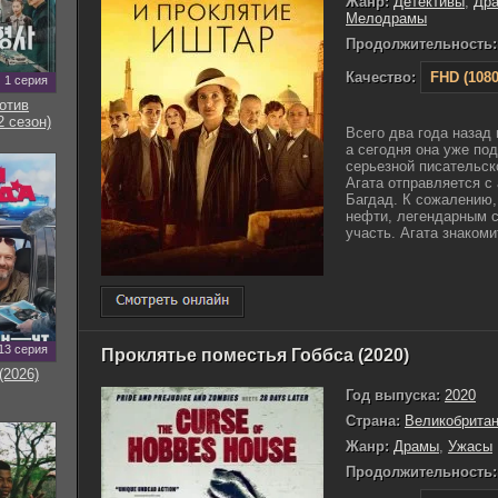
Жанр:
Детективы
,
Др
Мелодрамы
Продолжительность:
Качество:
FHD (1080
1 серия
отив
2 сезон)
Всего два года назад
а сегодня она уже по
серьезной писательск
Агата отправляется с
Багдад. К сожалению,
нефти, легендарным с
участь. Агата знакомит
13 серия
Проклятье поместья Гоббса (2020)
(2026)
Год выпуска:
2020
Страна:
Великобрита
Жанр:
Драмы
,
Ужасы
Продолжительность: