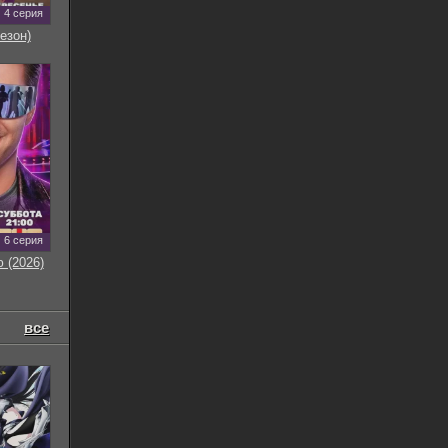
4 серия
езон)
6 серия
 (2026)
все