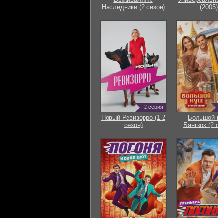
Наследники (2 сезон)
(2005)
2 серия
Новый Ревизорро (1-2
Большой 
сезон)
Бангкок (2 