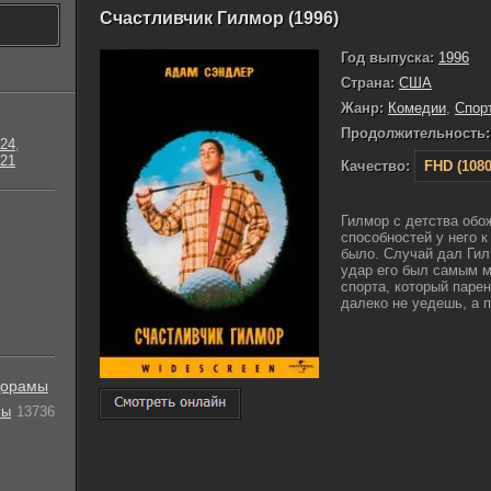
Счастливчик Гилмор (1996)
Год выпуска:
1996
Страна:
США
Жанр:
Комедии
,
Спор
Продолжительность:
24
,
21
Качество:
FHD (1080
Гилмор с детства обож
способностей у него 
было. Случай дал Гил
удар его был самым 
спорта, который парен
далеко не уедешь, а п
орамы
лы
13736