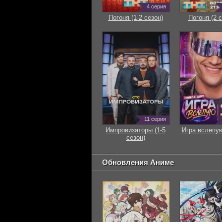
4 серия
Погоня (1-2 сезон)
Погоня (2 с
11 серия
Импровизаторы (1-5
Игра вслепую
сезон)
Обновления Аниме