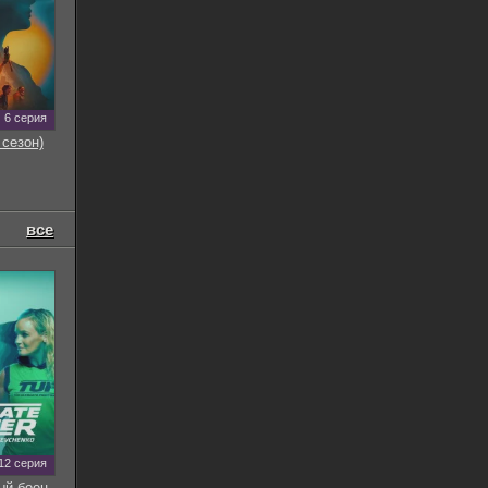
6 серия
 сезон)
все
12 серия
ый боец