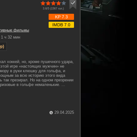
3.6/5 (
1567
гол.)
KP 7.3
IMDB 7.0
тивные фильмы
1 ч 32 мин
p)
ал хоккей, но, кроме пушечного удара,
к этой игре «настоящих мужчин» не
мору в руки клюшку для гольфа, и
мощным за всю историю этого вида
ь так презирал. Но на одном презрении
ризовые в гольфе немаленькие. ...
29.04.2025