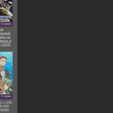
6 серия
ый
ванный
арь не
авных в
 (2026)
5 серия
р — это
р для
сезон)