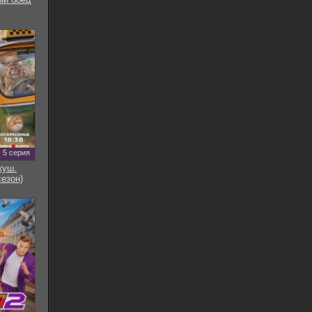
5 серия
куш.
сезон)