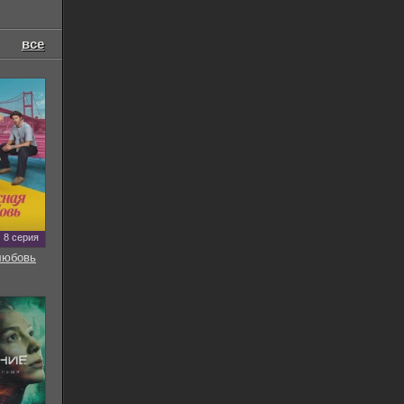
все
8 серия
любовь