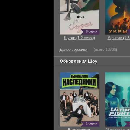
8 серия
Шугар (1-2 сезон)
Укрытие (1-3
Далее сериалы
(всего 13736)
Обновления Шоу
1 серия
Выживалити.
Универсальн