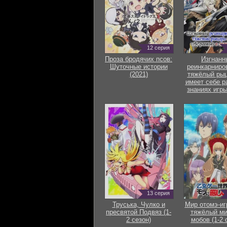
12 серия
Проза бродячих псов:
Изгнанн
Шуточные истории
реинкарниро
(2021)
тяжёлый рыц
имеет себе р
знаниях игры
13 серия
Труська, Чулко и
Мир отомэ-иг
пресвятой Подвяз (1-
тяжёлый ми
2 сезон)
мобов (1-2 