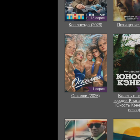
13 серия
Коп-звезда (2026)
Похищение 
1 серия
Осколки (2026)
Власть в н
городе. Книга
Юность Кэне
сезон)