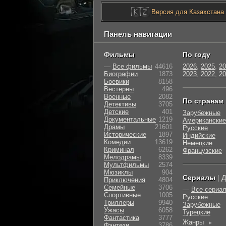
🇰🇿
Версия для Казахстана
Панель навигации
Фильмы
По году
—
Все фильмы
44616
2026
,
2025
,
20
Биографии
1873
2023
,
2022
,
20
Боевики
8158
Вестерны
496
Военные
2082
По странам
Детективы
3705
Детские
401
Зарубежные
Документальные
1219
Американские
Драмы
21601
Русские
Исторические
1897
Индийские
Комедии
13619
Немецкие
Криминал
6262
Французские
Мелодрамы
8339
Мультфильмы
2574
Мюзиклы
904
Сериалы
|
Д
Приключения
4804
Семейные
3706
—
Все сериа
Cпортивные
1005
Русские
Триллеры
9940
Зарубежные
Ужасы
6058
Турецкие
Фантастика
3777
Жанры
►
Фэнтези
3786