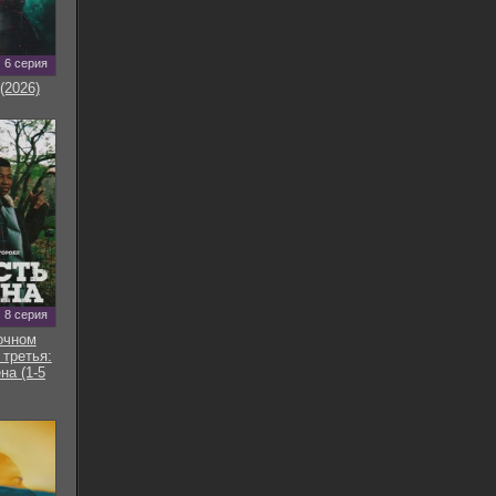
6 серия
(2026)
8 серия
очном
 третья:
на (1-5