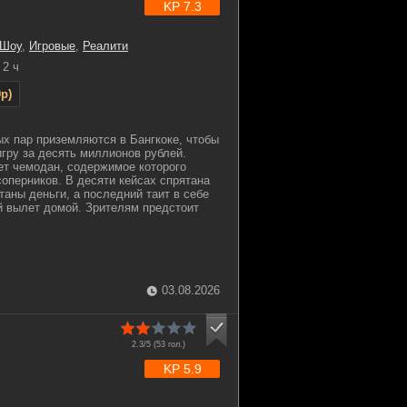
KP 7.3
 Шоу
,
Игровые
,
Реалити
2 ч
p)
х пар приземляются в Бангкоке, чтобы
игру за десять миллионов рублей.
т чемодан, содержимое которого
соперников. В десяти кейсах спрятана
таны деньги, а последний таит в себе
 вылет домой. Зрителям предстоит
03.08.2026
2.3/5 (
53
гол.)
KP 5.9