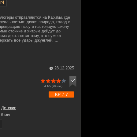
p)
блогеры отправляются на Карибы, где
 реальностью: дикая природа, голод и
превращают шоу в настоящую школу
мые стойкие и хитрые дойдут до
риз достанется тому, кто сумеет
ержать все удары джунглей. ...
28.12.2025
4.1/5 (
98
гол.)
KP 7.7
,
Детские
6 мин