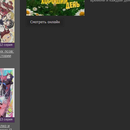
времени и каждый день
12 серия
их псов:
стории
13 серия
улко и