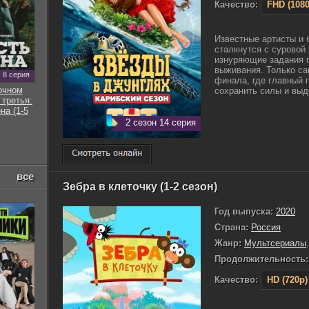
Качество:
FHD (1080
Известные артисты и 
сталкнутся с суровой
изнуряющие задания 
выживания. Только са
8 серия
финала, где главный п
очном
сохранить силы и выд
 третья:
на (1-5
2 сезон 14 серия
все
Зебра в клеточку (1-2 сезон)
Год выпуска:
2020
Страна:
Россия
Жанр:
Мультсериалы
Продолжительность:
Качество:
HD (720p)