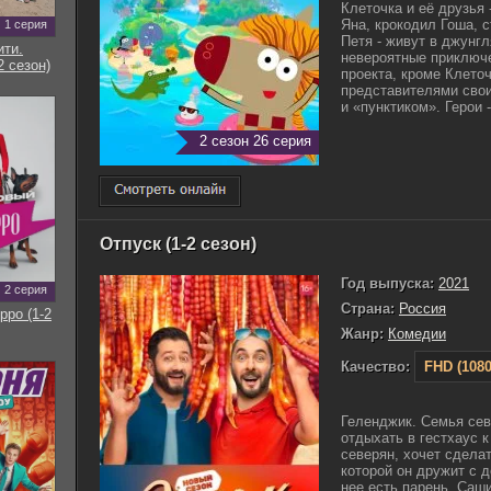
Клеточка и её друзья 
Яна, крокодил Гоша, 
1 серия
Петя - живут в джунгл
ти.
невероятные приключе
2 сезон)
проекта, кроме Клето
представителями свои
и «пунктиком». Герои - 
2 сезон 26 серия
Отпуск (1-2 сезон)
Год выпуска:
2021
2 серия
Страна:
Россия
рро (1-2
Жанр:
Комедии
Качество:
FHD (1080
Геленджик. Семья сев
отдыхать в гестхаус 
северян, хочет сдела
которой он дружит с д
нее есть парень. Саш