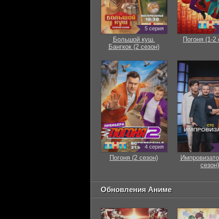
5 серия
Большой куш.
Погоня (1-2 
Бангкок (2 сезон)
4 серия
Погоня (2 сезон)
Импровизато
сезон)
Обновления Аниме