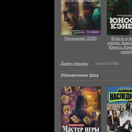
6 серия
Похищение (2026)
Власть в н
городе. Книга
Юность Кэне
сезон)
Далее сериалы
(всего 13736)
Обновления Шоу