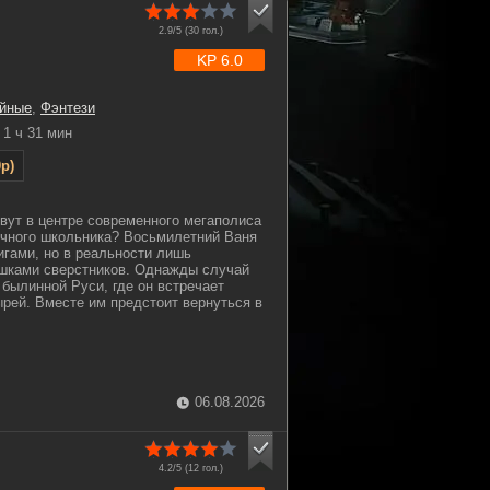
2.9/5 (
30
гол.)
KP 6.0
йные
,
Фэнтези
1 ч 31 мин
p)
вут в центре современного мегаполиса
ычного школьника? Восьмилетний Ваня
игами, но в реальности лишь
ешками сверстников. Однажды случай
 былинной Руси, где он встречает
рей. Вместе им предстоит вернуться в
06.08.2026
4.2/5 (
12
гол.)