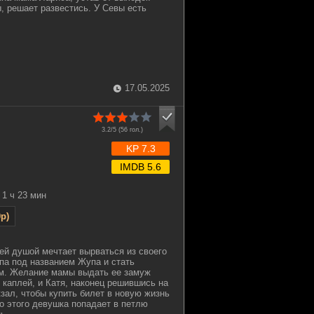
, решает развестись. У Севы есть
17.05.2025
3.2/5 (
56
гол.)
KP 7.3
IMDB 5.6
1 ч 23 мин
p)
ей душой мечтает вырваться из своего
ипа под названием Жупа и стать
. Желание мамы выдать ее замуж
 каплей, и Катя, наконец решившись на
кзал, чтобы купить билет в новую жизнь
о этого девушка попадает в петлю