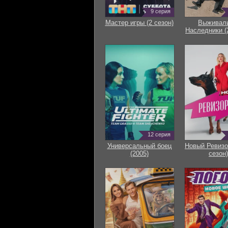
9 серия
Мастер игры (2 сезон)
Выживали
Наследники (
12 серия
Универсальный боец
Новый Ревизо
(2005)
сезон)