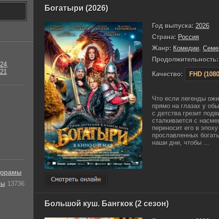
Богатыри (2026)
Год выпуска:
2026
Страна:
Россия
Жанр:
Комедии
,
Семе
Продолжительность:
24
,
21
Качество:
FHD (1080
Что если легенды ожи
прямо на глазах у об
с детства грезит подв
сталкивается с насм
переносит его в эпоху
прославленных богаты
наши дни, чтобы ...
орамы
лы
13736
Большой куш. Бангкок (2 сезон)