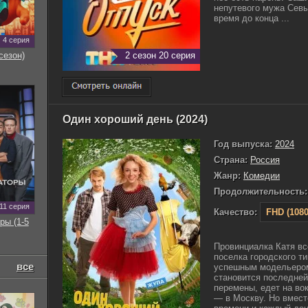
непутевого мужа Севы
время до конца ...
4 серия
2 сезон 20 серия
сезон)
Один хороший день (2024)
Год выпуска:
2024
Страна:
Россия
Жанр:
Комедии
Продолжительность:
11 серия
Качество:
FHD (1080
ры (1-5
Провинциалка Катя вс
поселка городского т
все
успешным модельером
становится последней
перемены, едет на во
— в Москву. Но вмест