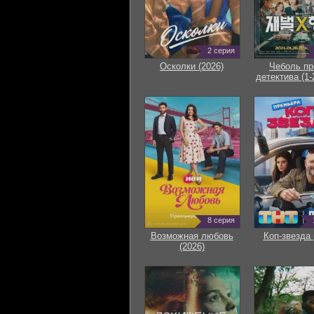
2 серия
Осколки (2026)
Чеболь пр
детектива (1-
8 серия
Возможная любовь
Коп-звезда 
(2026)