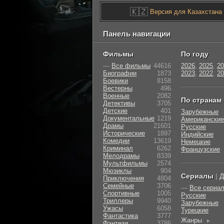
🇰🇿
Версия для Казахстана
Панель навигации
Фильмы
По году
—
Все фильмы
44616
2026
,
2025
,
20
Биографии
1873
2023
,
2022
,
20
Боевики
8158
Вестерны
496
Военные
2082
По странам
Детективы
3705
Детские
401
Зарубежные
Документальные
1219
Американские
Драмы
21601
Русские
Исторические
1897
Индийские
Комедии
13619
Немецкие
Криминал
6262
Французские
Мелодрамы
8339
Мультфильмы
2574
Мюзиклы
904
Сериалы
|
Д
Приключения
4804
Семейные
3706
—
Все сериа
Cпортивные
1005
Русские
Триллеры
9940
Зарубежные
Ужасы
6058
Турецкие
Фантастика
3777
Жанры
►
Фэнтези
3786