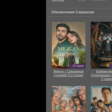
Обновления Сериалов
14 серия
Между / Связанные
Библиотек
судьбой (1-2 сезон)
Следующая гл
2 сезон