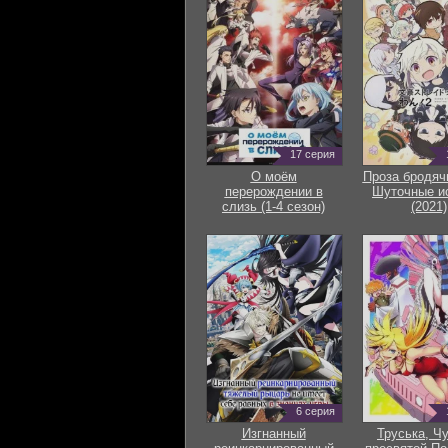
17 серия
О моём
Проза бродяч
перерождении в
Шуточные и
слизь (1-4 сезон)
(2021)
6 серия
Изгнанный
Труська, Ч