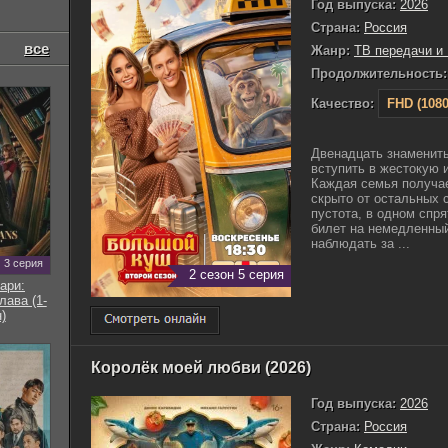
Год выпуска:
2026
Страна:
Россия
все
Жанр:
ТВ передачи и
Продолжительность:
Качество:
FHD (1080
Двенадцать знамениты
вступить в жестокую 
Каждая семья получае
скрыто от остальных 
пустота, в одном спря
билет на немедленный
наблюдать за ...
3 серия
2 сезон 5 серия
ари:
ава (1-
)
Королёк моей любви (2026)
Год выпуска:
2026
Страна:
Россия