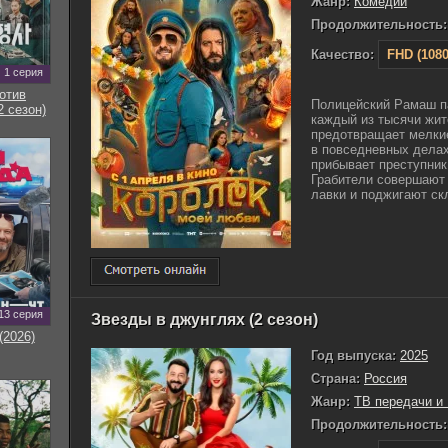
Жанр:
Комедии
Продолжительность:
Качество:
FHD (1080
1 серия
отив
Полицейский Рамаш п
2 сезон)
каждый из тысячи жит
предотвращает мелки
в повседневных делах
прибывает преступник
Грабители совершают
лавки и поджигают скл
13 серия
Звезды в джунглях (2 сезон)
(2026)
Год выпуска:
2025
Страна:
Россия
Жанр:
ТВ передачи и
Продолжительность: