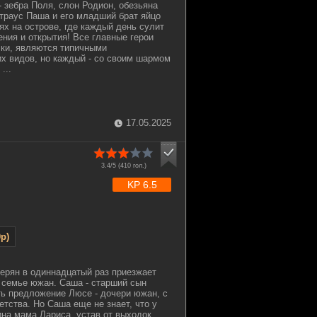
- зебра Поля, слон Родион, обезьяна
страус Паша и его младший брат яйцо
ях на острове, где каждый день сулит
ния и открытия! Все главные герои
чки, являются типичными
х видов, но каждый - со своим шармом
...
17.05.2025
3.4/5 (
410
гол.)
KP 6.5
p)
ерян в одиннадцатый раз приезжает
к семье южан. Саша - старший сын
ть предложение Люсе - дочери южан, с
етства. Но Саша еще не знает, что у
ина мама Лариса, устав от выходок