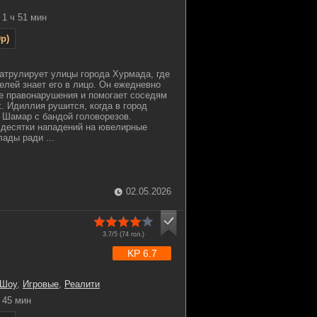
1 ч 51 мин
p)
атрулирует улицы города Хурмада, где
елей знает его в лицо. Он ежедневно
е правонарушения и помогает соседям
. Идиллия рушится, когда в город
 Шамар с бандой головорезов.
 десятки нападений на ювелирные
ады ради ...
02.05.2026
3.7/5 (
74
гол.)
KP 6.7
 Шоу
,
Игровые
,
Реалити
45 мин