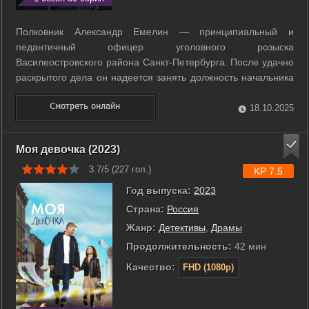
Полковник Александр Емелин — принципиальный и
педантичный офицер уголовного розыска
Василеостровского района Санкт-Петербурга. После удачно
раскрытого дела он надеется занять должность начальника
отдела, но должность неожиданно занимает переведенный
из другого города полковник Василий Емельянов. Между
18.10.2025
двумя сильными личностями возникает напряжение ...
Моя девочка (2023)
3.7/5 (
227
гол.)
KP 7.5
Год выпуска:
2023
Страна:
Россия
Жанр:
Детективы
,
Драмы
Продолжительность:
42 мин
Качество:
FHD (1080p)