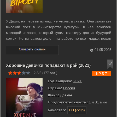
У Даши, на первый взгляд, не жизнь, а сказка. Она занимает
высокий пост в Министерстве культуры, в неё влюблен
молодой человек, который купил квартиру для их будущей
семьи. Но на самом деле - на работе не все гладко, новая
квартира - с видом на пустырь, а возлюбленного больше
интересует мнение мамы. Даша решается на побег - в
01.05.2025
командировку по ...
Хорошие девочки попадают в рай (2021)
2.8/5 (
177
гол.)
KP 5.7
Год выпуска:
2021
Страна:
Россия
Жанр:
Драмы
Продолжительность:
1 ч 31 мин
Качество:
HD (720p)