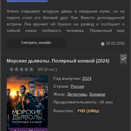
Алена открывает входную дверь в ожидании мужа, но на
пороге стоит его близкий друг Лев. Вместо долгожданной
встречи Лев вручает ей бумаги на развод и сообщает о
тайной семье любимого человека. Привычный мир
женщины рушится под тяжестью предательства и растущего
страха за будущее двоих детей. Однако короткий
30.03.2026
телефонный звонок сына внезапно меняет ...
Морские дьяволы. Полярный конвой (2024)
0/5 (
0
гол.)
Год выпуска:
2024
Страна:
Россия
Жанр:
Детективы
,
Боевики
Продолжительность:
48 мин
Качество:
FHD (1080p)