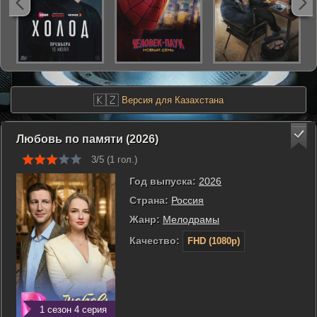
🇰🇿
Версия для Казахстана
Любовь по памяти (2026)
3/5 (
1
гол.)
Год выпуска:
2026
Страна:
Россия
Жанр:
Мелодрамы
Качество:
FHD (1080p)
1 сезон 4 серия