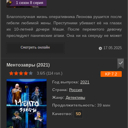
1 сезон 8 серия
Благополучная жизнь оперативника Леонова рушится после
гибели любимой жены. Преступники убивают её на глазах
их 10-летней дочери Маши. После пережитого девочку
преследуют панические атаки. Она ни на секунду не может
отпустить отца - боится, что с ним тоже случится трагедия.
Полицейскому ничего не остается, как брать дочь с собой на
17.05.2025
службу. ...
Ментозавры (2021)
3.6/5 (
114
гол.)
KP 7.2
Год выпуска:
2021
Страна:
Россия
Жанр:
Детективы
Продолжительность:
39 мин
Качество:
SD