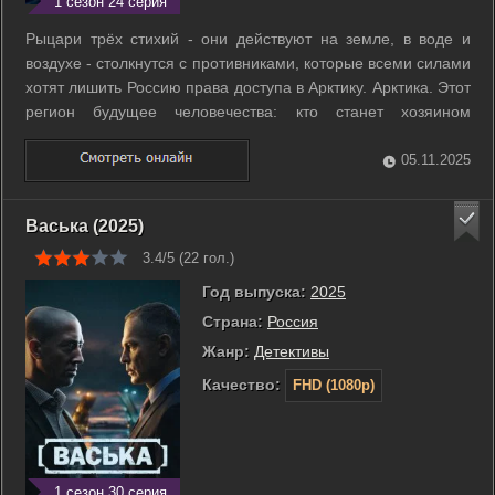
1 сезон 24 серия
Рыцари трёх стихий - они действуют на земле, в воде и
воздухе - столкнутся с противниками, которые всеми силами
хотят лишить Россию права доступа в Арктику. Арктика. Этот
регион будущее человечества: кто станет хозяином
арктических запасов пресной воды и энергоносителей, тот и
станет хозяином будущего! Зреет международный заговор
05.11.2025
ряда стран, ...
Васька (2025)
3.4/5 (
22
гол.)
Год выпуска:
2025
Страна:
Россия
Жанр:
Детективы
Качество:
FHD (1080p)
1 сезон 30 серия