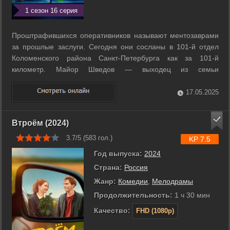
1 сезон 16 серия
Проштрафившихся оперативников называют ментозаврами
за прошлые заслуги. Сегодня они сосланы в 101-й отдел
Коломенского района Санкт-Петербурга как за 101-й
километр. Майор Шведов ― выходец из семьи
архитекторов, развелся с женой и заливает горе алкоголем.
Капитан Орехов не может без игры и спорит на деньги со
17.05.2025
всеми и по любому поводу. Человек-гора ...
Втроём (2024)
3.7/5 (
583
гол.)
KP 7.5
Год выпуска:
2024
Страна:
Россия
Жанр:
Комедии
,
Мелодрамы
Продолжительность:
1 ч 30 мин
Качество:
FHD (1080p)