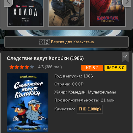
🇰🇿
Версия для Казахстана
Следствие ведут Колобки (1986)
4/5 (
386
гол.)
KP 8.2
IMDB 8.0
Год выпуска:
1986
Страна:
СССР
Жанр:
Комедии
,
Мультфильмы
Продолжительность:
21 мин
Качество:
FHD (1080p)