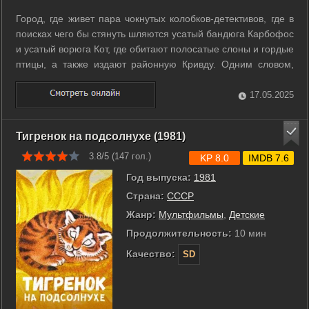
Город, где живет пара чокнутых колобков-детективов, где в
поисках чего бы стянуть шляются усатый бандюга Карбофос
и усатый ворюга Кот, где обитают полосатые слоны и гордые
птицы, а также издают районную Кривду. Одним словом,
полный дурдом! Ну и естественно, любая русская народная
сказка начинается с простого и самого банального
17.05.2025
похищения слона. ...
Тигренок на подсолнухе (1981)
3.8/5 (
147
гол.)
KP 8.0
IMDB 7.6
Год выпуска:
1981
Страна:
СССР
Жанр:
Мультфильмы
,
Детские
Продолжительность:
10 мин
Качество:
SD