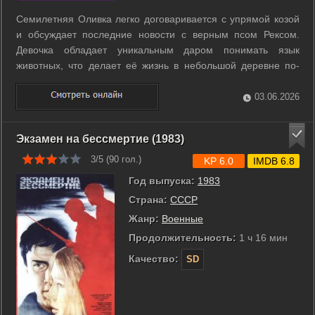
Семилетняя Оливка легко договаривается с упрямой козой
и обсуждает последние новости с верным псом Рексом.
Девочка обладает уникальным даром понимать язык
животных, что делает её жизнь в небольшой деревне по-
настоящему сказочной. Рядом всегда находится преданный
друг Игорек, готовый поддержать любую авантюру в лесу
03.06.2026
или на школьном дворе. Тихая ...
Экзамен на бессмертие (1983)
3/5 (
90
гол.)
KP 6.0
IMDB 6.8
Год выпуска:
1983
Страна:
СССР
Жанр:
Военные
Продолжительность:
1 ч 16 мин
Качество:
SD