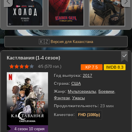
🇰🇿
Версия для Казахстана
Кастлвания (1-4 сезон)
4/5 (
570
гол.)
KP 7.5
IMDB 8.3
Год выпуска:
2017
Страна:
США
Жанр:
Мультсериалы
,
Боевики
,
Фэнтези
,
Ужасы
Продолжительность:
23 мин
Качество:
FHD (1080p)
4 сезон 10 серия