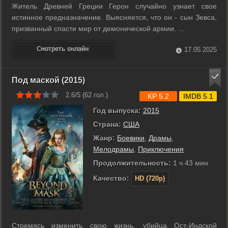
Житель Древней Греции Герон случайно узнает свое
истинное предназначение. Выясняется, что он - сын Зевса,
призванный спасти мир от демонической армии. ...
17.05.2025
Под маской (2015)
2.6/5 (
62
гол.)
KP 5.2
IMDB 5.1
Год выпуска:
2015
Страна:
США
Жанр:
Боевики
,
Драмы
,
Мелодрамы
,
Приключения
Продолжительность:
1 ч 43 мин
Качество:
HD (720p)
Стремясь изменить свою жизнь, убийца Ост-Индской