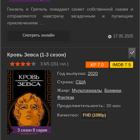
Гензель и Гретель покидают сюжет собственной сказки и
отправляются навстречу загадочным и пугающим
приключениям. ...
17.05.2025
Кровь Зевса (1-3 сезон)
3.6/5 (
151
гол.)
KP 7.0
IMDB 7.5
Год выпуска:
2020
Страна:
США
Жанр:
Мультсериалы
,
Боевики
,
Фэнтези
Продолжительность:
30 мин
Качество:
FHD (1080p)
3 сезон 8 серия