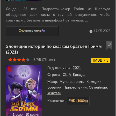
Лондон, 23 век. Подросток-хакер Робин из Шервуда
объединяет свои силы с группой отступников, чтобы
сразиться с безумным шерифом Ноттингема. ...
17.05.2025
Зловещие истории по сказкам братьев Гримм
(2021)
3.7/5 (
75
гол.)
IMDB 7.3
Год выпуска:
2021
Страна:
США
,
Канада
Жанр:
Мультсериалы
,
Комедии
,
Боевики
,
Приключения
,
Семейные
,
Фэнтези
Качество:
FHD (1080p)
1 сезон 10 серия