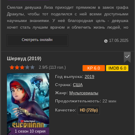
Смелая девушка Лиза приходит прямиком в замок графа
Дракулы, чтобы тот поделился с ней всеми доступными
научными знаниями. У неё благородная цель - девушка
хочет стать лучшим врачом и облегчить жизнь людей, но
местные не оценили рвения, и вот уже Лизу сжигают на
костре за колдовство. Взбешённый Дракула решает мстить
17.05.2025
за любимую - он даёт жителям ...
Шервуд (2019)
2.9/5 (
113
гол.)
KP 6.0
IMDB 6.0
Год выпуска:
2019
Страна:
США
Жанр:
Мультсериалы
Продолжительность:
22 мин
Качество:
HD (720p)
1 сезон 10 серия