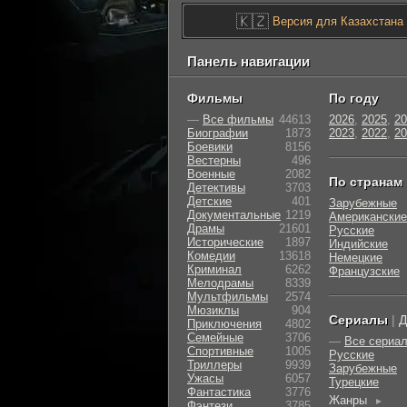
🇰🇿
Версия для Казахстана
Панель навигации
Фильмы
По году
—
Все фильмы
44613
2026
,
2025
,
20
Биографии
1873
2023
,
2022
,
20
Боевики
8156
Вестерны
496
Военные
2082
По странам
Детективы
3703
Детские
401
Зарубежные
Документальные
1219
Американские
Драмы
21601
Русские
Исторические
1897
Индийские
Комедии
13618
Немецкие
Криминал
6262
Французские
Мелодрамы
8339
Мультфильмы
2574
Мюзиклы
904
Сериалы
|
Д
Приключения
4802
Семейные
3706
—
Все сериа
Cпортивные
1005
Русские
Триллеры
9939
Зарубежные
Ужасы
6057
Турецкие
Фантастика
3776
Жанры
►
Фэнтези
3785