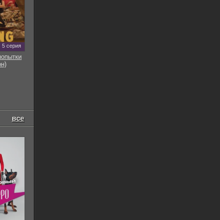
5 серия
попытки
он)
все