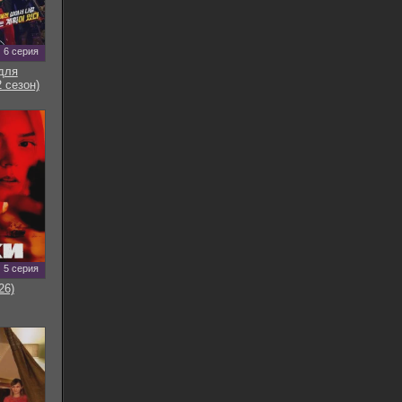
6 серия
для
 сезон)
5 серия
26)