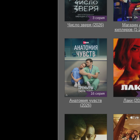
3 серия
Число зверя (2026)
Магазин 
киллеров (1-2
16 серия
Анатомия чувств
Лаки (20
(2026)