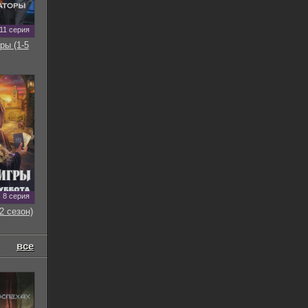
11 серия
ры (1-5
8 серия
2 сезон)
все