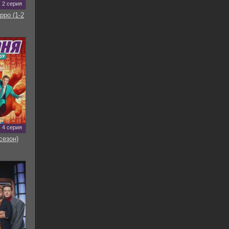
2 серия
рро (1-2
4 серия
сезон)