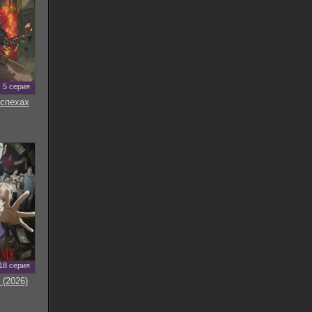
5 серия
оспехах
18 серия
 (2026)