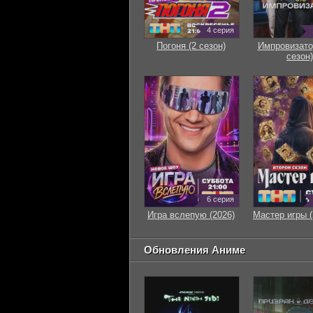
4 серия
Погоня (2 сезон)
Импровизато
сезон)
6 серия
Игра вслепую (2026)
Мастер игры (
Обновления Аниме