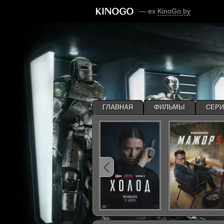
— ex
KinoGo.by
ГЛАВНАЯ
ФИЛЬМЫ
СЕР