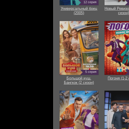
12 серия
Универсальный боец
Новый Ревизо
(2005)
сезон)
5 серия
Большой куш.
Погоня (1-2 
Бангкок (2 сезон)