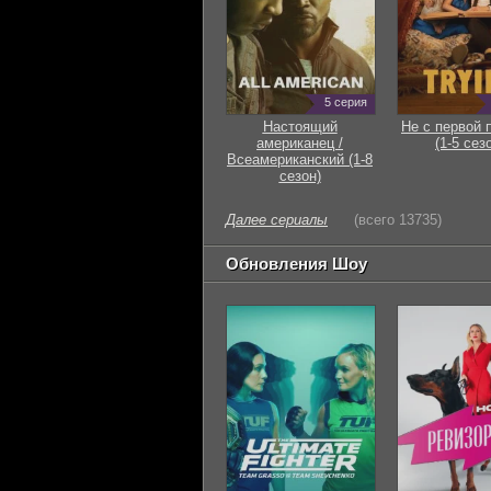
5 серия
Настоящий
Не с первой 
американец /
(1-5 сез
Всеамериканский (1-8
сезон)
Далее сериалы
(всего 13735)
Обновления Шоу