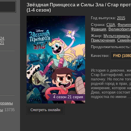
Звёздная Принцесса и Силы Зла / Стар про
(1-4 сезон)
Год выпуска:
2015
Страна:
США
,
Филипп
Франция
,
Великобрит
Жанр:
Мультсериалы
24
,
Приключения
,
Семейн
21
Продолжительность:
Качество:
FHD (1080
История о девочке, ж
Стар Баттерфляй, кот
палочку. Но после тог
родной город в прах, 
измерение, которое н
Диаз, которая состои
подростка по имени ...
4 сезон 21 серия
орамы
лы
13735