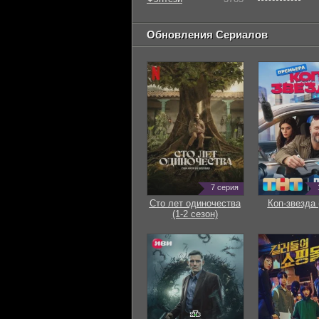
Обновления Сериалов
7 серия
Сто лет одиночества
Коп-звезда 
(1-2 сезон)