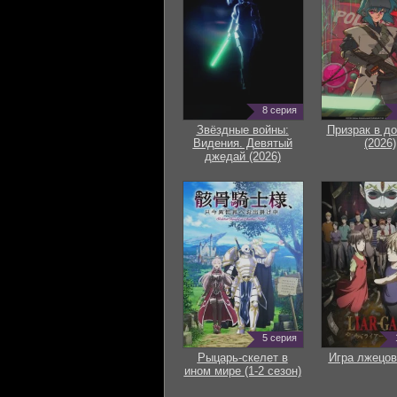
8 серия
Звёздные войны:
Призрак в д
Видения. Девятый
(2026)
джедай (2026)
5 серия
Рыцарь-скелет в
Игра лжецов
ином мире (1-2 сезон)