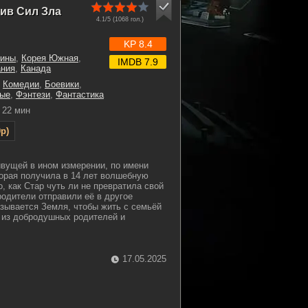
тив Сил Зла
4.1/5 (
1068
гол.)
KP 8.4
ины
,
Корея Южная
,
IMDB 7.9
ания
,
Канада
,
Комедии
,
Боевики
,
ые
,
Фэнтези
,
Фантастика
22 мин
p)
ивущей в ином измерении, по имени
орая получила в 14 лет волшебную
о, как Стар чуть ли не превратила свой
родители отправили её в другое
азывается Земля, чтобы жить с семьёй
т из добродушных родителей и
17.05.2025