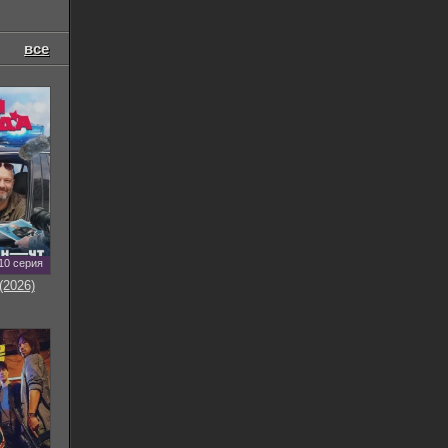
все
10 серия
(2026)