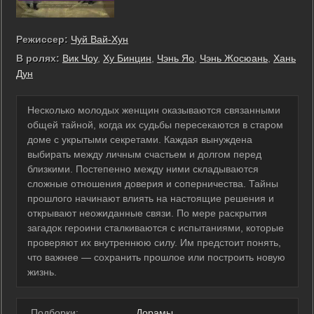
Режиссер:
Чуй Вай-Хун
В ролях:
Вик Чоу
,
Ху Бинцин
,
Чэнь Яо
,
Чэнь Жосюань
,
Хань
Дун
Несколько молодых женщин оказываются связанными
общей тайной, когда их судьбы пересекаются в старом
доме с укрытыми секретами. Каждая вынуждена
выбирать между личным счастьем и долгом перед
близкими. Постепенно между ними складываются
сложные отношения доверия и соперничества. Тайны
прошлого начинают влиять на настоящие решения и
открывают неожиданные связи. По мере раскрытия
загадок героини сталкиваются с испытаниями, которые
проверяют их внутреннюю силу. Им предстоит понять,
что важнее — сохранить прошлое или построить новую
жизнь.
Подборки:
Дорамы