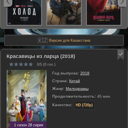
🇰🇿
Версия для Казахстана
Красавицы из ларца (2018)
0/5 (
0
гол.)
Год выпуска:
2018
Страна:
Китай
Жанр:
Мелодрамы
Продолжительность:
45 мин
Качество:
HD (720p)
1 сезон 28 серия