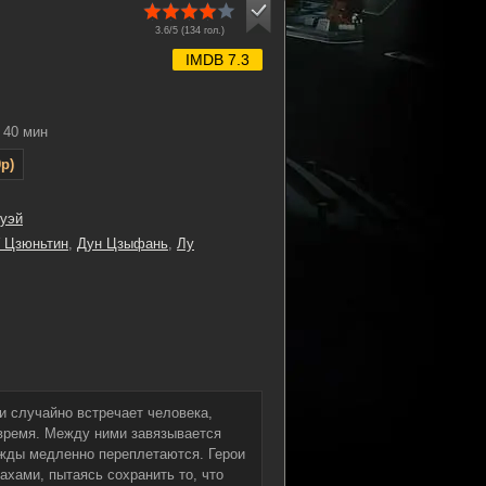
3.6/5 (
134
гол.)
IMDB 7.3
40 мин
p)
уэй
 Цзюньтин
,
Дун Цзыфань
,
Лу
и случайно встречает человека,
овремя. Между ними завязывается
ежды медленно переплетаются. Герои
хами, пытаясь сохранить то, что