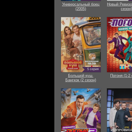
Универсальный боец
Новый Ревизо
(2005)
сезон)
5 серия
Большой куш.
Погоня (1-2 
Бангкок (2 сезон)