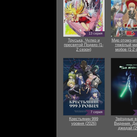
13 серия
Труська, Чулко и
Мир отомэ-иг
пресвятой Подвяз (1-
тяжёлый ми
2 сезон)
мобов (1-2 
7 серия
Крестьянин 999
Звёздные в
уровня (2026)
Видения. Д
джедай (2