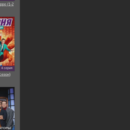
рро (1-2
4 серия
сезон)