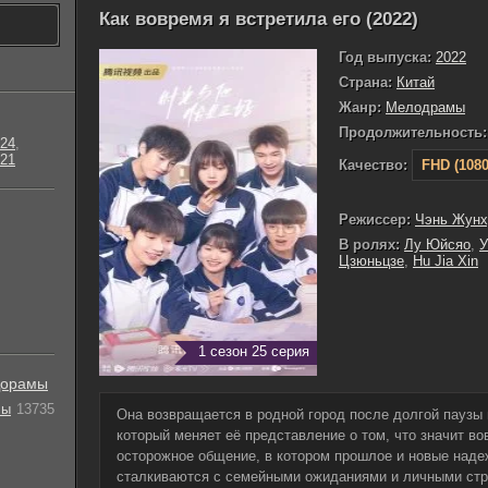
Как вовремя я встретила его (2022)
Год выпуска:
2022
Страна:
Китай
Жанр:
Мелодрамы
Продолжительность:
24
,
21
Качество:
FHD (1080
Режиссер:
Чэнь Жунх
В ролях:
Лу Юйсяо
,
У
Цзюньцзе
,
Hu Jia Xin
1 сезон 25 серия
орамы
лы
13735
Она возвращается в родной город после долгой паузы 
который меняет её представление о том, что значит в
осторожное общение, в котором прошлое и новые над
сталкиваются с семейными ожиданиями и личными стра