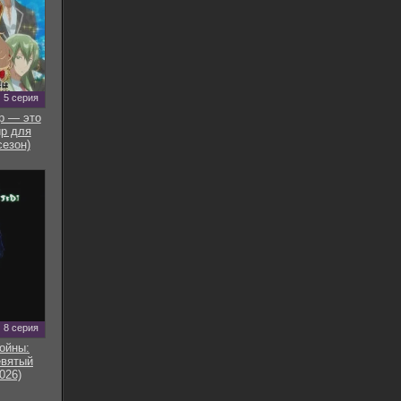
5 серия
р — это
р для
сезон)
8 серия
ойны:
евятый
026)