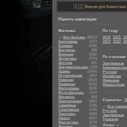
🇰🇿
Версия для Казахстана
Панель навигации
Фильмы
По году
—
Все фильмы
44613
2026
,
2025
,
20
Биографии
1873
2023
,
2022
,
20
Боевики
8156
Вестерны
496
Военные
2082
По странам
Детективы
3703
Детские
401
Зарубежные
Документальные
1219
Американские
Драмы
21601
Русские
Исторические
1897
Индийские
Комедии
13618
Немецкие
Криминал
6262
Французские
Мелодрамы
8339
Мультфильмы
2574
Мюзиклы
904
Сериалы
|
Д
Приключения
4802
Семейные
3706
—
Все сериа
Cпортивные
1005
Русские
Триллеры
9939
Зарубежные
Ужасы
6057
Турецкие
Фантастика
3776
Жанры
►
Фэнтези
3785