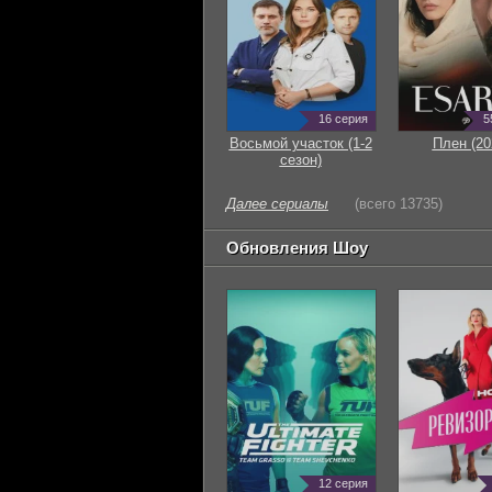
16 серия
5
Восьмой участок (1-2
Плен (20
сезон)
Далее сериалы
(всего 13735)
Обновления Шоу
12 серия