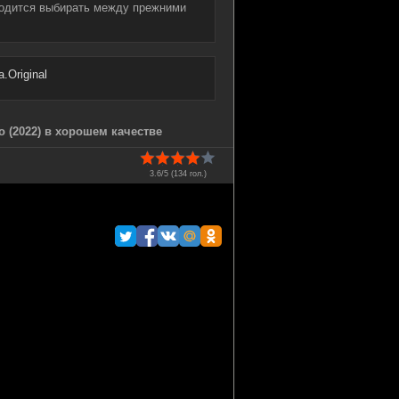
ходится выбирать между прежними
.Original
о (2022) в хорошем качестве
3.6/5 (
134
гол.)