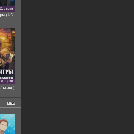
11 серия
ры (1-5
8 серия
2 сезон)
все