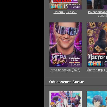
4 серия
Погоня (2 сезон)
Импровизато
сезон)
6 серия
Игра вслепую (2026)
Мастер игры (
Обновления Аниме