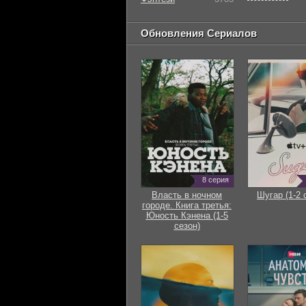
Обновления Сериалов
8 серия
Власть в ночном
Шугар (1-2 
городе. Книга третья:
Юность Кэнена (1-5
сезон)