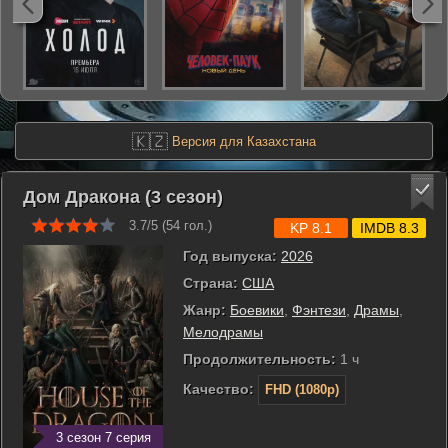
🇰🇿
Версия для Казахстана
Дом Дракона (3 сезон)
3.7/5 (
54
гол.)
KP 8.1
IMDB 8.3
Год выпуска:
2026
Страна:
США
Жанр:
Боевики
,
Фэнтези
,
Драмы
,
Мелодрамы
Продолжительность:
1 ч
Качество:
FHD (1080p)
3 сезон 7 серия