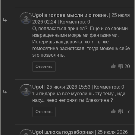
Ugol в голове мысли и о говне.
| 25 июля
2026 02:24 | Комментов: 0
О, поплакаться пришел?! Еще и со своими
извращенными мокрыми фантазиями.
Истеришь как девочка, хотя ты же
гомосятина расистская, тогда можешь себе
это позволить.
15
20
Ответить
Ugol
| 25 июля 2026 15:53 | Комментов: 0
ты пидарина всё мусолишь эту тему , иди
наху... чево непонял ты блевотина ?
20
17
Ответить
Ugol шлюха подзаборная
| 25 июля 2026