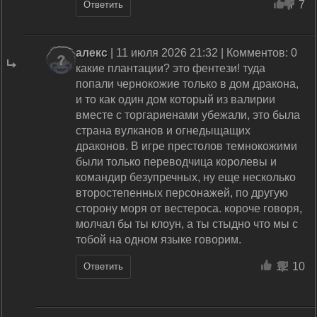
7
7
Ответить
алекс
| 11 июля 2026 21:32 | Комментов: 0
какие плантации? это фентези! туда
попали чернокожие только в дом дракона,
и то как один дом который из валирии
вместе с торгариенами убежали, это была
страна вулканов и огнедыщащих
драконов. В игре престолов темнокожими
были только переводчица королевы и
командир безупречных, ну еще несколько
второстепенных персонажей, по другую
сторону моря от вестероса. короче говоря,
молчал бы ты клоун, а ты стыдно что мы с
тобой на одном языке говорим.
12
10
Ответить