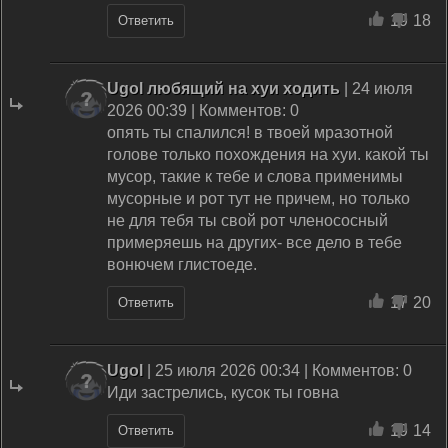
19
18
Ответить
Ugol любящий на хуи ходить
| 24 июля
2026 00:39 | Комментов: 0
опять ты спалился! в твоей мразотной
голове только похождения на хуи. какой ты
мусор, такие к тебе и слова применимы
мусорные и рот тут не причем, но только
не для тебя ты свой рот членососный
примеряешь на других- все дело в тебе
вонючем глистоеде.
17
20
Ответить
Ugol
| 25 июля 2026 00:34 | Комментов: 0
Иди застрелись, кусок ты говна
19
14
Ответить