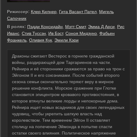
Режиссер:
Клер Килнер
,
Гита Васант Пател
,
Мигель
Сапочник
В ролях:
Пэдди Консидайн
,
Мэтт Смит
,
Эмма Д Арси
,
Рис
Иванс
,
Стив Туссэн
,
Ив Бэст
,
Соноя Мидзуно
,
Фабьен
Франкель
,
Оливия Кук
,
Эмили Кэри
Драконы сжигают Вестерос в горниле гражданской
войны, раздирающей дом Таргариенов на части.
Рейнира и её сторонники сражаются за право на трон с
Эйгоном II и его союзниками. После событий второго
сезона семьи окончательно теряют веру в мирное
решение конфликта. Морское сражение при Глотке
становится эпицентром кровавого противостояния, в
которое втянуты великие лорды и непокорные дома.
Рейнира ищет новых всадников для своих легендарных
чудовищ, чтобы укрепить шаткую власть над
королевством. Тем временем Эйгон II оставляет
столицу на попечение Эймонда в попытке спасти
остатки своего влияния. Политическое напряжение