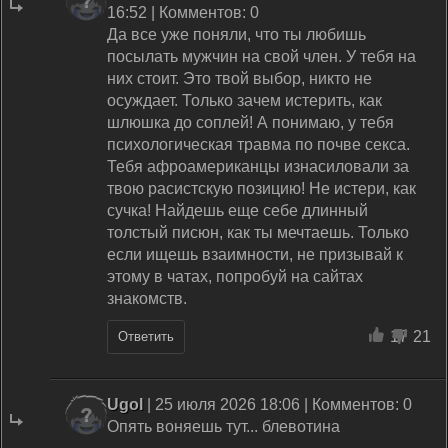
16:52 | Комментов: 0
Да все уже поняли, что ты любишь
посылать мужчин на свой член. У тебя на
них стоит. Это твой выбор, никто не
осуждает. Только зачем истерить, как
шлюшка до соплей! А понимаю, у тебя
психологическая травма по почве секса.
Тебя афроамериканцы изнасиловали за
твою расистскую позицию! Не истери, как
сучка! Найдешь еще себе длинный
толстый писюн, как ты мечтаешь. Только
если ищешь взаимности, не призывай к
этому в чатах, попробуй на сайтах
знакомств.
17
21
Ответить
Ugol
| 25 июля 2026 18:06 | Комментов: 0
Опять воняешь тут... блевотина