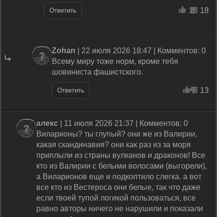
16
18
Ответить
Zohan
| 22 июля 2026 18:47 | Комментов: 0
Всему миру тоже норм, кроме тебя
шовиниста фашистского.
9
13
Ответить
алекс
| 11 июля 2026 21:37 | Комментов: 0
Виларионы? ты глупый? они же из Валирии,
какая скандинавия? они как раз из за моря
приплыли из страны вулканов и драконов! Все
кто из Валирии с белыми волосами (выгорели),
а Виларионов еще и подкоптило слегка. а вот
все кто из Вестероса они белые, так что даже
если твоей тупой логикой пользоваться, все
равно авторы ничего не нарушили и показали