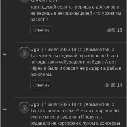
Комментов: 0
так подумай если ты веришь в драконов и
не веришь в негров-рыцарей - то может ты
расист:?
8
18
Ответить
Ugol
| 7 июля 2026 18:15 | Комментов: 0
Так может ты подумай, драконов не было
никогда как и чебурашек и небудет. А вот
чёрные были и совсем не рыцари а рабы в
основном.
15
14
Ответить
Ugol
| 7 июля 2026 18:40 | Комментов: 0
Ты хоть понял о чём я? Если в пир они бы
ели не мясо а суши или Продукты
рздавали не кортофан с луком а консервы