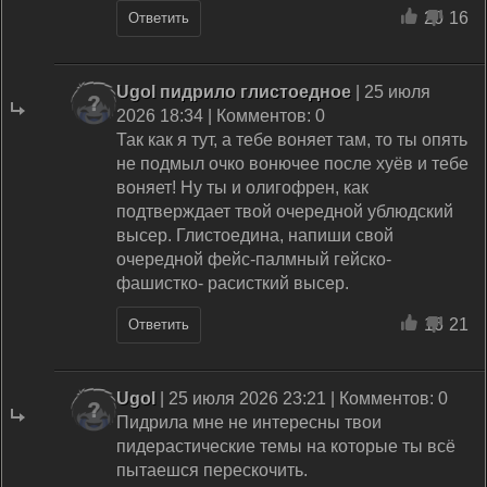
20
16
Ответить
Ugol пидрило глистоедное
| 25 июля
2026 18:34 | Комментов: 0
Так как я тут, а тебе воняет там, то ты опять
не подмыл очко вонючее после хуёв и тебе
воняет! Ну ты и олигофрен, как
подтверждает твой очередной ублюдский
высер. Глистоедина, напиши свой
очередной фейс-палмный гейско-
фашистко- расисткий высер.
16
21
Ответить
Ugol
| 25 июля 2026 23:21 | Комментов: 0
Пидрила мне не интересны твои
пидерастические темы на которые ты всё
пытаешся перескочить.