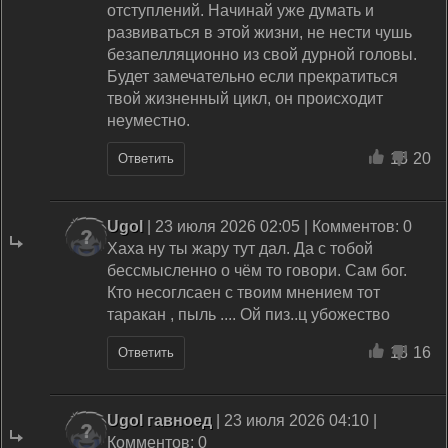
отступлений. Начинай уже думать и
развиваться в этой жизни, не нести чушь
безапелляционно из свой дурной головы.
Будет замечательно если прекратиться
твой жизненный цикл, он происходит
неуместно.
15
20
Ответить
Ugol
| 23 июля 2026 02:05 | Комментов: 0
Хаха ну ты жару тут дал. Да с тобой
бессмысленно о чём то говори. Сам бог.
Кто несоглсаен с твоим мнением тот
таракан , пыль .... Ой пиз..ц убожество
18
16
Ответить
Ugol гавноед
| 23 июля 2026 04:10 |
Комментов: 0