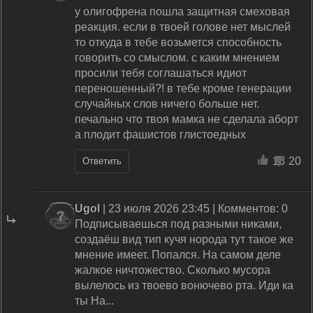
у олигофрена пошла защитная смеховая
реакция. если в твоей голове нет мыслей
то откуда в тебе возьмется способность
говорить со смыслом. с каким мнением
просили тебя соглашаться идиот
переношенный?! в тебе кроме генерации
случайных слов ничего больше нет.
печально что твоя мамка не сделала аборт
а плодит фашистов глистоедных
16
20
Ответить
Ugol
| 23 июля 2026 23:45 | Комментов: 0
Подписываешься под разными никами,
создаёш вид тип кучя норода тут такое же
мнение имеет. Попался. На самом деле
жалкое ничтожество. Сколько мусора
вылелось из твоево вонючево рта. Иди ка
ты На...