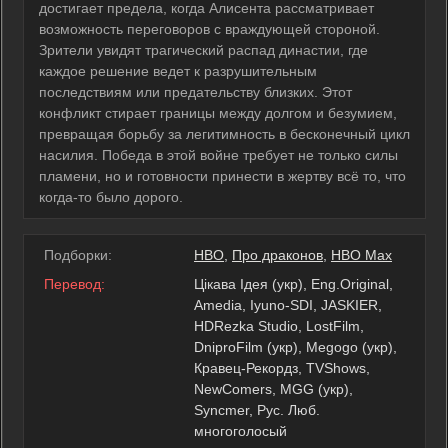
достигает предела, когда Алисента рассматривает
возможность переговоров с враждующей стороной.
Зрители увидят трагический распад династии, где
каждое решение ведет к разрушительным
последствиям или предательству близких. Этот
конфликт стирает границы между долгом и безумием,
превращая борьбу за легитимность в бесконечный цикл
насилия. Победа в этой войне требует не только силы
пламени, но и готовности принести в жертву всё то, что
когда-то было дорого.
Подборки:
HBO
,
Про драконов
,
HBO Max
Перевод:
Цікава Ідея (укр), Eng.Original,
Amedia, Iyuno-SDI, JASKIER,
HDRezka Studio, LostFilm,
DniproFilm (укр), Megogo (укр),
Кравец-Рекордз, TVShows,
NewComers, MGG (укр),
Syncmer, Рус. Люб.
многоголосый