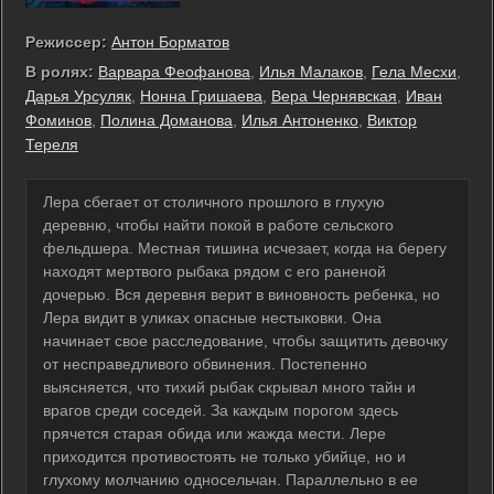
Режиссер:
Антон Борматов
В ролях:
Варвара Феофанова
,
Илья Малаков
,
Гела Месхи
,
Дарья Урсуляк
,
Нонна Гришаева
,
Вера Чернявская
,
Иван
Фоминов
,
Полина Доманова
,
Илья Антоненко
,
Виктор
Тереля
Лера сбегает от столичного прошлого в глухую
деревню, чтобы найти покой в работе сельского
фельдшера. Местная тишина исчезает, когда на берегу
находят мертвого рыбака рядом с его раненой
дочерью. Вся деревня верит в виновность ребенка, но
Лера видит в уликах опасные нестыковки. Она
начинает свое расследование, чтобы защитить девочку
от несправедливого обвинения. Постепенно
выясняется, что тихий рыбак скрывал много тайн и
врагов среди соседей. За каждым порогом здесь
прячется старая обида или жажда мести. Лере
приходится противостоять не только убийце, но и
глухому молчанию односельчан. Параллельно в ее