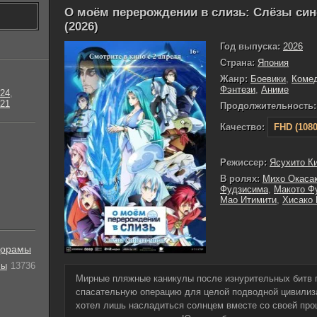
О моём перерождении в слизь: Слёзы син
(2026)
Год выпуска:
2026
Страна:
Япония
Жанр:
Боевики
,
Коме
Фэнтези
,
Аниме
24
,
21
Продолжительность:
Качество:
FHD (1080
Режиссер:
Ясухито К
В ролях:
Михо Окаса
Фудзисима
,
Макото Ф
Мао Итимити
,
Хисако 
орамы
лы
13736
Мирные пляжные каникулы после изнурительных битв
спасательную операцию для целой подводной цивилиз
хотел лишь насладиться солнцем вместе со своей про