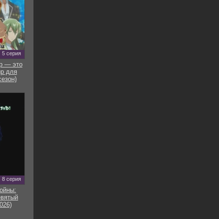
5 серия
р — это
р для
сезон)
8 серия
ойны:
евятый
026)