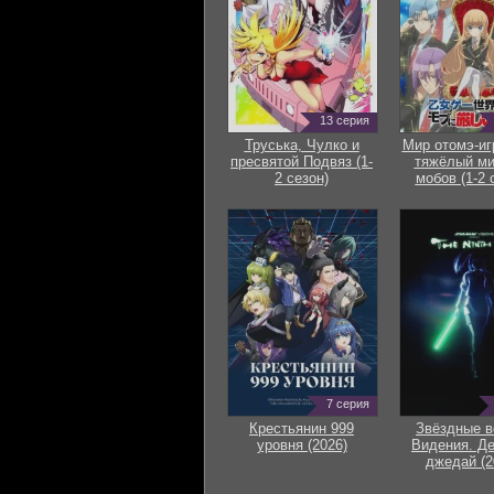
13 серия
Труська, Чулко и
Мир отомэ-иг
пресвятой Подвяз (1-
тяжёлый ми
2 сезон)
мобов (1-2 
7 серия
Крестьянин 999
Звёздные в
уровня (2026)
Видения. Д
джедай (2