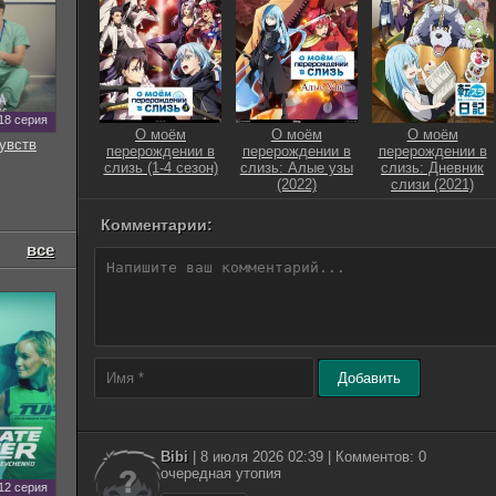
18 серия
О моём
О моём
О моём
увств
перерождении в
перерождении в
перерождении в
слизь (1-4 сезон)
слизь: Алые узы
слизь: Дневник
(2022)
слизи (2021)
Комментарии:
все
Добавить
Bibi
| 8 июля 2026 02:39 | Комментов: 0
очередная утопия
12 серия