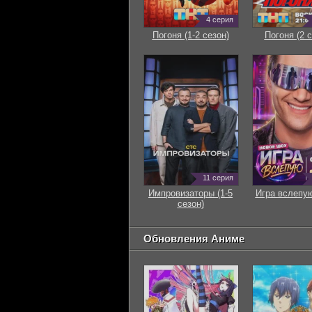
4 серия
Погоня (1-2 сезон)
Погоня (2 с
11 серия
Импровизаторы (1-5
Игра вслепую
сезон)
Обновления Аниме