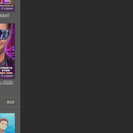
4 серия
езон)
6 серия
 (2026)
все