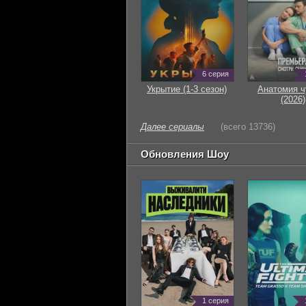
6 серия
Укрытие (1-3 сезон)
Анатомия ч
(2026)
Далее сериалы
(всего 13736)
Обновления Шоу
1 серия