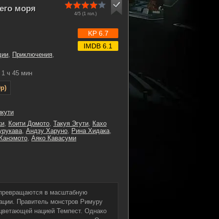
его моря
4/5 (
1
гол.)
KP 6.7
IMDB 6.1
дии
,
Приключения
,
1 ч 45 мин
p)
икути
ки
,
Коити Домото
,
Такуя Эгути
,
Кахо
урукава
,
Андзу Харуно
,
Рина Хидака
,
Канэмото
,
Аяко Кавасуми
 превращаются в масштабную
ации. Правитель монстров Римуру
цветающей нацией Темпест. Однако