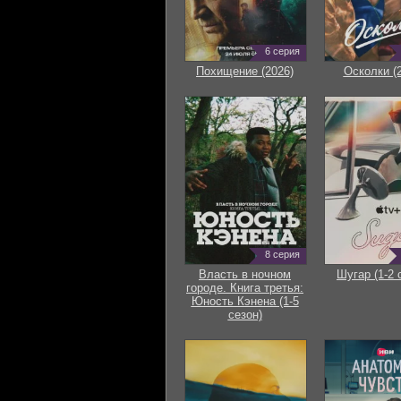
6 серия
Похищение (2026)
Осколки (
8 серия
Власть в ночном
Шугар (1-2 
городе. Книга третья:
Юность Кэнена (1-5
сезон)