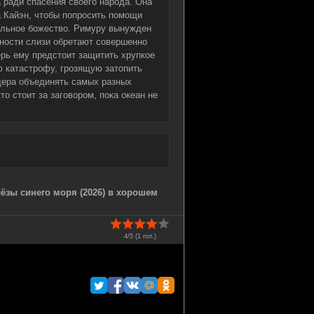
 ради спасения своего народа. Она
 Кайэн, чтобы попросить помощи
ельное божество. Римуру вынужден
обности слизи обретают совершенно
рь ему предстоит защитить хрупкое
 катастрофу, грозящую затопить
идера объединять самых разных
о стоит за заговором, пока океан не
ёзы синего моря (2026) в хорошем
4/5 (
1
гол.)