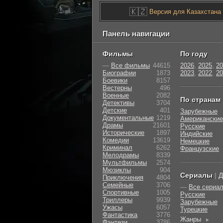
🇰🇿
Версия для Казахстана
Панель навигации
Фильмы
По году
—
Все фильмы
44615
2026
,
2025
,
20
Биографии
1873
2023
,
2022
,
20
Боевики
8157
Вестерны
496
Военные
2082
По странам
Детективы
3704
Детские
401
Зарубежные
Документальные
1219
Американские
Драмы
21601
Русские
Исторические
1897
Индийские
Комедии
13619
Немецкие
Криминал
6262
Французские
Мелодрамы
8339
Мультфильмы
2574
Мюзиклы
904
Сериалы
|
Д
Приключения
4804
Семейные
3706
—
Все сериа
Cпортивные
1005
Русские
Триллеры
9939
Зарубежные
Ужасы
6057
Турецкие
Фантастика
3776
Жанры
►
Фэнтези
3786