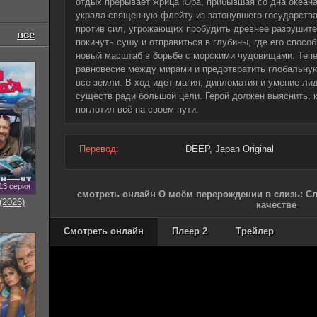
отдых прерывает жрица Юра, прибывшая со дна океана
украла священную флейту из затонувшего государства
против сил, угрожающих пробудить древнее разрушит
все
покинуть сушу и отправиться в глубины, где его спос
новый масштаб в борьбе с морскими чудовищами. Тепе
равновесие между мирами и предотвратить глобальную
все земли. В ход идет магия, дипломатия и умение л
существ ради большой цели. Герой должен выяснить, кт
поглотил всё на своем пути.
Перевод:
DEEP, Japan Original
13 серия
смотреть онлайн О моём перерождении в слизь: Сл
(2026)
качестве
Смотреть онлайн
Плеер 2
Трейлер