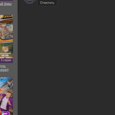
Ответить
ый боец
5 серия
куш.
сезон)