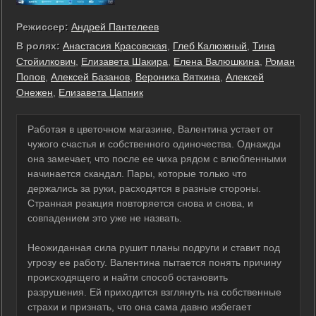
Режиссер:
Андрей Пантелеев
В ролях:
Анастасия Красовская
,
Глеб Калюжный
,
Тина
Стойилкович
,
Елизавета Шакира
,
Елена Валюшкина
,
Роман
Попов
,
Алексей Базанов
,
Вероника Вяткина
,
Алексей
Онежен
,
Елизавета Цапник
Работая в цветочном магазине, Валентина устает от
чужого счастья и собственного одиночества. Однажды
она замечает, что после ее чиха рядом с влюбленными
начинается скандал. Пары, которые только что
держались за руки, расходятся в разные стороны.
Странная реакция повторяется снова и снова, и
совпадением это уже не назвать.
Неожиданная сила рушит планы подруги и ставит под
угрозу ее работу. Валентина пытается понять причину
происходящего и найти способ остановить
разрушения. Ей приходится взглянуть на собственные
страхи и признать, что она сама давно избегает