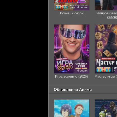
4 серия
Погоня (2 сезон)
Импровизато
сезон)
6 серия
Игра вслепую (2026)
Мастер игры (
Обновления Аниме