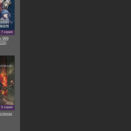
7 серия
н 999
026)
5 серия
оспехах