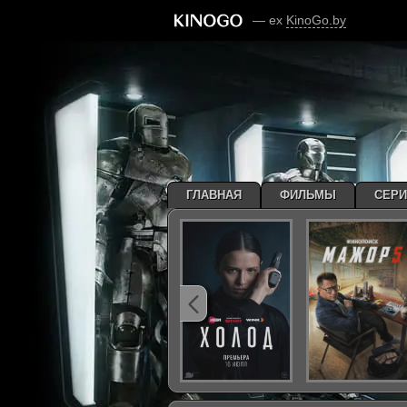
— ex
KinoGo.by
ГЛАВНАЯ
ФИЛЬМЫ
СЕР