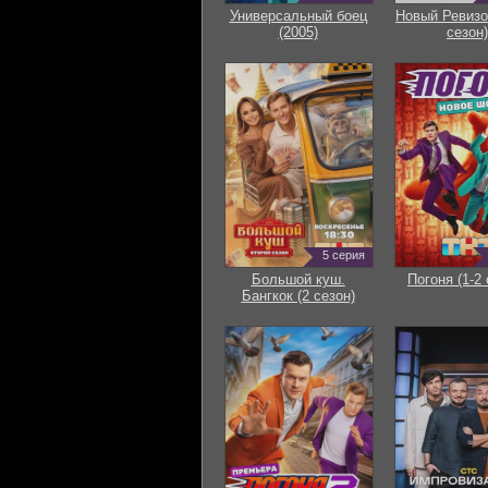
Универсальный боец
Новый Ревизо
(2005)
сезон)
5 серия
Большой куш.
Погоня (1-2 
Бангкок (2 сезон)