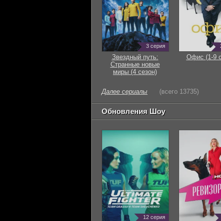
3 серия
Звездный путь:
Офис (1-9 
Странные новые
миры (4 сезон)
Далее сериалы
(всего 13735)
Обновления Шоу
12 серия