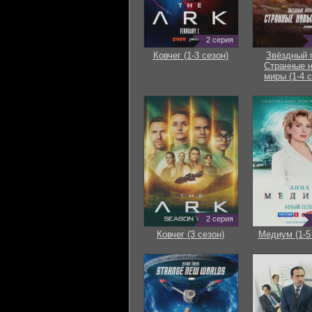
2 серия
Ковчег (1-3 сезон)
Звёздный 
Странные 
миры (1-4 с
2 серия
Ковчег (3 сезон)
Медиум (1-5