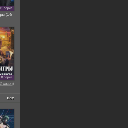
11 серия
ры (1-5
8 серия
2 сезон)
все