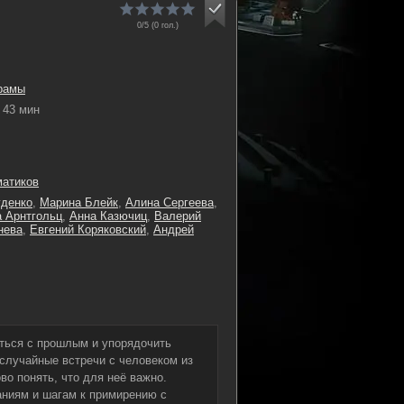
0/5 (
0
гол.)
рамы
43 мин
матиков
уденко
,
Марина Блейк
,
Алина Сергеева
,
а Арнтгольц
,
Анна Казючиц
,
Валерий
нева
,
Евгений Коряковский
,
Андрей
ться с прошлым и упорядочить
 случайные встречи с человеком из
о понять, что для неё важно.
аниям и шагам к примирению с