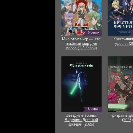
5 серия
Мир отомэ-игр — это
Крестьяни
тяжёлый мир для
уровня (2
мобов (1-2 сезон)
8 серия
Звёздные войны:
Призрак в д
Видения. Девятый
(2026)
джедай (2026)