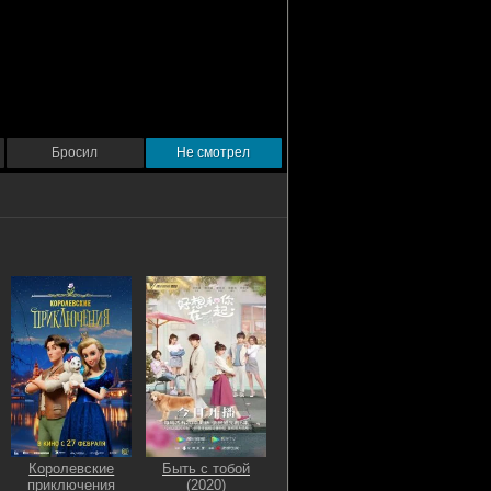
Бросил
Не смотрел
Королевские
Быть с тобой
приключения
(2020)