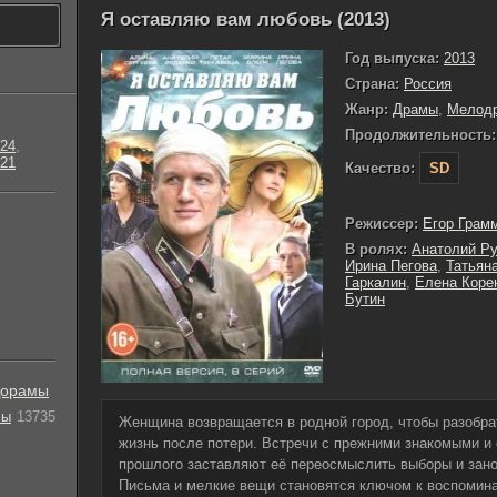
Я оставляю вам любовь (2013)
Год выпуска:
2013
Страна:
Россия
Жанр:
Драмы
,
Мелод
Продолжительность:
24
,
21
Качество:
SD
Режиссер:
Егор Грам
В ролях:
Анатолий Р
Ирина Пегова
,
Татьян
Гаркалин
,
Елена Коре
Бутин
орамы
лы
13735
Женщина возвращается в родной город, чтобы разобра
жизнь после потери. Встречи с прежними знакомыми и
прошлого заставляют её переосмыслить выборы и занов
Письма и мелкие вещи становятся ключом к воспомин