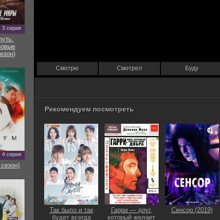
3 серия
путь:
новые
езон)
Смотрю
Смотрел
Буду
Рекомендуем посмотреть
4 серия
 сезон)
Так было и так
Гарри — друг,
Сенсор (2019)
будет всегда
который желает