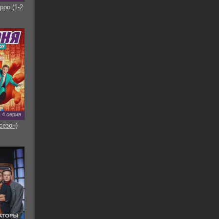
рро (1-2
4 серия
сезон)