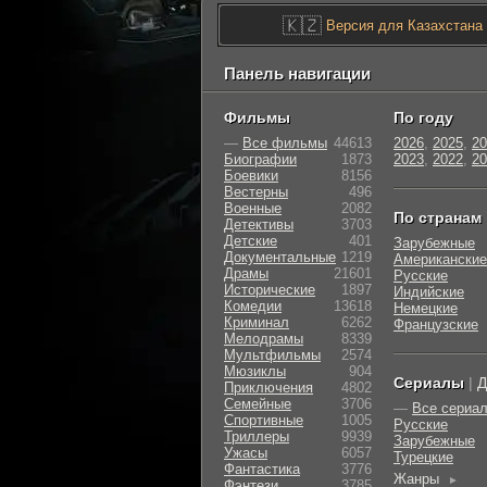
🇰🇿
Версия для Казахстана
Панель навигации
Фильмы
По году
—
Все фильмы
44613
2026
,
2025
,
20
Биографии
1873
2023
,
2022
,
20
Боевики
8156
Вестерны
496
Военные
2082
По странам
Детективы
3703
Детские
401
Зарубежные
Документальные
1219
Американские
Драмы
21601
Русские
Исторические
1897
Индийские
Комедии
13618
Немецкие
Криминал
6262
Французские
Мелодрамы
8339
Мультфильмы
2574
Мюзиклы
904
Сериалы
|
Д
Приключения
4802
Семейные
3706
—
Все сериа
Cпортивные
1005
Русские
Триллеры
9939
Зарубежные
Ужасы
6057
Турецкие
Фантастика
3776
Жанры
►
Фэнтези
3785