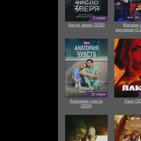
3 серия
Число зверя (2026)
Магазин 
киллеров (1-2
16 серия
Анатомия чувств
Лаки (20
(2026)