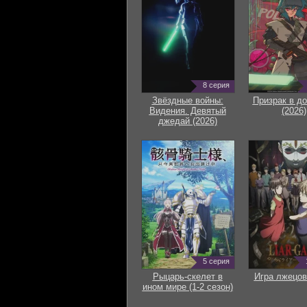
8 серия
Звёздные войны:
Призрак в д
Видения. Девятый
(2026)
джедай (2026)
5 серия
Рыцарь-скелет в
Игра лжецов
ином мире (1-2 сезон)