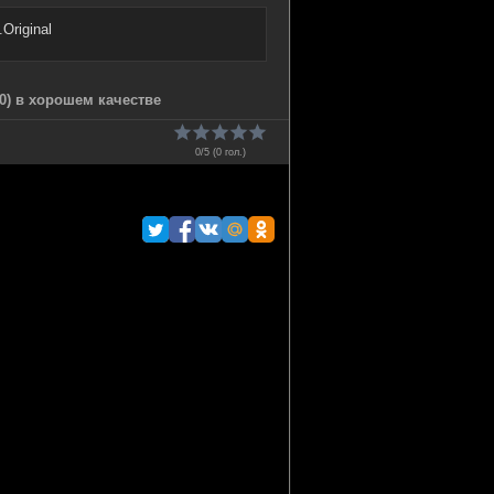
Original
0) в хорошем качестве
0/5 (
0
гол.)