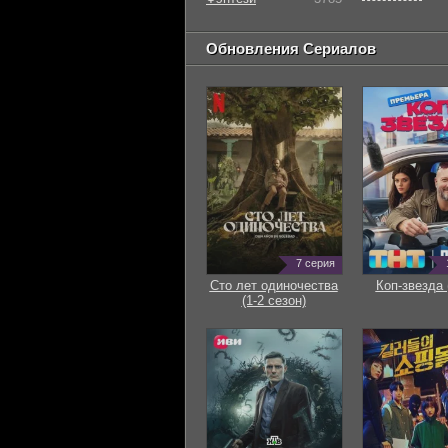
Обновления Сериалов
7 серия
Сто лет одиночества
Коп-звезда 
(1-2 сезон)