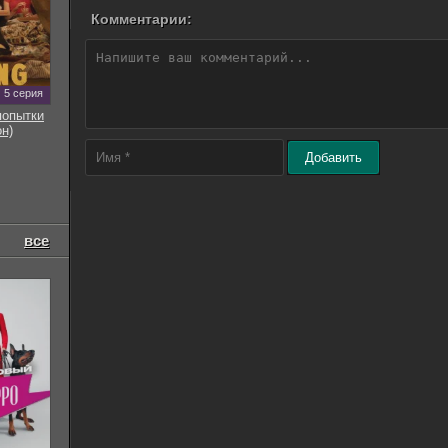
Комментарии:
5 серия
попытки
он)
Добавить
все