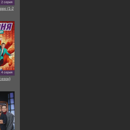
2 серия
рро (1-2
4 серия
сезон)