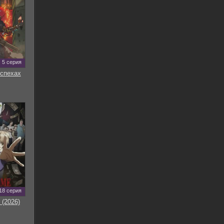
5 серия
оспехах
18 серия
 (2026)