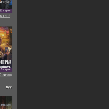
11 серия
ры (1-5
8 серия
2 сезон)
все