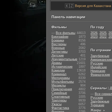
🇰🇿
Версия для Казахстана
Панель навигации
Фильмы
По году
—
Все фильмы
44613
2026
,
2025
,
20
Биографии
1873
2023
,
2022
,
20
Боевики
8156
Вестерны
496
Военные
2082
По странам
Детективы
3703
Детские
401
Зарубежные
Документальные
1219
Американские
Драмы
21601
Русские
Исторические
1897
Индийские
Комедии
13618
Немецкие
Криминал
6262
Французские
Мелодрамы
8339
Мультфильмы
2574
Мюзиклы
904
Сериалы
|
Д
Приключения
4802
Семейные
3706
—
Все сериа
Cпортивные
1005
Русские
Триллеры
9939
Зарубежные
Ужасы
6057
Турецкие
Фантастика
3776
Жанры
►
Фэнтези
3785