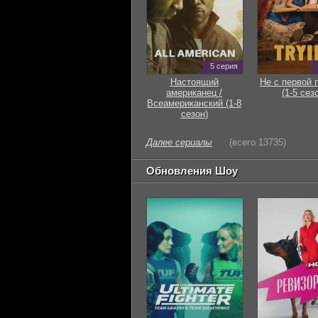
5 серия
Настоящий
Не с первой 
американец /
(1-5 сез
Всеамериканский (1-8
сезон)
Далее сериалы
(всего 13735)
Обновления Шоу