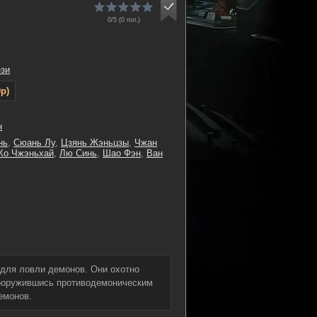
0/5 (
0
гол.)
зи
p)
н
нь
,
Сюань Лу
,
Цзянь Жэньцзы
,
Чжан
Ко Чжэньхай
,
Лю Синь
,
Шао Фэн
,
Ван
для ловли демонов. Они охотно
Вооружившись противодемоническим
емонов.