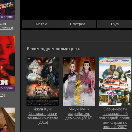
6 серия
для
Смотрю
Смотрел
Буду
 сезон)
Рекомендуем посмотреть
5 серия
26)
Чжун Куй:
Чжун Куй -
Особенности
Снежная дева и
истребитель
национальной
тёмный кристалл
демонов (2018)
подледной ловли,
(2015)
или Отрыв по
полной (2007)