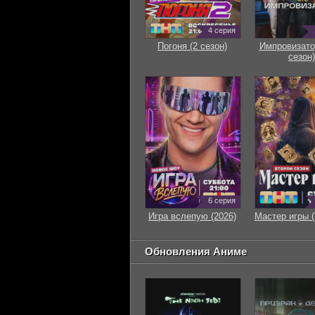
4 серия
Погоня (2 сезон)
Импровизато
сезон)
6 серия
Игра вслепую (2026)
Мастер игры (
Обновления Аниме