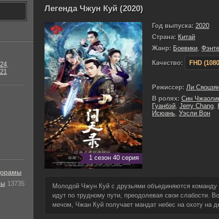
Легенда Чжун Куй (2020)
Год выпуска:
2020
Страна:
Китай
Жанр:
Боевики
,
Фэнте
Качество:
FHD (1080
24
,
21
Режиссер:
Ли Сяоцзя
В ролях:
Син Чжаоли
Гуанбэй
,
Jerry Chang
,
Исюань
,
Уэсли Вон
1 сезон 40 серия
орамы
лы
13735
Молодой Чжун Куй с друзьями объединяются команду 
идут по трудному пути, преодолевая свои слабости. 
мечом, Чжан Куй получает мандат небес на охоту на д