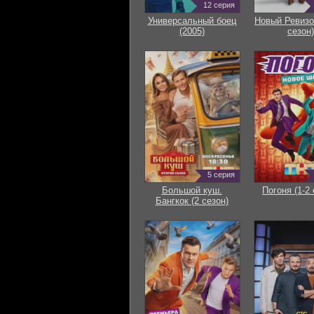
12 серия
Универсальный боец
Новый Ревизо
(2005)
сезон)
5 серия
Большой куш.
Погоня (1-2 
Бангкок (2 сезон)