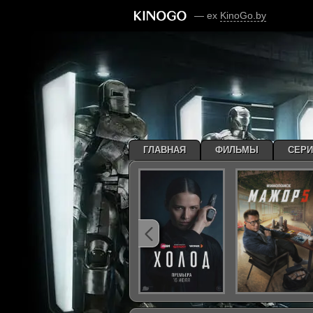
— ex
KinoGo.by
ГЛАВНАЯ
ФИЛЬМЫ
СЕР