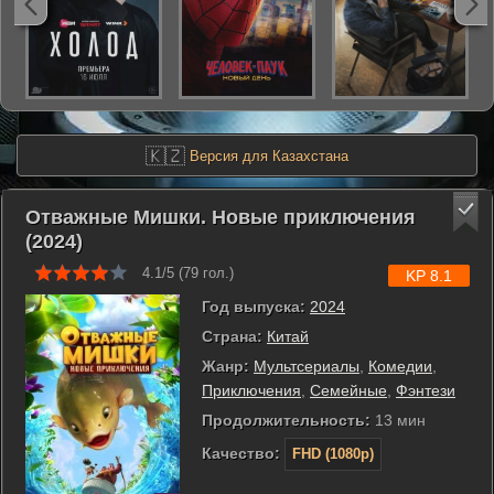
🇰🇿
Версия для Казахстана
Отважные Мишки. Новые приключения
(2024)
4.1/5 (
79
гол.)
KP 8.1
Год выпуска:
2024
Страна:
Китай
Жанр:
Мультсериалы
,
Комедии
,
Приключения
,
Семейные
,
Фэнтези
Продолжительность:
13 мин
Качество:
FHD (1080p)