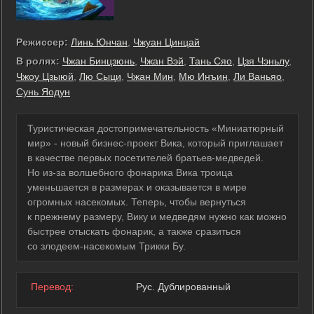
Режиссер:
Линь Юнчан
,
Чжуан Цинцай
В ролях:
Чжан Бинцзюнь
,
Чжан Вэй
,
Тань Сяо
,
Цзя Чэньлу
,
Чжоу Цзыюй
,
Лю Сыци
,
Чжан Мин
,
Мю Инъин
,
Ли Ваньяо
,
Сунь Яодун
Туристическая достопримечательность «Миниатюрный
мир» - новый бизнес-проект Вика, который приглашает
в качестве первых посетителей братьев-медведей.
Но из-за волшебного фонарика Вика троица
уменьшается в размерах и оказывается в мире
огромных насекомых. Теперь, чтобы вернуться
к прежнему размеру, Вику и медведям нужно как можно
быстрее отыскать фонарик, а также сразиться
со злодеем-насекомым Трикки Бу.
Перевод:
Рус. Дублированный