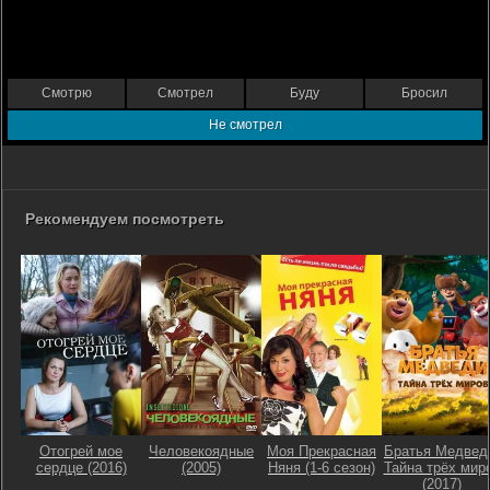
Смотрю
Смотрел
Буду
Бросил
Не смотрел
Рекомендуем посмотреть
Отогрей мое
Человекоядные
Моя Прекрасная
Братья Медвед
сердце (2016)
(2005)
Няня (1-6 сезон)
Тайна трёх мир
(2017)