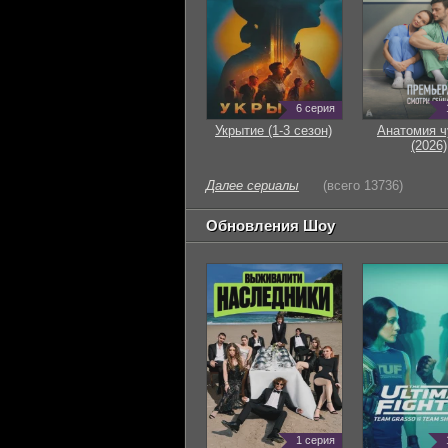
6 серия
Укрытие (1-3 сезон)
Анатомия ч
(2026)
Далее сериалы
(всего 13736)
Обновления Шоу
1 серия