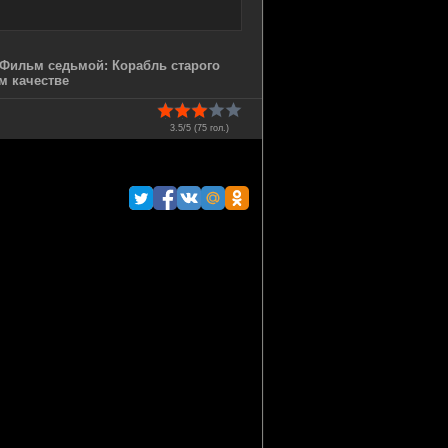
 Фильм седьмой: Корабль старого
ем качестве
3.5/5 (
75
гол.)