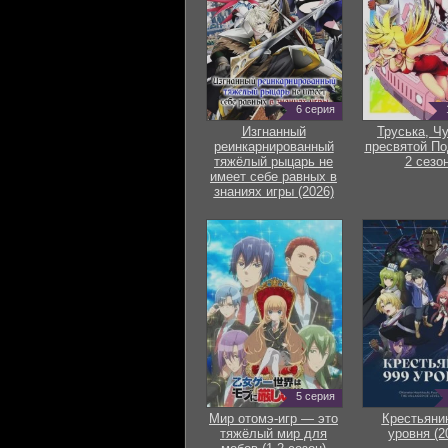
6 серия
Изгнанный
Труська, Ч
реинкарнированный
пресвятой По
тяжёлый рыцарь не
2 сезон
имеет себе равных в
знаниях игры (2026)
5 серия
Мир отомэ-игр — это
Крестьяни
тяжёлый мир для
уровня (2