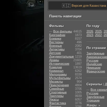
🇰🇿
Версия для Казахстана
Панель навигации
Фильмы
По году
—
Все фильмы
44615
2026
,
2025
,
20
Биографии
1873
2023
,
2022
,
20
Боевики
8157
Вестерны
496
Военные
2082
По странам
Детективы
3704
Детские
401
Зарубежные
Документальные
1219
Американские
Драмы
21601
Русские
Исторические
1897
Индийские
Комедии
13619
Немецкие
Криминал
6262
Французские
Мелодрамы
8339
Мультфильмы
2574
Мюзиклы
904
Сериалы
|
Д
Приключения
4804
Семейные
3706
—
Все сериа
Cпортивные
1005
Русские
Триллеры
9939
Зарубежные
Ужасы
6057
Турецкие
Фантастика
3776
Жанры
►
Фэнтези
3786