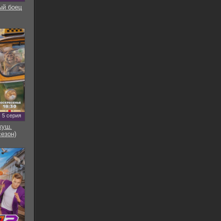
ый боец
5 серия
куш.
сезон)