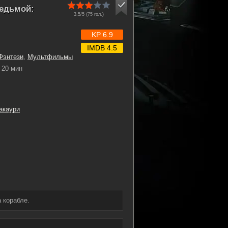
едьмой:
3.5/5 (
75
гол.)
KP 6.9
IMDB 4.5
Фэнтези
,
Мультфильмы
20 мин
акаури
 корабле.