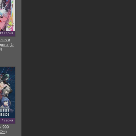
13 серия
улко и
двяз (1-
)
7 серия
н 999
026)