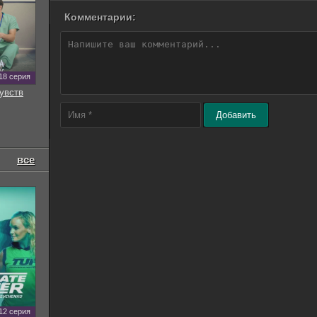
Комментарии:
18 серия
увств
Добавить
все
12 серия