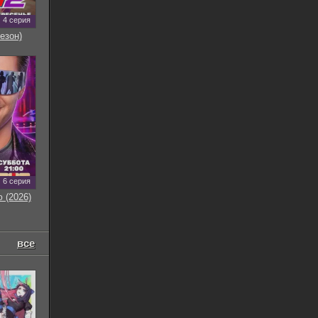
4 серия
езон)
6 серия
 (2026)
все