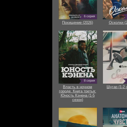
6 серия
Похищение (2026)
Осколки (
8 серия
Власть в ночном
Шугар (1-2 
городе. Книга третья:
Юность Кэнена (1-5
сезон)