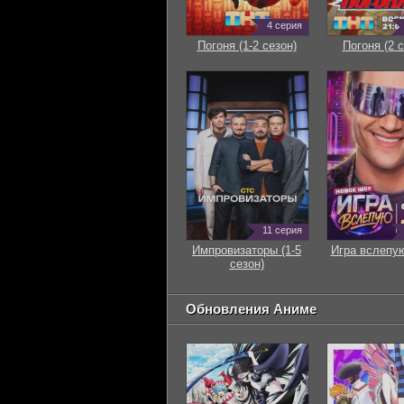
4 серия
Погоня (1-2 сезон)
Погоня (2 с
11 серия
Импровизаторы (1-5
Игра вслепую
сезон)
Обновления Аниме