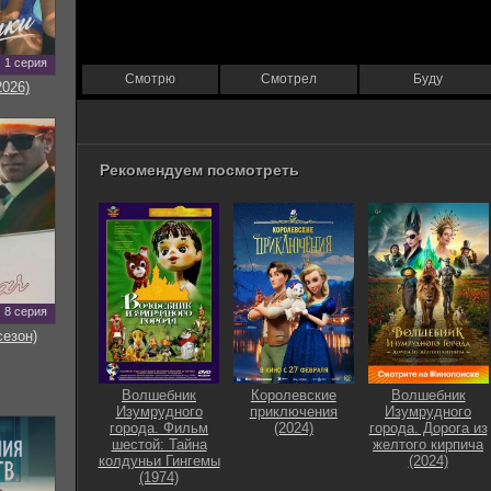
1 серия
Смотрю
Смотрел
Буду
2026)
Рекомендуем посмотреть
8 серия
сезон)
Волшебник
Королевские
Волшебник
Изумрудного
приключения
Изумрудного
города. Фильм
(2024)
города. Дорога из
шестой: Тайна
желтого кирпича
колдуньи Гингемы
(2024)
(1974)