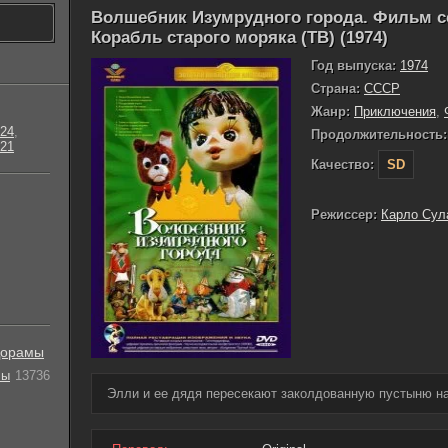
Волшебник Изумрудного города. Фильм с
Корабль старого моряка (ТВ) (1974)
Год выпуска:
1974
Страна:
СССР
Жанр:
Приключения
,
24
,
Продолжительность:
21
Качество:
SD
Режиссер:
Карло Сул
орамы
лы
13736
Элли и ее дядя пересекают заколдованную пустыню на