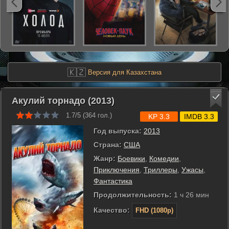
🇰🇿
Версия для Казахстана
Акулий торнадо (2013)
1.7/5 (
364
гол.)
KP 3.3
IMDB 3.3
Год выпуска:
2013
Страна:
США
Жанр:
Боевики
,
Комедии
,
Приключения
,
Триллеры
,
Ужасы
,
Фантастика
Продолжительность:
1 ч 26 мин
Качество:
FHD (1080p)