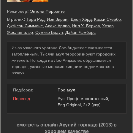
Режиссер:
Энтони Ферранте
В ролях:
Тара Рид
,
Иэн Зиринг
,
Джон Хёрд
,
Касси Скербо
,
Джэйсон Симмонс
,
Алекс Арлио
,
Нил Х. Берков
,
Хезер
Жослин Блэр
,
Сумико Браун
,
Дайан Чэмберс
Из-за ужасного урагана Лос-Анджелес оказывается
затопленным. Тысячи акул терроризируют городских
жителей. Но когда на Лос-Анджелес обрушивается
торнадо, ужасные морские хищники поднимаются в
воздух...
Подборки:
Про акул
Перевод:
Рус. Проф. многоголосый,
Eng.Original, 2+2 (укр)
смотреть онлайн Акулий торнадо (2013) в
хорошем качестве