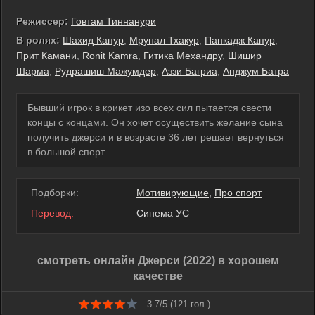
Режиссер:
Говтам Тиннанури
В ролях:
Шахид Капур
,
Мрунал Тхакур
,
Панкадж Капур
,
Прит Камани
,
Ronit Kamra
,
Гитика Механдру
,
Шишир
Шарма
,
Рудрашиш Мажумдер
,
Аззи Багриа
,
Анджум Батра
Бывший игрок в крикет изо всех сил пытается свести
концы с концами. Он хочет осуществить желание сына
получить джерси и в возрасте 36 лет решает вернуться
в большой спорт.
Подборки:
Мотивирующие
,
Про спорт
Перевод:
Синема УС
смотреть онлайн Джерси (2022) в хорошем
качестве
3.7/5 (
121
гол.)