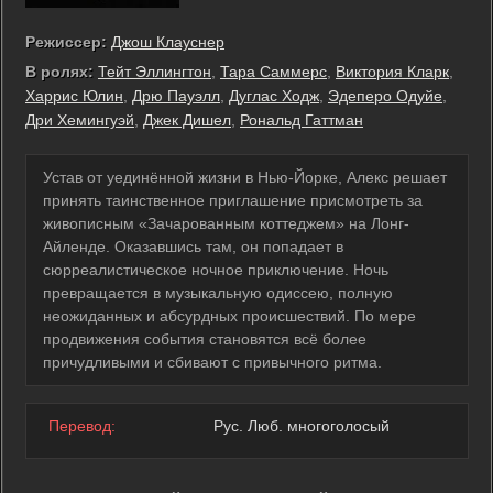
Режиссер:
Джош Клауснер
В ролях:
Тейт Эллингтон
,
Тара Саммерс
,
Виктория Кларк
,
Харрис Юлин
,
Дрю Пауэлл
,
Дуглас Ходж
,
Эдеперо Одуйе
,
Дри Хемингуэй
,
Джек Дишел
,
Рональд Гаттман
Устав от уединённой жизни в Нью-Йорке, Алекс решает
принять таинственное приглашение присмотреть за
живописным «Зачарованным коттеджем» на Лонг-
Айленде. Оказавшись там, он попадает в
сюрреалистическое ночное приключение. Ночь
превращается в музыкальную одиссею, полную
неожиданных и абсурдных происшествий. По мере
продвижения события становятся всё более
причудливыми и сбивают с привычного ритма.
Перевод:
Рус. Люб. многоголосый