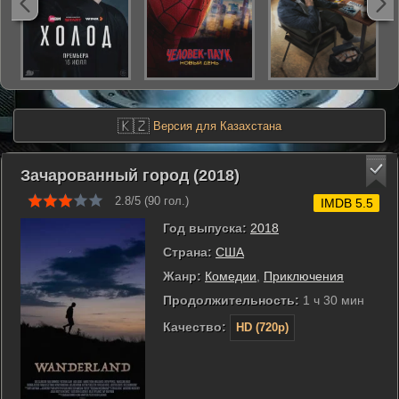
🇰🇿
Версия для Казахстана
Зачарованный город (2018)
2.8/5 (
90
гол.)
IMDB 5.5
Год выпуска:
2018
Страна:
США
Жанр:
Комедии
,
Приключения
Продолжительность:
1 ч 30 мин
Качество:
HD (720p)