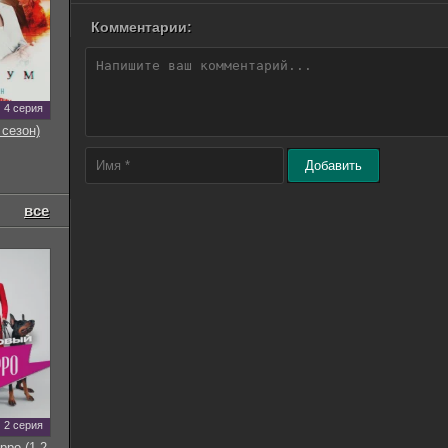
Комментарии:
4 серия
 сезон)
Добавить
все
2 серия
рро (1-2