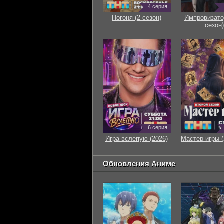
4 серия
Погоня (2 сезон)
Импровизато
сезон)
6 серия
Игра вслепую (2026)
Мастер игры (
Обновления Аниме