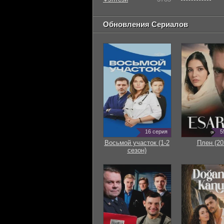
Обновления Сериалов
16 серия
5
Восьмой участок (1-2
Плен (20
сезон)