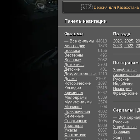
🇰🇿
Версия для Казахстана
Панель навигации
Фильмы
По году
—
Все фильмы
44613
2026
,
2025
,
20
Биографии
1873
2023
,
2022
,
20
Боевики
8156
Вестерны
496
Военные
2082
По странам
Детективы
3703
Детские
401
Зарубежные
Документальные
1219
Американские
Драмы
21601
Русские
Исторические
1897
Индийские
Комедии
13618
Немецкие
Криминал
6262
Французские
Мелодрамы
8339
Мультфильмы
2574
Мюзиклы
904
Сериалы
|
Д
Приключения
4802
Семейные
3706
—
Все сериа
Cпортивные
1005
Русские
Триллеры
9939
Зарубежные
Ужасы
6057
Турецкие
Фантастика
3776
Жанры
►
Фэнтези
3785