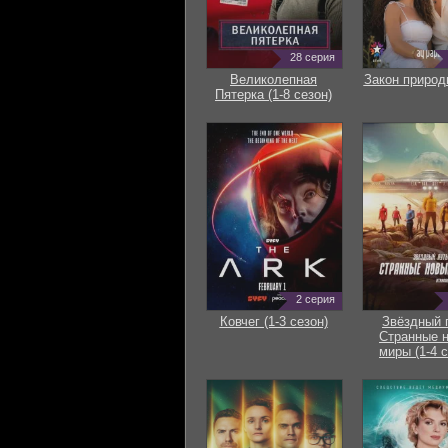
28 серия
Великолепная
Закон природ
Пятерка (1-8 сезон)
2 серия
Ковчег (1-3 сезон)
Звёздный 
Странные 
миры (1-4 с