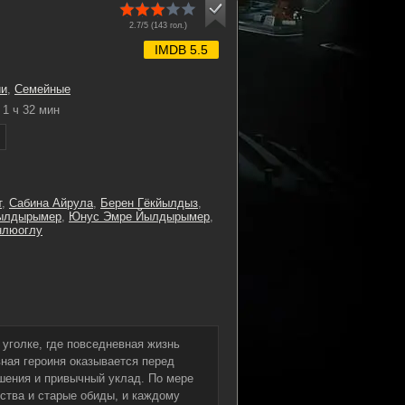
2.7/5 (
143
гол.)
IMDB 5.5
ии
,
Семейные
1 ч 32 мин
т
,
Сабина Айрула
,
Берен Гёкйылдыз
,
ылдырымер
,
Юнус Эмре Йылдырымер
,
нлюоглу
уголке, где повседневная жизнь
ная героиня оказывается перед
ошения и привычный уклад. По мере
ства и старые обиды, и каждому