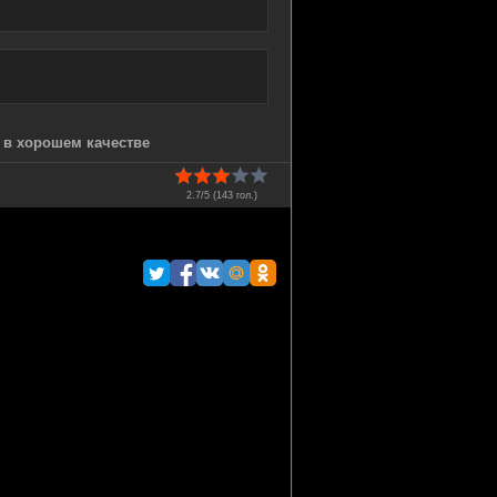
) в хорошем качестве
2.7/5 (
143
гол.)