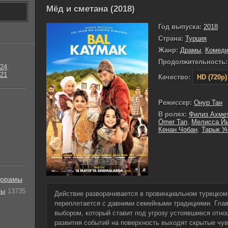
Мёд и сметана (2018)
Год выпуска:
2018
Страна:
Турция
Жанр:
Драмы
,
Комед
Продолжительность:
24
,
21
Качество:
HD (720p)
Режиссер:
Онур Тан
В ролях:
Филиз Ахме
Ömer Tan
,
Мелисса Й
Кенан Чобан
,
Тарык У
орамы
лы
13735
Действие разворачивается в провинциальном турецком 
переплетается с давними семейными традициями. Глав
выбором, который ставит под угрозу устоявшиеся отн
развития событий на поверхность выходят скрытые чув