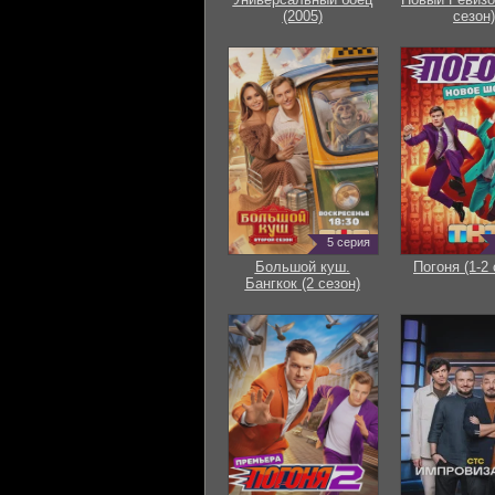
(2005)
сезон)
5 серия
Большой куш.
Погоня (1-2 
Бангкок (2 сезон)